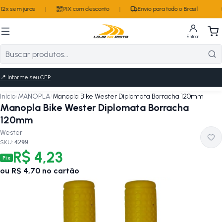
2x sem juros
|
PIX com desconto
|
Envio para todo o Brasil
Entrar
📍
Informe seu CEP
Início
/
MANOPLA
/
Manopla Bike Wester Diplomata Borracha 120mm
Manopla Bike Wester Diplomata Borracha
120mm
Wester
SKU:
4299
R$ 4,23
Pix
ou
R$ 4,70
no cartão