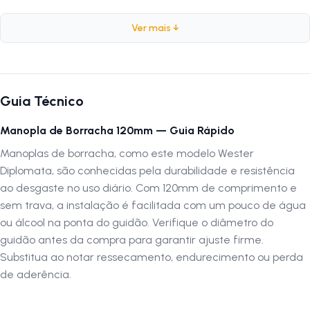
Ficha Técnica:
Ver mais ↓
Marca:
Wester
Modelo:
Diplomata
Peso:
80g (par)
Guia Técnico
Composição:
Borracha
Cor:
Preto
Manopla de Borracha 120mm — Guia Rápido
Comprimento:
120mm
Manoplas de borracha, como este modelo Wester
Diplomata, são conhecidas pela durabilidade e resistência
Por que comprar este produto?
ao desgaste no uso diário. Com 120mm de comprimento e
A
manopla Wester Diplomata
oferece excelente aderência, confort
sem trava, a instalação é facilitada com um pouco de água
e resistência, garantindo mais controle e segurança durante as
ou álcool na ponta do guidão. Verifique o diâmetro do
pedaladas. Seu design ergonômico reduz o cansaço nas mãos,
guidão antes da compra para garantir ajuste firme.
tornando-a perfeita para percursos mais longos. O acabamento em
Substitua ao notar ressecamento, endurecimento ou perda
borracha de alta durabilidade garante uma vida útil prolongada, sendo
de aderência.
a escolha certa para quem busca desempenho e estilo.