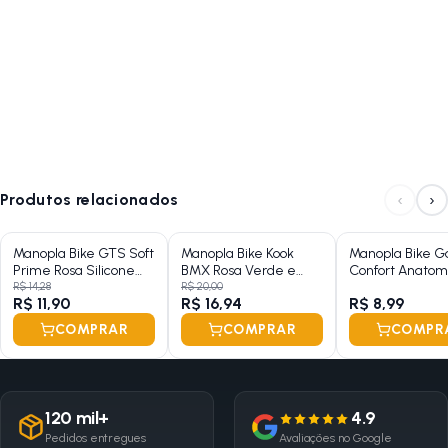
‹
›
Produtos relacionados
Manopla Bike GTS Soft
Manopla Bike Kook
Manopla Bike G
Prime Rosa Silicone
BMX Rosa Verde e
Confort Anatom
130mm
Amarelo 165mm
Borracha 125m
R$ 14,28
R$ 20,00
R$ 11,90
R$ 16,94
R$ 8,99
COMPRAR
COMPRAR
COMPR
120 mil+
4.9
Pedidos entregues
Avaliações no Google