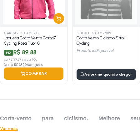
GARRA7
·
SKU 23988
STROLL
·
SKU 27909
Jaqueta Corta Vento Garra7
Corta Vento Ciclismo Stroll
Cycling Rosa Fluor G
Cycling
Produto indisponivel
R$ 89,88
PIX
ou
R$ 99,87
no cartão
3
x de
R$ 33,29
sem juros
COMPRAR
Avise-me quando chegar
Corta-vento para ciclismo. Melhore seu
desempenho com a roupa adequada para pedalar.
Ver mais
O corta-vento é uma peça essencial no
vestuário
de qualquer ciclista