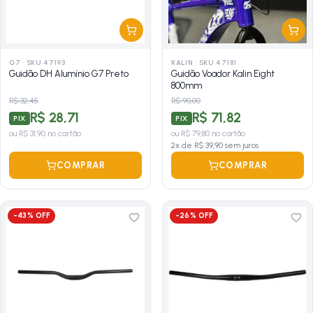
G7
·
SKU 47193
KALIN
·
SKU 47181
Guidão DH Alumínio G7 Preto
Guidão Voador Kalin Eight
800mm
R$ 32,45
R$ 90,00
R$ 28,71
R$ 71,82
PIX
PIX
ou
R$ 31,90
no cartão
ou
R$ 79,80
no cartão
2
x de
R$ 39,90
sem juros
COMPRAR
COMPRAR
-
43
% OFF
-
26
% OFF