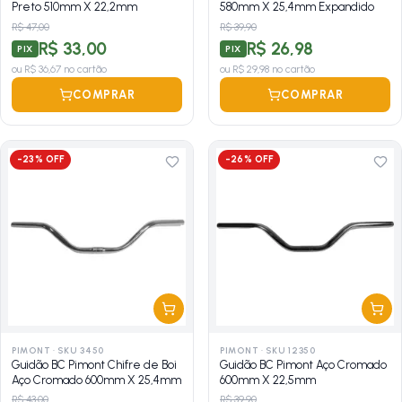
Preto 510mm X 22,2mm
580mm X 25,4mm Expandido
R$ 47,00
R$ 39,90
R$ 33,00
R$ 26,98
PIX
PIX
ou
R$ 36,67
no cartão
ou
R$ 29,98
no cartão
COMPRAR
COMPRAR
-
23
% OFF
-
26
% OFF
PIMONT
·
SKU 3450
PIMONT
·
SKU 12350
Guidão BC Pimont Chifre de Boi
Guidão BC Pimont Aço Cromado
Aço Cromado 600mm X 25,4mm
600mm X 22,5mm
R$ 43,00
R$ 39,90