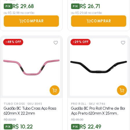
R$ 29,68
R$ 26,71
PIX
PIX
ou
R$ 32,98
no cartão
ou
R$ 29,68
no cartão
COMPRAR
COMPRAR
-
48
% OFF
-
29
% OFF
TUBO CROSS
·
SKU 3545
PRO ROLL
·
SKU 41746
Guidão BC Tubo Cross Aço Rosa
Guidão BC Pro Roll Chifre de Boi
620mm X 22,2mm
Aço Preto 620mm X 25mm
Expandido
R$ 22,00
R$ 35,00
R$ 10,22
R$ 22,49
PIX
PIX