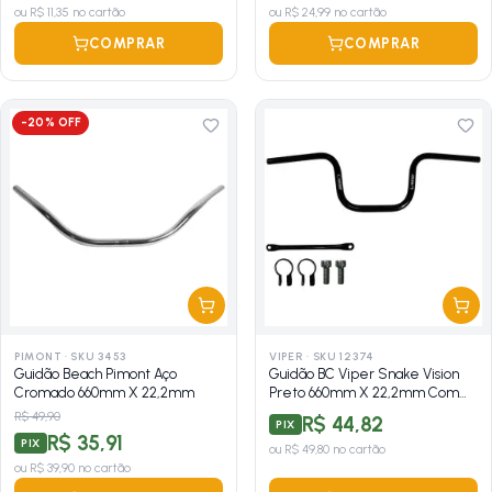
ou
R$ 11,35
no cartão
ou
R$ 24,99
no cartão
COMPRAR
COMPRAR
-
20
% OFF
PIMONT
·
SKU 3453
VIPER
·
SKU 12374
Guidão Beach Pimont Aço
Guidão BC Viper Snake Vision
Cromado 660mm X 22,2mm
Preto 660mm X 22,2mm Com
Travessa
R$ 49,90
R$ 44,82
PIX
R$ 35,91
PIX
ou
R$ 49,80
no cartão
ou
R$ 39,90
no cartão