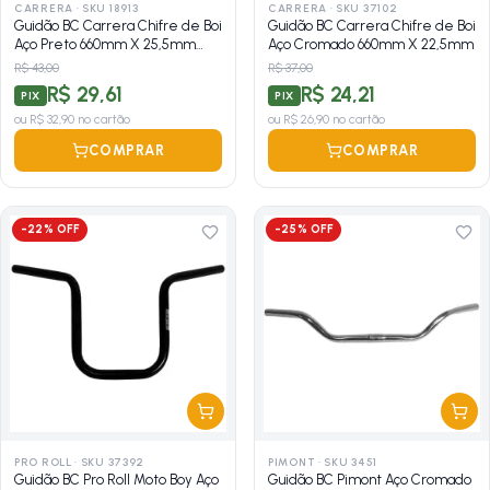
CARRERA
·
SKU 18913
CARRERA
·
SKU 37102
Guidão BC Carrera Chifre de Boi
Guidão BC Carrera Chifre de Boi
Aço Preto 660mm X 25,5mm
Aço Cromado 660mm X 22,5mm
Expandido
R$ 43,00
R$ 37,00
R$ 29,61
R$ 24,21
PIX
PIX
ou
R$ 32,90
no cartão
ou
R$ 26,90
no cartão
COMPRAR
COMPRAR
-
22
% OFF
-
25
% OFF
PRO ROLL
·
SKU 37392
PIMONT
·
SKU 3451
Guidão BC Pro Roll Moto Boy Aço
Guidão BC Pimont Aço Cromado