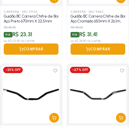
CARRERA
·
SKU 37103
CARRERA
·
SKU 9682
Guidão BC Carrera Chifre de Boi
Guidão BC Carrera Chifre de Boi
Aço Preto 670mm X 22,5mm
Aço Cromado 650mm X 26,1mm
Expandido
R$ 35,90
R$ 45,00
R$ 23,31
R$ 31,41
PIX
PIX
ou
R$ 25,90
no cartão
ou
R$ 34,90
no cartão
COMPRAR
COMPRAR
-
23
% OFF
-
27
% OFF