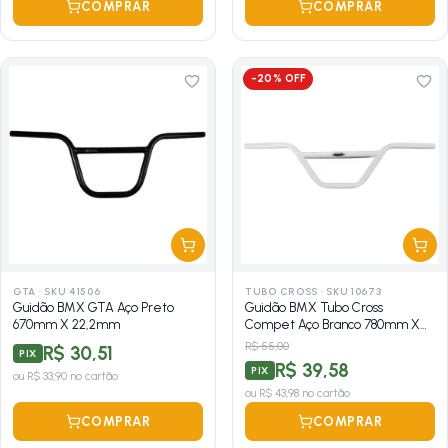
COMPRAR
COMPRAR
-
20
% OFF
GTA
·
SKU 41506
TUBO CROSS
·
SKU 10673
Guidão BMX GTA Aço Preto
Guidão BMX Tubo Cross
670mm X 22,2mm
Compet Aço Branco 780mm X
23mm
R$ 55,00
R$ 30,51
PIX
R$ 39,58
PIX
ou
R$ 33,90
no cartão
ou
R$ 43,98
no cartão
COMPRAR
COMPRAR