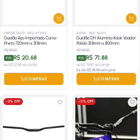
IMPORTADO
·
SKU 47045
KOOK
·
SKU 46411
Guidão Aço Importado Curvo
Guidão DH Alumínio Kook Voador
Preto 720mm x 31,8mm
Polido 31,8mm x 800mm
R$ 30,00
R$ 90,00
R$ 20,68
R$ 71,88
PIX
PIX
ou
R$ 22,98
no cartão
ou
R$ 79,87
no cartão
2
x de
R$ 39,94
sem juros
COMPRAR
COMPRAR
-
2
% OFF
-
11
% OFF