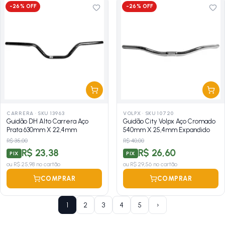
-
26
% OFF
-
26
% OFF
CARRERA
·
SKU 13963
VOLPX
·
SKU 10720
Guidão DH Alto Carrera Aço
Guidão City Volpx Aço Cromado
Prata 630mm X 22,4mm
540mm X 25,4mm Expandido
R$ 35,00
R$ 40,00
R$ 23,38
R$ 26,60
PIX
PIX
ou
R$ 25,98
no cartão
ou
R$ 29,56
no cartão
COMPRAR
COMPRAR
1
2
3
4
5
›