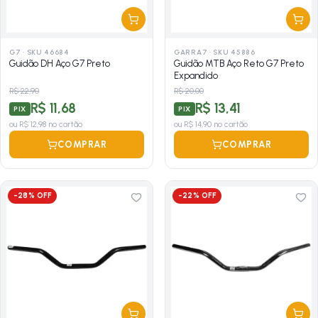
G7
·
SKU 46684
GARRA7
·
SKU 45886
Guidão DH Aço G7 Preto
Guidão MTB Aço Reto G7 Preto
Expandido
R$ 22,90
R$ 20,00
R$ 11,68
R$ 13,41
PIX
PIX
ou
R$ 12,98
no cartão
ou
R$ 14,90
no cartão
COMPRAR
COMPRAR
-
28
% OFF
-
22
% OFF