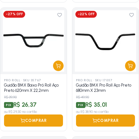
-
27
% OFF
-
22
% OFF
PRO ROLL
·
SKU 35767
PRO ROLL
·
SKU 17057
Guidão BMX Baixo Pró Roll Aço
Guidão BMX Pro Roll Aço Preto
Preto 620mm X 22,2mm
680mm X 23mm
R$ 39,90
R$ 49,90
R$ 26,37
R$ 35,01
PIX
PIX
ou
R$ 29,30
no cartão
ou
R$ 38,90
no cartão
COMPRAR
COMPRAR