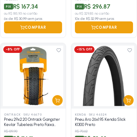
R$ 167,34
R$ 296,87
PIX
PIX
ou
R$ 185,93
no cartão
ou
R$ 329,85
no cartão
6
x de
R$ 30,99
sem juros
10
x de
R$ 32,99
sem juros
COMPRAR
COMPRAR
-
8
% OFF
-
15
% OFF
ONTRACK
·
SKU 46670
KENDA
·
SKU 46324
Pneu 29x2.20 Ontrack Gangster
Pneu Aro 26x1.95 Kenda Slick
Kevlar Tubeless Preto Faixa
K1300 Preto
Marrom
R$ 139,90
R$ 70,62