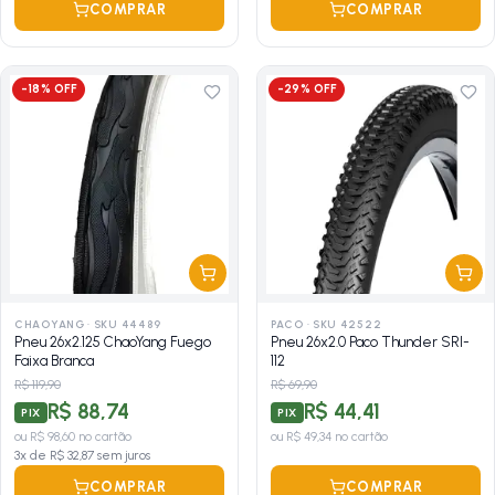
COMPRAR
COMPRAR
-
18
% OFF
-
29
% OFF
CHAOYANG
·
SKU 44489
PACO
·
SKU 42522
Pneu 26x2.125 ChaoYang Fuego
Pneu 26x2.0 Paco Thunder SRI-
Faixa Branca
112
R$ 119,90
R$ 69,90
R$ 88,74
R$ 44,41
PIX
PIX
ou
R$ 98,60
no cartão
ou
R$ 49,34
no cartão
3
x de
R$ 32,87
sem juros
COMPRAR
COMPRAR