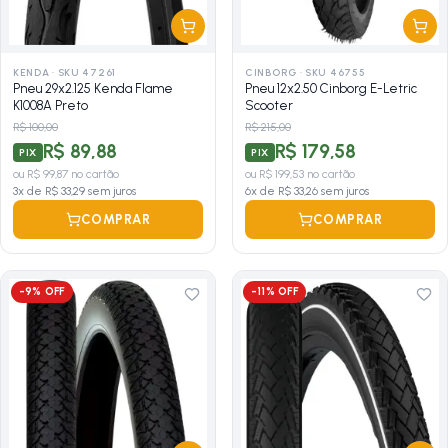
KENDA
·
SKU 47261
CINBORG
·
SKU 46755
Pneu 29x2.125 Kenda Flame
Pneu 12x2.50 Cinborg E-Letric
K1008A Preto
Scooter
R$ 100,00
R$ 215,00
R$ 89,88
R$ 179,58
PIX
PIX
ou
R$ 99,87
no cartão
ou
R$ 199,53
no cartão
3
x de
R$ 33,29
sem juros
6
x de
R$ 33,26
sem juros
COMPRAR
COMPRAR
-
9
% OFF
-
11
% OFF