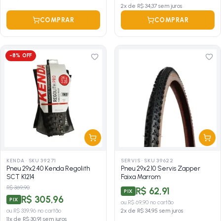
2
x de
R$ 34,37
sem juros
COMPRAR
COMPRAR
-
8
% OFF
KENDA
·
SKU 39271
SERVIS
·
SKU 39622
Pneu 29x2.40 Kenda Regolith
Pneu 29x2.10 Servis Zapper
SCT K1214
Faixa Marrom
R$ 369,90
R$ 62,91
PIX
R$ 305,96
PIX
ou
R$ 69,90
no cartão
ou
R$ 339,96
no cartão
2
x de
R$ 34,95
sem juros
11
x de
R$ 30,91
sem juros