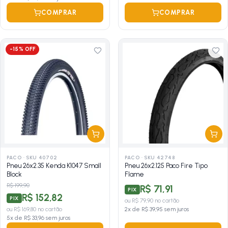
COMPRAR
COMPRAR
-
15
% OFF
PACO
·
SKU 40702
PACO
·
SKU 42748
Pneu 26x2.35 Kenda K1047 Small
Pneu 26x2.125 Paco Fire Tipo
Block
Flame
R$ 199,90
R$ 71,91
PIX
R$ 152,82
PIX
ou
R$ 79,90
no cartão
ou
R$ 169,80
no cartão
2
x de
R$ 39,95
sem juros
5
x de
R$ 33,96
sem juros