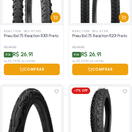
REACTION
·
SKU 47392
REACTION
·
SKU 47391
Pneu 16x1.75 Reaction R301 Preto
Pneu 16x1.75 Reaction R201 Preto
R$ 49,90
R$ 39,90
R$ 26,91
R$ 26,91
PIX
PIX
ou
R$ 29,90
no cartão
ou
R$ 29,90
no cartão
COMPRAR
COMPRAR
-
7
% OFF