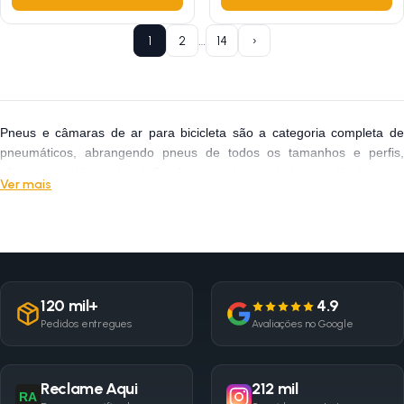
…
1
2
14
›
Pneus e câmaras de ar para bicicleta são a categoria completa de
pneumáticos, abrangendo pneus de todos os tamanhos e perfis,
câmaras em látex e butyl, fita de aro, selante tubeless e válvulas para
Ver mais
todas as aplicações do ciclismo. Na Loja Na Pista você encontra
pneus para mountain bike aro 26, 27.5 e 29, road e gravel em 700c,
urbano e BMX aro 20 com perfis de baixo rolamento, mistos e de
tração agressiva para cada tipo de terreno. Os pneumáticos certos
fazem toda a diferença na performance, segurança e conforto da sua
pedalada: um pneu mais largo absorve mais impacto, um perfil liso
120 mil+
4.9
rola mais rápido no asfalto e um composto de borracha macia oferece
Pedidos entregues
Avaliações no Google
mais aderência em curvas molhadas. Encontre marcas como Maxxis,
Pirelli, CST, Kenda, Vee Tire e acessórios completos para conversão
tubeless.
Reclame Aqui
212 mil
RA