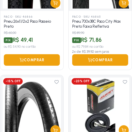
PACO
·
SKU 46866
PACO
·
SKU 46865
Pneu 26x1.1/2x2 Paco Passeio
Pneu 700x38C Paco City Max
Preto
Preto Faixa Refletiva
R$ 60,00
R$ 89,90
R$ 49,41
R$ 71,86
PIX
PIX
ou
R$ 54,90
no cartão
ou
R$ 79,84
no cartão
2
x de
R$ 39,92
sem juros
COMPRAR
COMPRAR
-
15
% OFF
-
23
% OFF