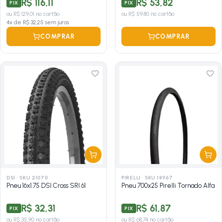
R$ 116,11
R$ 53,82
PIX
PIX
ou
R$ 129,01
no cartão
ou
R$ 59,80
no cartão
4
x de
R$ 32,25
sem juros
COMPRAR
COMPRAR
DSI
·
SKU 21070
PIRELLI
·
SKU 18967
Pneu 16x1.75 DSI Cross SRI 61
Pneu 700x25 Pirelli Tornado Alfa
R$ 32,31
R$ 61,87
PIX
PIX
ou
R$ 35,90
no cartão
ou
R$ 68,74
no cartão