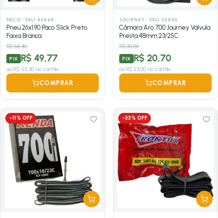
PACO
·
SKU 46864
JOURNEY
·
SKU 32430
Pneu 26x1.90 Paco Slick Preto
Câmara Aro 700 Journey Válvula
Faixa Branca
Presta 48mm 23/25C
R$ 65,40
R$ 30,00
R$ 49,77
R$ 20,70
PIX
PIX
ou
R$ 55,30
no cartão
ou
R$ 23,00
no cartão
COMPRAR
COMPRAR
-
11
% OFF
-
33
% OFF