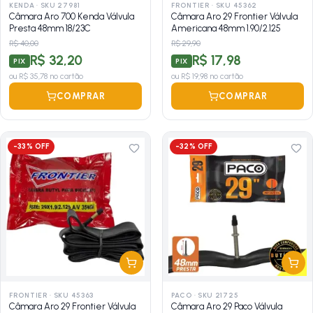
KENDA
·
SKU 27981
FRONTIER
·
SKU 45362
Câmara Aro 700 Kenda Válvula
Câmara Aro 29 Frontier Válvula
Presta 48mm 18/23C
Americana 48mm 1.90/2.125
R$ 40,00
R$ 29,90
R$ 32,20
R$ 17,98
PIX
PIX
ou
R$ 35,78
no cartão
ou
R$ 19,98
no cartão
COMPRAR
COMPRAR
-
33
% OFF
-
32
% OFF
FRONTIER
·
SKU 45363
PACO
·
SKU 21725
Câmara Aro 29 Frontier Válvula
Câmara Aro 29 Paco Válvula