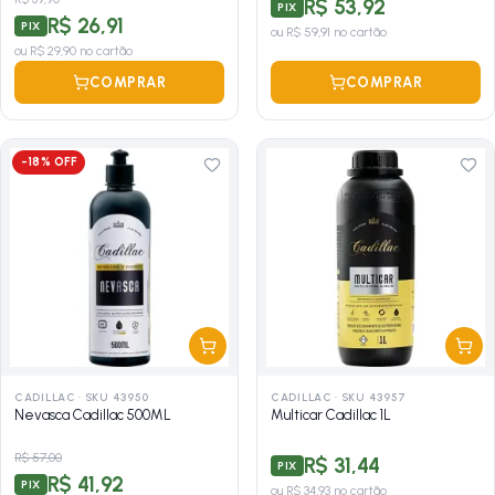
R$ 53,92
PIX
R$ 26,91
PIX
ou
R$ 59,91
no cartão
ou
R$ 29,90
no cartão
COMPRAR
COMPRAR
-
18
% OFF
CADILLAC
·
SKU 43950
CADILLAC
·
SKU 43957
Nevasca Cadillac 500ML
Multicar Cadillac 1L
R$ 57,00
R$ 31,44
PIX
R$ 41,92
PIX
ou
R$ 34,93
no cartão