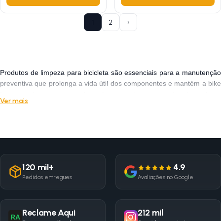
1
2
›
Produtos de limpeza para bicicleta são essenciais para a manutenção
preventiva que prolonga a vida útil dos componentes e mantém a bike
funcionando como nova, disponíveis em desengraxantes, limpadores
Ver mais
de quadro, escovas específicas e panos de microfibra. Na Loja Na
Pista você encontra desengraxantes biodegradáveis para corrente,
cassete e pedivela, limpadores multiuso para quadro, freios e
componentes em espuma e spray, além de kits completos de limpeza
com tudo necessário para uma lavagem completa da bike. A
frequência de limpeza ideal: a cada 3-5 pedaladas em tempo seco e
120 mil+
4.9
após cada pedalada em chuva ou lama. Corrente limpa e bem
Pedidos entregues
Avaliações no Google
lubrificada é o fator mais impactante na vida útil e eficiência da
transmissão: uma corrente suja e seca desgasta o cassete e o
pedivela de forma acelerada, gerando custos de manutenção muito
Reclame Aqui
212 mil
maiores.
RA