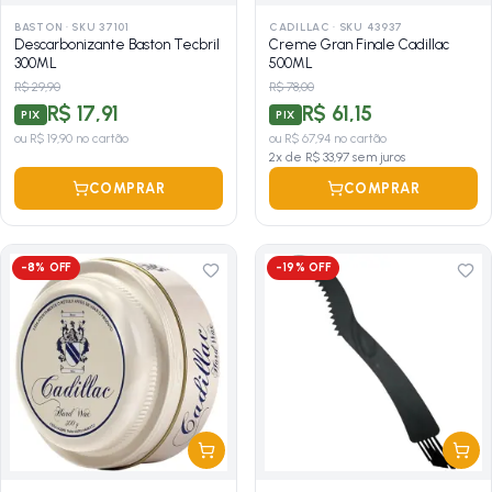
BASTON
·
SKU 37101
CADILLAC
·
SKU 43937
Descarbonizante Baston Tecbril
Creme Gran Finale Cadillac
300ML
500ML
R$ 29,90
R$ 78,00
R$ 17,91
R$ 61,15
PIX
PIX
ou
R$ 19,90
no cartão
ou
R$ 67,94
no cartão
2
x de
R$ 33,97
sem juros
COMPRAR
COMPRAR
-
8
% OFF
-
19
% OFF