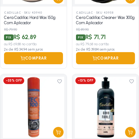
CADILLAC
·
SKU 43940
CADILLAC
·
SKU 43958
Cera Cadillac Hard Wax 150g
Cera Cadillac Cleaner Wax 300g
Com Aplicador
Com Aplicador
R$ 79,90
R$ 89,90
R$ 62,89
R$ 71,71
PIX
PIX
ou
R$ 69,88
no cartão
ou
R$ 79,68
no cartão
2
x de
R$ 34,94
sem juros
2
x de
R$ 39,84
sem juros
COMPRAR
COMPRAR
-
33
% OFF
-
13
% OFF