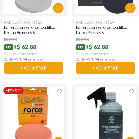
CADILLAC
·
SKU 43928
CADILLAC
·
SKU 43929
Boina Espuma Force Cadillac
Boina Espuma Force Cadillac
Refino Branco 5,5
Lustro Preto 5,5
R$ 79,90
R$ 79,90
R$ 62,88
R$ 62,88
PIX
PIX
ou
R$ 69,87
no cartão
ou
R$ 69,87
no cartão
2
x de
R$ 34,94
sem juros
2
x de
R$ 34,94
sem juros
COMPRAR
COMPRAR
-
13
% OFF