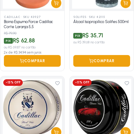
CADILLAC
·
SKU 43927
SOLIFES
·
SKU 42115
Boina Espuma Force Cadillac
Álcool Isopropílico Solifes 500ml
Corte Laranja 5,5
R$ 79,90
R$ 35,71
PIX
R$ 62,88
PIX
ou
R$ 39,68
no cartão
ou
R$ 69,87
no cartão
2
x de
R$ 34,94
sem juros
COMPRAR
COMPRAR
-
13
% OFF
-
11
% OFF