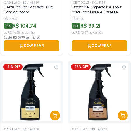
CADILLAC
·
SKU 43939
ICE TOOLZ
·
SKU 11541
Cera Cadillac Hard Wax 300g
Escova de Limpeza Ice Toolz
Com Aplicador
para Roda Livre e Cassete
R$ 127,00
R$ 54,00
R$ 104,74
R$ 39,21
PIX
PIX
ou
R$ 116,38
no cartão
ou
R$ 43,57
no cartão
3
x de
R$ 38,79
sem juros
COMPRAR
COMPRAR
-
21
% OFF
-
17
% OFF
CADILLAC
·
SKU 43938
CADILLAC
·
SKU 43960