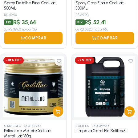
Spray Detalhe Final Cadillac
Spray Gran Finale Cadillac
500ML
500ML
R$ 49,90
R$ 69,90
R$ 35,64
R$ 52,41
PIX
PIX
ou
R$ 39,60
no cartão
ou
R$ 58,23
no cartão
COMPRAR
COMPRAR
-
18
% OFF
-
7
% OFF
CADILLAC
·
SKU 43954
SOLIFES
·
SKU 39926
Polidor de Metais Cadillac
Limpeza Geral Bio Solifes 5L
Metal-Lac 150g