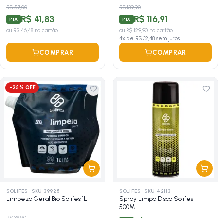
R$ 57,00
R$ 139,90
R$ 41,83
R$ 116,91
PIX
PIX
ou
R$ 46,48
no cartão
ou
R$ 129,90
no cartão
4
x de
R$ 32,48
sem juros
COMPRAR
COMPRAR
-
25
% OFF
SOLIFES
·
SKU 39925
SOLIFES
·
SKU 42113
Limpeza Geral Bio Solifes 1L
Spray Limpa Disco Solifes
500ML
R$ 39,90