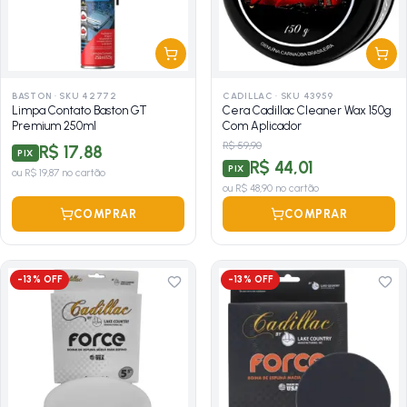
BASTON
·
SKU 42772
CADILLAC
·
SKU 43959
Limpa Contato Baston GT
Cera Cadillac Cleaner Wax 150g
Premium 250ml
Com Aplicador
R$ 59,90
R$ 17,88
PIX
R$ 44,01
PIX
ou
R$ 19,87
no cartão
ou
R$ 48,90
no cartão
COMPRAR
COMPRAR
-
13
% OFF
-
13
% OFF