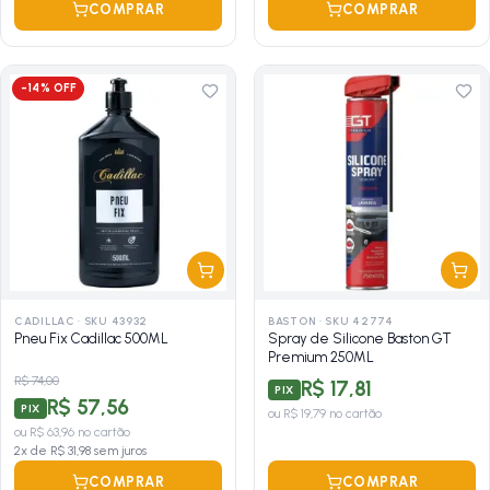
COMPRAR
COMPRAR
-
14
% OFF
CADILLAC
·
SKU 43932
BASTON
·
SKU 42774
Pneu Fix Cadillac 500ML
Spray de Silicone Baston GT
Premium 250ML
R$ 74,00
R$ 17,81
PIX
R$ 57,56
PIX
ou
R$ 19,79
no cartão
ou
R$ 63,96
no cartão
2
x de
R$ 31,98
sem juros
COMPRAR
COMPRAR