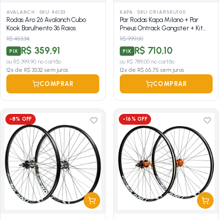
AVALANCH
·
SKU 46133
KAPA
·
SKU CRIARSKU100
Rodas Aro 26 Avalanch Cubo
Par Rodas Kapa Milano + Par
Kook Barulhento 36 Raios
Pneus Ontrack Gangster + Kit
Tubeless
R$ 453,34
R$ 999,00
R$ 359,91
R$ 710,10
PIX
PIX
ou
R$ 399,90
no cartão
ou
R$ 789,00
no cartão
12
x de
R$ 33,32
sem juros
12
x de
R$ 65,75
sem juros
COMPRAR
COMPRAR
-
8
% OFF
-
16
% OFF