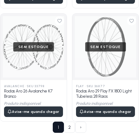
SEM ESTOQUE
SEM ESTOQUE
AVALANCHE
·
SKU 33798
FLAY
·
SKU 36877
Rodas Aro 26 Avalanche K7
Rodas Aro 29 Flay FX 1800 Light
Branco
Tubeless 28 Raios
Produto indisponivel
Produto indisponivel
Avise-me quando chegar
Avise-me quando chegar
1
2
›