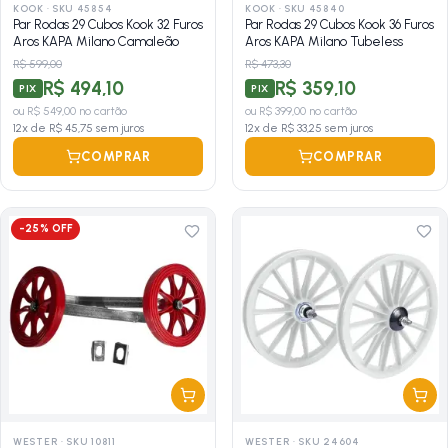
KOOK
·
SKU 45854
KOOK
·
SKU 45840
Par Rodas 29 Cubos Kook 32 Furos
Par Rodas 29 Cubos Kook 36 Furos
Aros KAPA Milano Camaleão
Aros KAPA Milano Tubeless
R$ 599,00
R$ 473,30
R$ 494,10
R$ 359,10
PIX
PIX
ou
R$ 549,00
no cartão
ou
R$ 399,00
no cartão
12
x de
R$ 45,75
sem juros
12
x de
R$ 33,25
sem juros
COMPRAR
COMPRAR
-
25
% OFF
WESTER
·
SKU 10811
WESTER
·
SKU 24604