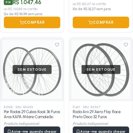
R$ 1.047,46
PIX
ou
R$ 322,67
no cartão
ou
R$ 1.163,84
no cartão
10
x de
R$ 32,27
sem juros
12
x de
R$ 96,99
sem juros
COMPRAR
COMPRAR
SEM ESTOQUE
SEM ESTOQUE
KOOK
·
SKU 45600
FLAY
·
SKU 45347
Par Rodas 29 Cubos Kook 36 Furos
Roda Aro 29 Aero Flay Race
Aros KAPA Milano Camaleão
Preto Disco 32 Furos
Produto indisponivel
Produto indisponivel
Avise-me quando chegar
Avise-me quando chegar