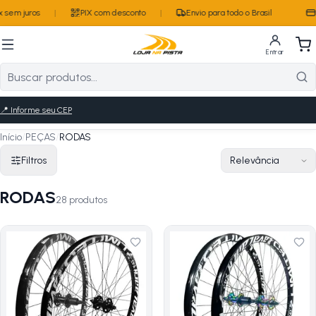
em juros
|
PIX com desconto
|
Envio para todo o Brasil
Pa
Entrar
📍
Informe seu CEP
Início
/
PEÇAS
/
RODAS
Filtros
RODAS
28
produto
s