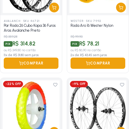
AVALANCH
·
SKU 46721
WESTER
·
SKU 7992
Par Roda 26 Cubo Kapa 36 Furos
Roda Aro 16 Wester Nylon
Aros Avalanche Preto
R$ 359,28
R$ 99,90
R$ 314,82
R$ 78,21
PIX
PIX
ou
R$ 349,80
no cartão
ou
R$ 86,90
no cartão
11
x de
R$ 31,80
sem juros
2
x de
R$ 43,45
sem juros
COMPRAR
COMPRAR
-
22
% OFF
-
9
% OFF