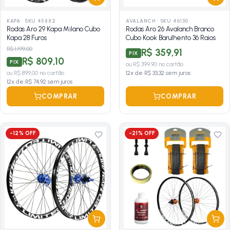
KAPA
·
SKU 45882
AVALANCH
·
SKU 46130
Rodas Aro 29 Kapa Milano Cubo
Rodas Aro 26 Avalanch Branco
Kapa 28 Furos
Cubo Kook Barulhento 36 Raios
R$ 1.199,00
R$ 359,91
PIX
R$ 809,10
PIX
ou
R$ 399,90
no cartão
ou
R$ 899,00
no cartão
12
x de
R$ 33,32
sem juros
12
x de
R$ 74,92
sem juros
COMPRAR
COMPRAR
-
12
% OFF
-
21
% OFF