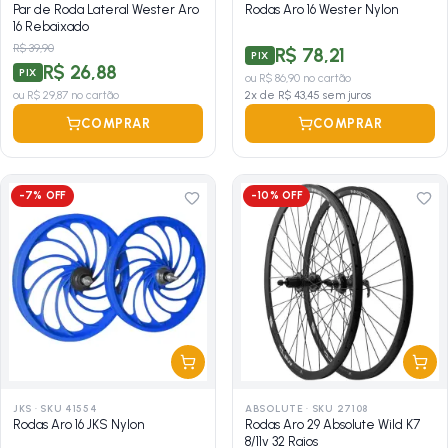
Par de Roda Lateral Wester Aro
Rodas Aro 16 Wester Nylon
16 Rebaixado
R$ 39,90
R$ 78,21
PIX
R$ 26,88
PIX
ou
R$ 86,90
no cartão
ou
R$ 29,87
no cartão
2
x de
R$ 43,45
sem juros
COMPRAR
COMPRAR
-
7
% OFF
-
10
% OFF
JKS
·
SKU 41554
ABSOLUTE
·
SKU 27108
Rodas Aro 16 JKS Nylon
Rodas Aro 29 Absolute Wild K7
8/11v 32 Raios