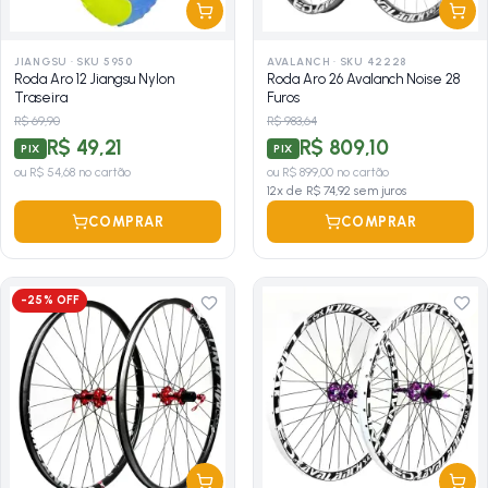
JIANGSU
·
SKU 5950
AVALANCH
·
SKU 42228
Roda Aro 12 Jiangsu Nylon
Roda Aro 26 Avalanch Noise 28
Traseira
Furos
R$ 69,90
R$ 983,64
R$ 49,21
R$ 809,10
PIX
PIX
ou
R$ 54,68
no cartão
ou
R$ 899,00
no cartão
12
x de
R$ 74,92
sem juros
COMPRAR
COMPRAR
-
25
% OFF