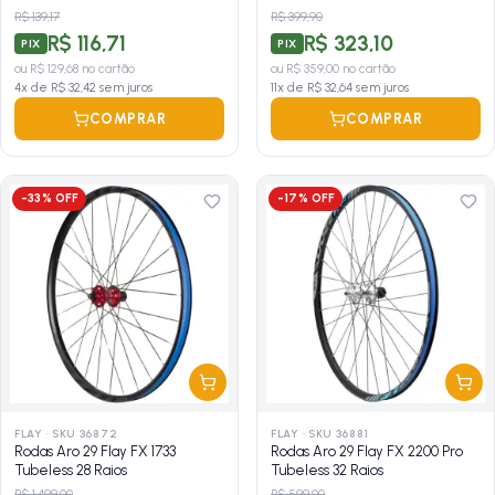
R$ 139,17
R$ 399,90
R$ 116,71
R$ 323,10
PIX
PIX
ou
R$ 129,68
no cartão
ou
R$ 359,00
no cartão
4
x de
R$ 32,42
sem juros
11
x de
R$ 32,64
sem juros
COMPRAR
COMPRAR
-
33
% OFF
-
17
% OFF
FLAY
·
SKU 36872
FLAY
·
SKU 36881
Rodas Aro 29 Flay FX 1733
Rodas Aro 29 Flay FX 2200 Pro
Tubeless 28 Raios
Tubeless 32 Raios
R$ 1.499,00
R$ 599,00