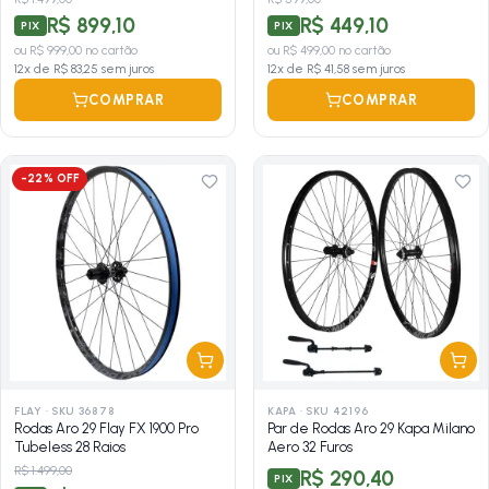
R$ 899,10
R$ 449,10
PIX
PIX
ou
R$ 999,00
no cartão
ou
R$ 499,00
no cartão
12
x de
R$ 83,25
sem juros
12
x de
R$ 41,58
sem juros
COMPRAR
COMPRAR
-
22
% OFF
FLAY
·
SKU 36878
KAPA
·
SKU 42196
Rodas Aro 29 Flay FX 1900 Pro
Par de Rodas Aro 29 Kapa Milano
Tubeless 28 Raios
Aero 32 Furos
R$ 1.499,00
R$ 290,40
PIX