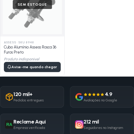
SEM ESTOQUE
ASSESS
·
SKU 8948
Cubo Alumínio Assess Rosca 36
Furos Preto
Produto indisponivel
Avise-me quando chegar
120 mil+
4.9
Pedidos entregues
Avaliações no Google
Reclame Aqui
212 mil
RA
Empresa verificada
Seguidores no Instagram