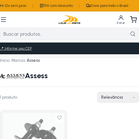
é 12x sem juros
|
PIX com desconto
|
Envio para todo o Brasil
Entrar
📍
Informe seu CEP
Início
/
Marcas
/
Assess
Assess
1
produto