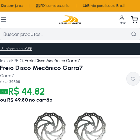
12x sem juros
|
PIX com desconto
|
Envio para todo o Brasil
Entrar
📍
Informe seu CEP
Início
/
FREIO
/
Freio Disco Mecânico Garra7
Freio Disco Mecânico Garra7
Garra7
SKU:
39506
R$ 44,82
Pix
ou
R$ 49,80
no cartão