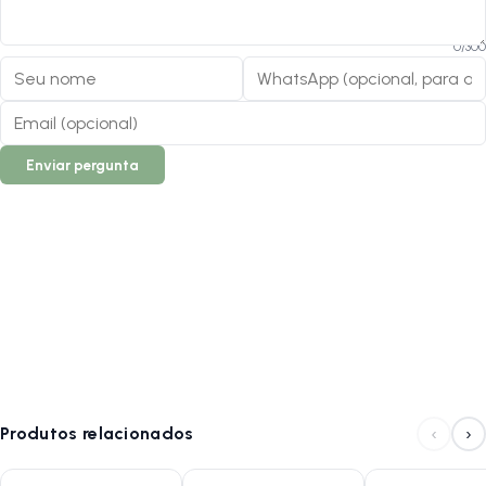
0
/
300
Enviar pergunta
‹
›
Produtos relacionados