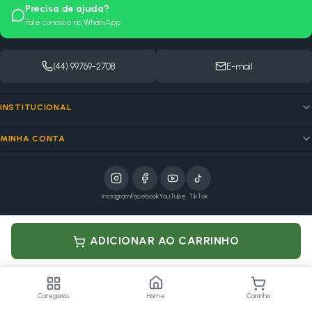
Precisa de ajuda?
Fale conosco no WhatsApp
(44) 99769-2708
E-mail
INSTITUCIONAL
MINHA CONTA
Instagram
Facebook
YouTube
TikTok
elo
ADICIONAR AO CARRINHO
Pagamento processado por Mercado Pago
MSB VOLPATO COMERCIO DE PEÇAS · CNPJ: 08.964.836/0001-18
Av. Massuo Yoshiy, 4750 — Marialva, PR
Categorias
Home
Carrinho
©
2026
Loja na Pista