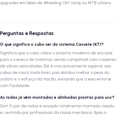
upgrades em bikes de Wheeling, Dirt Jump ou MTB urbano.
horizontal — uma característica indispensável para modalidades como
o Wheeling Bike e Dirt Jump. É o upgrade definitivo que combina estilo
auditivo, visual Black total e extrema confiança mecânica com
excelente custo-benefício.
Perguntas e Respostas
Siga-nos no Instagram:
@lojanapista
Assista nosso canal no YouTube:
Lojanapista
O que significa o cubo ser do sistema Cassete (K7)?
Significa que o cubo utiliza o sistema moderno de encaixe
para o caneco de marchas, sendo compatível com cassetes
de várias velocidades. Ele é mecanicamente superior aos
cubos de rosca (roda livre), pois distribui melhor o peso do
ciclista e o esforço da tração, evitando que o eixo entorte
com facilidade.
As rodas já vêm montadas e alinhadas prontas para uso?
Sim! O par de rodas é enviado totalmente montado, raiado
e centrado por profissionais da nossa mecânica. Após o