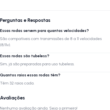
transporte por guinchos para apartamentos. Verifique as dimensões
do produto e certifique-se que o mesmo passa por portas, corredores
e elevadores. Verifique limitações do produto com o fabricante, se
seus componentes e funcionalidades atendem a sua necessidade.
Perguntas e Respostas
Siga-nos no Instagram: @lojanapista Assista nosso canal no YouTube:
Lojanapista
Essas rodas servem para quantas velocidades?
São compatíveis com transmissões de 8 a 11 velocidades
(8/11v).
Essas rodas são tubeless?
Sim, já são preparadas para uso tubeless.
Quantos raios essas rodas têm?
Têm 32 raios cada.
Avaliações
Nenhuma avaliação ainda. Seja o primeiro!