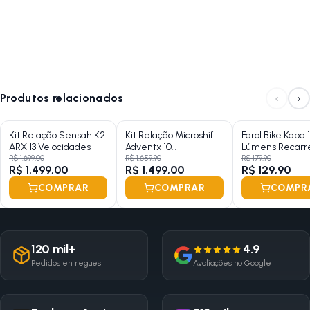
‹
›
Produtos relacionados
Kit Relação Sensah K2
Kit Relação Microshift
Farol Bike Kapa 
ARX 13 Velocidades
Adventx 10
Lúmens Recarr
Velocidades
R$ 1.699,00
R$ 1.659,90
R$ 179,90
R$ 1.499,00
R$ 1.499,00
R$ 129,90
COMPRAR
COMPRAR
COMPR
120 mil+
4.9
Pedidos entregues
Avaliações no Google