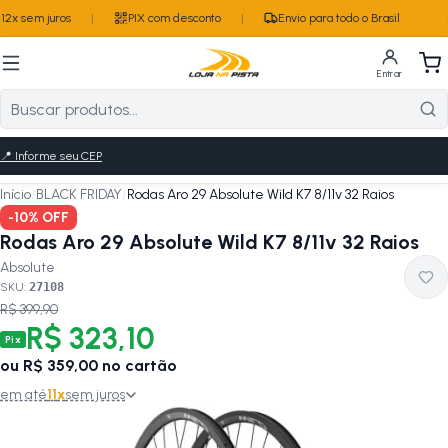
2x sem juros
|
PIX com desconto
|
Envio para todo o Brasil
Entrar
📍
Informe seu CEP
Início
/
BLACK FRIDAY
/
Rodas Aro 29 Absolute Wild K7 8/11v 32 Raios
-
10
% OFF
Rodas Aro 29 Absolute Wild K7 8/11v 32 Raios
Absolute
SKU:
27108
R$ 399,90
R$ 323,10
Pix
ou
R$ 359,00
no cartão
em até
11
x
sem juros