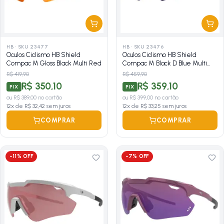
HB
·
SKU 23477
HB
·
SKU 23476
Oculos Ciclismo HB Shield
Oculos Ciclismo HB Shield
Compac M Gloss Black Multi Red
Compac M Black D Blue Multi
Purple
R$ 419,90
R$ 459,90
R$ 350,10
R$ 359,10
PIX
PIX
ou
R$ 389,00
no cartão
ou
R$ 399,00
no cartão
12
x de
R$ 32,42
sem juros
12
x de
R$ 33,25
sem juros
COMPRAR
COMPRAR
-
11
% OFF
-
7
% OFF