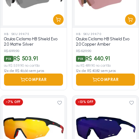
HB
·
SKU 39475
HB
·
SKU 39470
Oculos Ciclismo HB Shield Evo
Oculos Ciclismo HB Shield Evo
2.0 Matte Silver
2.0 Copper Amber
R$ 599,90
R$ 529,90
R$ 503,91
R$ 440,91
PIX
PIX
ou
R$ 559,90
no cartão
ou
R$ 489,90
no cartão
12
x de
R$ 46,66
sem juros
12
x de
R$ 40,82
sem juros
COMPRAR
COMPRAR
-
7
% OFF
-
13
% OFF