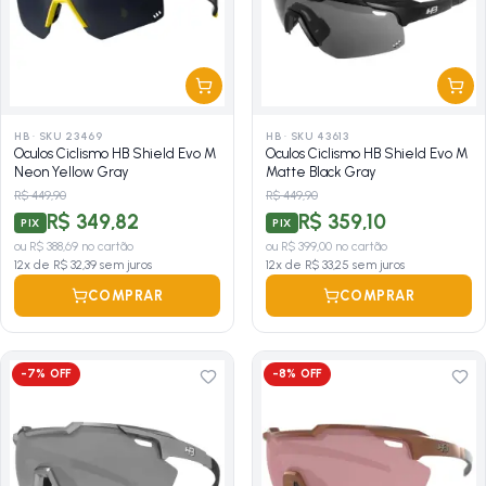
HB
·
SKU 23469
HB
·
SKU 43613
Oculos Ciclismo HB Shield Evo M
Oculos Ciclismo HB Shield Evo M
Neon Yellow Gray
Matte Black Gray
R$ 449,90
R$ 449,90
R$ 349,82
R$ 359,10
PIX
PIX
ou
R$ 388,69
no cartão
ou
R$ 399,00
no cartão
12
x de
R$ 32,39
sem juros
12
x de
R$ 33,25
sem juros
COMPRAR
COMPRAR
-
7
% OFF
-
8
% OFF