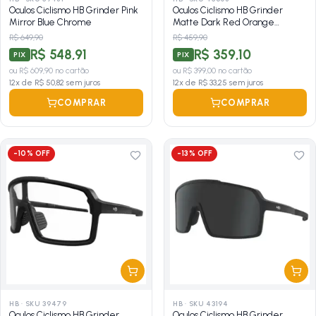
Oculos Ciclismo HB Grinder Pink
Oculos Ciclismo HB Grinder
Mirror Blue Chrome
Matte Dark Red Orange
Chrome
R$ 649,90
R$ 459,90
R$ 548,91
R$ 359,10
PIX
PIX
ou
R$ 609,90
no cartão
ou
R$ 399,00
no cartão
12
x de
R$ 50,82
sem juros
12
x de
R$ 33,25
sem juros
COMPRAR
COMPRAR
-
10
% OFF
-
13
% OFF
HB
·
SKU 39479
HB
·
SKU 43194
Oculos Ciclismo HB Grinder
Oculos Ciclismo HB Grinder