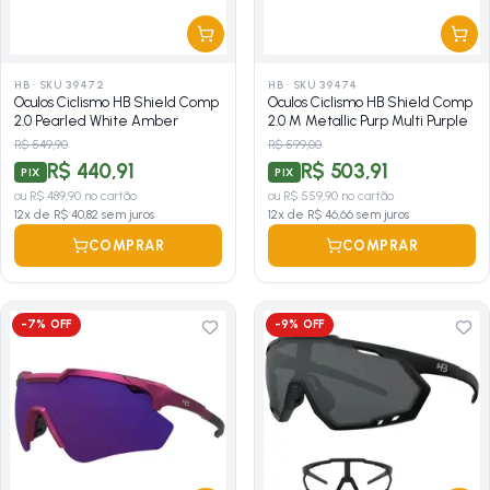
HB
·
SKU 39472
HB
·
SKU 39474
Oculos Ciclismo HB Shield Comp
Oculos Ciclismo HB Shield Comp
2.0 Pearled White Amber
2.0 M Metallic Purp Multi Purple
R$ 549,90
R$ 599,00
R$ 440,91
R$ 503,91
PIX
PIX
ou
R$ 489,90
no cartão
ou
R$ 559,90
no cartão
12
x de
R$ 40,82
sem juros
12
x de
R$ 46,66
sem juros
COMPRAR
COMPRAR
-
7
% OFF
-
9
% OFF