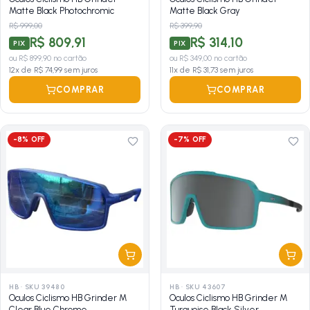
Matte Black Photochromic
Matte Black Gray
R$ 999,00
R$ 399,90
R$ 809,91
R$ 314,10
PIX
PIX
ou
R$ 899,90
no cartão
ou
R$ 349,00
no cartão
12
x de
R$ 74,99
sem juros
11
x de
R$ 31,73
sem juros
COMPRAR
COMPRAR
-
8
% OFF
-
7
% OFF
HB
·
SKU 39480
HB
·
SKU 43607
Oculos Ciclismo HB Grinder M
Oculos Ciclismo HB Grinder M
Clear Blue Chrome
Turquoise Black Silver