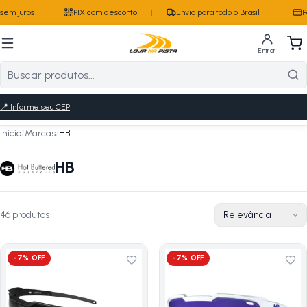
em juros
|
PIX com desconto
|
Envio para todo o Brasil
Par
Entrar
📍
Informe seu CEP
Início
/
Marcas
/
HB
HB
46
produto
s
-
7
% OFF
-
7
% OFF