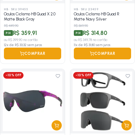
HB
·
SKU 39455
HB
·
SKU 23459
Oculos Ciclismo HB Quad X 2.0
Oculos Ciclismo HB Quad R
Matte Black Gray
Matte Navy Silver
R$ 449,90
R$ 369,90
R$ 359,91
R$ 314,80
PIX
PIX
ou
R$ 399,90
no cartão
ou
R$ 349,78
no cartão
12
x de
R$ 33,32
sem juros
11
x de
R$ 31,80
sem juros
COMPRAR
COMPRAR
-
10
% OFF
-
10
% OFF