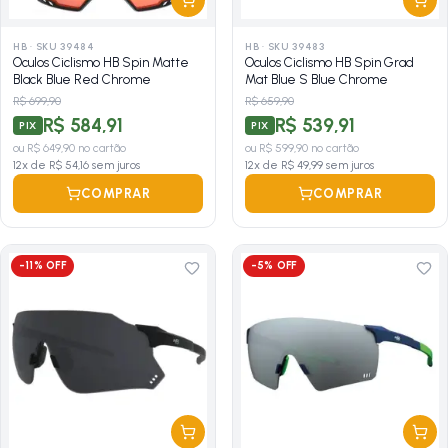
HB
·
SKU 39484
HB
·
SKU 39483
Oculos Ciclismo HB Spin Matte
Oculos Ciclismo HB Spin Grad
Black Blue Red Chrome
Mat Blue S Blue Chrome
R$ 699,90
R$ 659,90
R$ 584,91
R$ 539,91
PIX
PIX
ou
R$ 649,90
no cartão
ou
R$ 599,90
no cartão
12
x de
R$ 54,16
sem juros
12
x de
R$ 49,99
sem juros
COMPRAR
COMPRAR
-
11
% OFF
-
5
% OFF