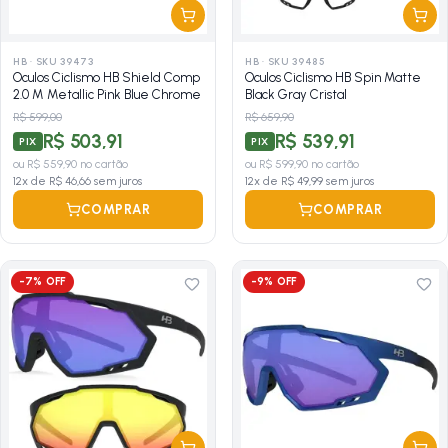
HB
·
SKU 39473
HB
·
SKU 39485
Oculos Ciclismo HB Shield Comp
Oculos Ciclismo HB Spin Matte
2.0 M Metallic Pink Blue Chrome
Black Gray Cristal
R$ 599,00
R$ 659,90
R$ 503,91
R$ 539,91
PIX
PIX
ou
R$ 559,90
no cartão
ou
R$ 599,90
no cartão
12
x de
R$ 46,66
sem juros
12
x de
R$ 49,99
sem juros
COMPRAR
COMPRAR
-
7
% OFF
-
9
% OFF