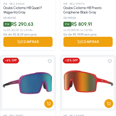
HB
·
SKU 23460
HB
·
SKU 39476
Oculos Ciclismo HB Quad F
Oculos Ciclismo HB Presto
Magenta Gray
Graphene Black Gray
R$ 359,90
R$ 999,00
R$ 290,63
R$ 809,91
PIX
PIX
ou
R$ 322,92
no cartão
ou
R$ 899,90
no cartão
10
x de
R$ 32,29
sem juros
12
x de
R$ 74,99
sem juros
COMPRAR
COMPRAR
-
6
% OFF
-
13
% OFF
HB
·
SKU 39481
HB
·
SKU 43608