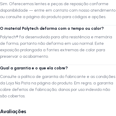
estética marcante da linha Shield.
Sim. Oferecemos lentes e peças de reposição conforme
disponibilidade — entre em contato com nosso atendimento
ou consulte a página do produto para códigos e opções.
FAQ — Perguntas Frequentes
O material Polytech deforma com o tempo ou calor?
1. As lentes
Multi Red
são indicadas para quais condições de
luz?
Polytech® foi desenvolvido para alta resistência e memória
R:
As lentes
Multi Red Photon®
foram projetadas para
alta
de forma, portanto não deforma em uso normal. Evite
luminosidade
. Elas aumentam o contraste e a percepção de
exposição prolongada a fontes extremas de calor para
profundidade em ambientes ensolarados e em trilhas com vegetação,
preservar o acabamento.
tornando a leitura do terreno mais rápida e segura.
Qual a garantia e o que ela cobre?
2. O modelo Compact M serve para rostos menores?
R:
Sim. O Shield
Compact M
tem tamanho reduzido e formato
Consulte a política de garantia do fabricante e as condições
específico para rostos pequenos e médios, mantendo a ergonomia e
da Loja Na Pista na página do produto. Em regra, a garantia
o desempenho óptico da família Shield.
cobre defeitos de fabricação; danos por uso indevido não
são cobertos.
3. As lentes são intercambiáveis?
R:
Sim. O sistema
Photon®
permite troca rápida das lentes para
adaptar o óculos a diferentes condições de luz. Consulte a
Avaliações
disponibilidade de lentes avulsas na página do produto.