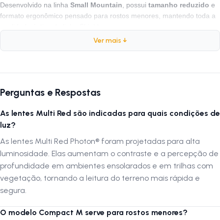
Desenvolvido na linha
Small Mountain
, possui
tamanho reduzido
e
formato ergonômico pensado para rostos menores, mantendo toda a
qualidade óptica da linha Shield.
Ver mais ↓
Ficha Técnica
Marca:
HB (Hot Buttered)
Modelo:
Shield Compact M Gloss Black Multi Red
Perguntas e Respostas
Cor da armação:
Preto Brilhante com detalhes Vermelhos
As lentes Multi Red são indicadas para quais condições de
Cor da lente:
Multi Red (Espelhada)
luz?
Material da lente:
Policarbonato Photon®
Material da armação:
As lentes Multi Red Photon® foram projetadas para alta
Polytech® — leve, flexível e resistente
luminosidade. Elas aumentam o contraste e a percepção de
Base da lente:
Curvatura 7 — campo de visão otimizado
profundidade em ambientes ensolarados e em trilhas com
Proteção:
100% contra raios UV-A, UV-B, UV-C e luz azul danosa
vegetação, tornando a leitura do terreno mais rápida e
Tamanho:
Compacto — ideal para rostos menores
segura.
Dimensões:
Lente: 171,2 mm (L) x 52,9 mm (A) | Haste: 133,4 mm
Gênero:
Unissex
O modelo Compact M serve para rostos menores?
Estilo:
Esportivo | Small Mountain | Performance