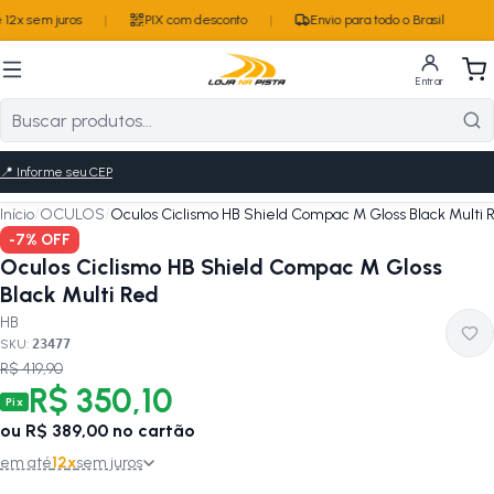
12x sem juros
|
PIX com desconto
|
Envio para todo o Brasil
Entrar
📍
Informe seu CEP
Início
/
OCULOS
/
Oculos Ciclismo HB Shield Compac M Gloss Black Multi 
-
7
% OFF
Oculos Ciclismo HB Shield Compac M Gloss
Black Multi Red
HB
SKU:
23477
R$ 419,90
R$ 350,10
Pix
ou
R$ 389,00
no cartão
em até
12
x
sem juros