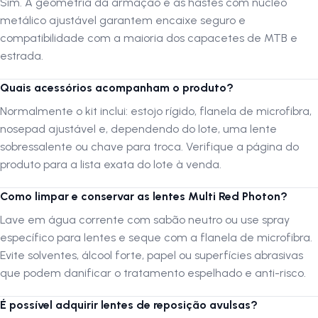
Sim. A geometria da armação e as hastes com núcleo
térmica e
evitam o embaçamento
. Ideal para pedais longos, trilhas
metálico ajustável garantem encaixe seguro e
técnicas e condições de sol intenso.
compatibilidade com a maioria dos capacetes de MTB e
estrada.
Conforto e estabilidade total
Quais acessórios acompanham o produto?
A armação em
Polytech®
oferece leveza e resistência, com memória
Normalmente o kit inclui: estojo rígido, flanela de microfibra,
elástica que mantém o formato original mesmo sob calor e tensão. As
nosepad ajustável e, dependendo do lote, uma lente
hastes com núcleo metálico interno
permitem ajuste fino, enquanto
as
ponteiras em borracha ultra grip
e o
nosepad ajustável
sobressalente ou chave para troca. Verifique a página do
garantem fixação firme sem desconforto. Perfeito para quem busca
produto para a lista exata do lote à venda.
um óculos que se mantém estável em qualquer intensidade de pedal.
Como limpar e conservar as lentes Multi Red Photon?
Lave em água corrente com sabão neutro ou use spray
Por que escolher o HB Shield Compact M Gloss Black
específico para lentes e seque com a flanela de microfibra.
Multi Red?
Evite solventes, álcool forte, papel ou superfícies abrasivas
O
HB Shield Compact M Gloss Black Multi Red
reúne o melhor da
que podem danificar o tratamento espelhado e anti-risco.
engenharia óptica da HB em um design leve, refinado e funcional. É o
modelo perfeito para ciclistas que enfrentam
sol intenso, longas
É possível adquirir lentes de reposição avulsas?
distâncias e variação de luz
, sem abrir mão do conforto e da