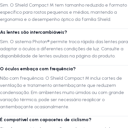
Sim. O Shield Compact M tem tamanho reduzido e formato
específico para rostos pequenos e médios, mantendo a
Lente Multi Red — contraste e proteção solar
ergonomia e o desempenho óptico da família Shield.
A lente
Multi Red Photon®
foi projetada para situações de
alta
As lentes são intercambiáveis?
luminosidade
, oferecendo
maior contraste e percepção de
profundidade
em ambientes abertos e ensolarados. Sua tonalidade
Sim. O sistema Photon® permite troca rápida das lentes para
vermelha espelhada realça a distinção entre tons de verde e marrom,
adaptar o óculos a diferentes condições de luz. Consulte a
otimizando a leitura do terreno e melhorando o tempo de reação
disponibilidade de lentes avulsas na página do produto.
durante o pedal. Além disso, o tratamento óptico
Photon®
bloqueia
100% dos raios UV e reduz significativamente a entrada de luz azul
O óculos embaça com frequência?
danosa, proporcionando conforto visual duradouro e menor fadiga
ocular.
Não com frequência. O Shield Compact M inclui cortes de
ventilação e tratamento antiembaçante que reduzem
condensação. Em ambientes muito úmidos ou com grande
Design compacto e aerodinâmico
variação térmica, pode ser necessário reaplicar o
antiembaçante ocasionalmente.
Com estrutura
Compact Fit
e curvatura de base 7, o Shield Compact
M garante
clareza visual em todos os ângulos
e uma ampla
É compatível com capacetes de ciclismo?
cobertura dos olhos. O formato da lente aumenta o campo de visão e
a aerodinâmica, enquanto os
cortes de ventilação
auxiliam na troca