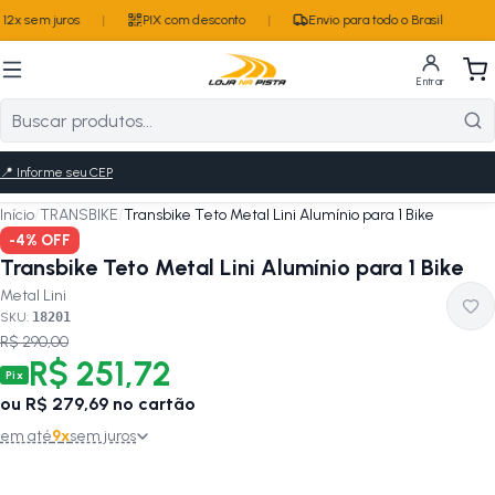
12x sem juros
|
PIX com desconto
|
Envio para todo o Brasil
Entrar
📍
Informe seu CEP
Início
/
TRANSBIKE
/
Transbike Teto Metal Lini Alumínio para 1 Bike
-
4
% OFF
Transbike Teto Metal Lini Alumínio para 1 Bike
Metal Lini
SKU:
18201
R$ 290,00
R$ 251,72
Pix
ou
R$ 279,69
no cartão
em até
9
x
sem juros