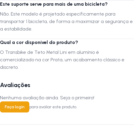
segurança e a estabilidade. 4. Qual a cor disponível do produto? R: O
Este suporte serve para mais de uma bicicleta?
Transbike de Teto Metal Lini em alumínio é comercializado na cor
Prata, um acabamento clássico e discreto. Siga-nos no Instagram:
Não. Este modelo é projetado especificamente para
@lojanapista Assista nosso canal no YouTube: Lojanapista
transportar 1 bicicleta, de forma a maximizar a segurança e
a estabilidade.
Qual a cor disponível do produto?
O Transbike de Teto Metal Lini em alumínio é
comercializado na cor Prata, um acabamento clássico e
discreto.
Avaliações
Nenhuma avaliação ainda. Seja o primeiro!
Faça login
para avaliar este produto.