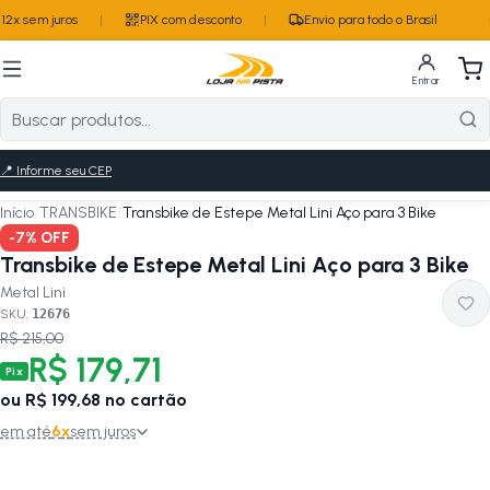
2x sem juros
|
PIX com desconto
|
Envio para todo o Brasil
Entrar
📍
Informe seu CEP
Início
/
TRANSBIKE
/
Transbike de Estepe Metal Lini Aço para 3 Bike
-
7
% OFF
Transbike de Estepe Metal Lini Aço para 3 Bike
Metal Lini
SKU:
12676
R$ 215,00
R$ 179,71
Pix
ou
R$ 199,68
no cartão
em até
6
x
sem juros