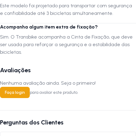
deve ser usada para reforçar a segurança e a estabilidade das
Este modelo foi projetado para transportar com segurança
bicicletas. Siga-nos no Instagram: @lojanapista Assista nosso canal
e confiabilidade até 3 bicicletas simultaneamente.
no YouTube: Lojanapista
Acompanha algum item extra de fixação?
Sim. O Transbike acompanha a Cinta de Fixação, que deve
ser usada para reforçar a segurança e a estabilidade das
bicicletas.
Avaliações
Nenhuma avaliação ainda. Seja o primeiro!
Faça login
para avaliar este produto.
Perguntas dos Clientes