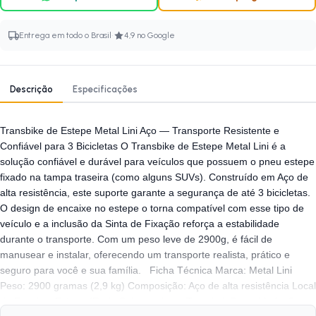
·
Entrega em todo o Brasil
4,9 no Google
Descrição
Especificações
Transbike de Estepe Metal Lini Aço — Transporte Resistente e
Confiável para 3 Bicicletas O Transbike de Estepe Metal Lini é a
solução confiável e durável para veículos que possuem o pneu estepe
fixado na tampa traseira (como alguns SUVs). Construído em Aço de
alta resistência, este suporte garante a segurança de até 3 bicicletas.
O design de encaixe no estepe o torna compatível com esse tipo de
veículo e a inclusão da Sinta de Fixação reforça a estabilidade
durante o transporte. Com um peso leve de 2900g, é fácil de
manusear e instalar, oferecendo um transporte realista, prático e
seguro para você e sua família. Ficha Técnica Marca: Metal Lini
Peso: 2900 gramas (2,9 kg) Composição: Aço de alta resistência Local
de Encaixe: Estepe (Roda Sobressalente Traseira) Capacidade: 3