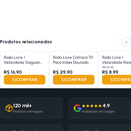
‹
›
Produtos relacionados
Roda Livre 1
Roda Livre Catraca 7V
Roda Livre 1
Velocidade Saiguan
Paco Index Dourado
Velocidade Rea
Esferado 24 Dentes
com Preto 13/28D
Dourado 16D
R$ 12,45
R$ 16,90
R$ 29,90
R$ 8,99
COMPRAR
COMPRAR
COMPR
120 mil+
4.9
Pedidos entregues
Avaliações no Google