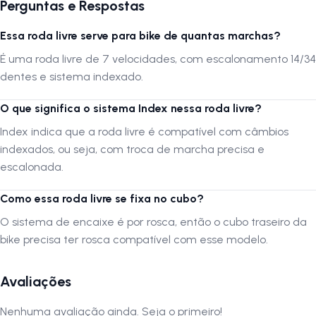
Perguntas e Respostas
validar a montagem em uma oficina especializada.
Essa roda livre serve para bike de quantas marchas?
A
LOJA NA PISTA
não se responsabiliza por montagem inadequada
ou transporte incorreto. Verifique sempre a compatibilidade antes da
É uma roda livre de 7 velocidades, com escalonamento 14/34
compra.
dentes e sistema indexado.
Siga-nos no Instagram:
@lojanapista
O que significa o sistema Index nessa roda livre?
Assista no YouTube:
LojanaPista
Index indica que a roda livre é compatível com câmbios
indexados, ou seja, com troca de marcha precisa e
escalonada.
Como essa roda livre se fixa no cubo?
O sistema de encaixe é por rosca, então o cubo traseiro da
bike precisa ter rosca compatível com esse modelo.
Avaliações
Nenhuma avaliação ainda. Seja o primeiro!