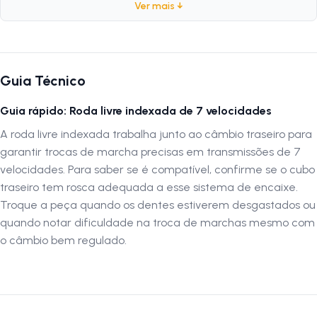
Ver mais ↓
Marca:
Inviktus
Modelo:
CL-U026
Velocidades:
7 Velocidades
Quantidade de Dentes:
14/34 Dentes
Guia Técnico
Peso:
520 gramas
Acabamento:
Marrom
Guia rápido: Roda livre indexada de 7 velocidades
Index:
Sim
A roda livre indexada trabalha junto ao câmbio traseiro para
garantir trocas de marcha precisas em transmissões de 7
Por que escolher a Roda Livre Inviktus 14/34 Dentes
velocidades. Para saber se é compatível, confirme se o cubo
A
Roda Livre 7 Velocidades Inviktus 14/34 Dentes Index
oferece
traseiro tem rosca adequada a esse sistema de encaixe.
trocas suaves e precisas, garantindo durabilidade e confiabilidade em
Troque a peça quando os dentes estiverem desgastados ou
bicicletas de 7 velocidades. Ideal para pedaladas urbanas, recreativas
quando notar dificuldade na troca de marchas mesmo com
ou diárias, combina desempenho e resistência com excelente
o câmbio bem regulado.
acabamento.
Autenticação de montagem correta
Para garantir o melhor desempenho e segurança, recomenda-se