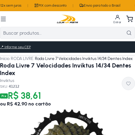
2x sem juros
|
PIX com desconto
|
Envio para todo o Brasil
Entrar
📍
Informe seu CEP
Início
/
RODA LIVRE
/
Roda Livre 7 Velocidades Inviktus 14/34 Dentes Index
Roda Livre 7 Velocidades Inviktus 14/34 Dentes
Index
Inviktus
SKU:
41212
R$ 38,61
Pix
ou
R$ 42,90
no cartão