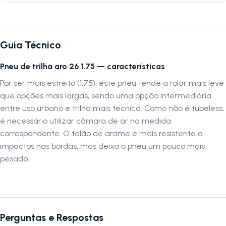
validada em uma oficina especializada. A LOJA NA PISTA não se
responsabiliza por montagens inadequadas ou transporte incorreto.
Verifique sempre as dimensões e compatibilidade antes da compra.
Siga-nos no Instagram: @lojanapista Assista no YouTube: LojanaPista
Guia Técnico
Pneu de trilha aro 26 1.75 — características
Por ser mais estreito (1.75), este pneu tende a rolar mais leve
que opções mais largas, sendo uma opção intermediária
entre uso urbano e trilha mais técnica. Como não é tubeless,
é necessário utilizar câmara de ar na medida
correspondente. O talão de arame é mais resistente a
impactos nas bordas, mas deixa o pneu um pouco mais
pesado.
Perguntas e Respostas