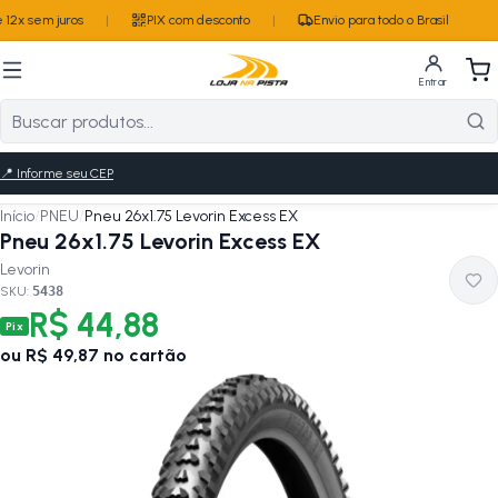
12x sem juros
|
PIX com desconto
|
Envio para todo o Brasil
Entrar
📍
Informe seu CEP
Início
/
PNEU
/
Pneu 26x1.75 Levorin Excess EX
Pneu 26x1.75 Levorin Excess EX
Levorin
SKU:
5438
R$ 44,88
Pix
ou
R$ 49,87
no cartão