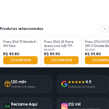
‹
›
Produtos relacionados
Pneu 20x1.75 Kenda K-
Pneu 29x2.25 Force
Pneu 27x1.1/4 D
154 Slick
Acess Line 1x33 TPI
SRI-11 Strada B
Michelin Talão Rigido
R$ 109,79
R$ 64,00
R$ 49,80
R$ 89,90
R$ 59,80
Preto
COMPRAR
COMPRAR
COMPR
120 mil+
4.9
Pedidos entregues
Avaliações no Google
Reclame Aqui
212 mil
RA