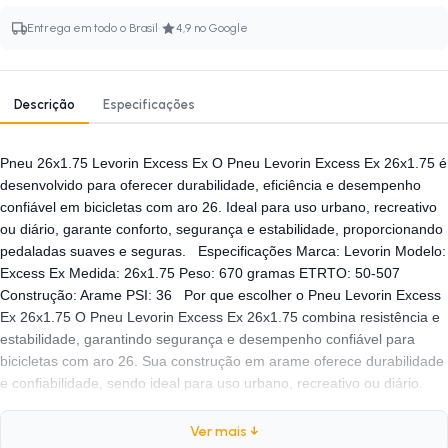
·
Entrega em todo o Brasil
4,9 no Google
Descrição
Especificações
Pneu 26x1.75 Levorin Excess Ex O Pneu Levorin Excess Ex 26x1.75 é
desenvolvido para oferecer durabilidade, eficiência e desempenho
confiável em bicicletas com aro 26. Ideal para uso urbano, recreativo
ou diário, garante conforto, segurança e estabilidade, proporcionando
pedaladas suaves e seguras. Especificações Marca: Levorin Modelo:
Excess Ex Medida: 26x1.75 Peso: 670 gramas ETRTO: 50-507
Construção: Arame PSI: 36 Por que escolher o Pneu Levorin Excess
Ex 26x1.75 O Pneu Levorin Excess Ex 26x1.75 combina resistência e
estabilidade, garantindo segurança e desempenho confiável para
bicicletas com aro 26. Sua construção em arame oferece durabilidade
e confiabilidade, sendo ideal para uso urbano, recreativo ou diário.
Autenticação de montagem correta Para garantir o melhor
desempenho e segurança, recomendamos que a montagem seja
Ver mais ↓