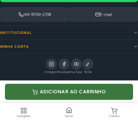
(44) 99769-2708
E-mail
INSTITUCIONAL
MINHA CONTA
Instagram
Facebook
YouTube
TikTok
elo
ADICIONAR AO CARRINHO
Pagamento processado por Mercado Pago
MSB VOLPATO COMERCIO DE PEÇAS · CNPJ: 08.964.836/0001-18
Av. Massuo Yoshiy, 4750 — Marialva, PR
Categorias
Home
Carrinho
©
2026
Loja na Pista