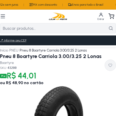
2x sem juros
|
PIX com desconto
|
Envio para todo o Brasil
Entrar
📍
Informe seu CEP
Início
/
PNEU
/
Pneu 8 Boartyre Carriola 3.00/3.25 2 Lonas
Pneu 8 Boartyre Carriola 3.00/3.25 2 Lonas
Boartyre
SKU:
43200
R$ 44,01
Pix
ou
R$ 48,90
no cartão