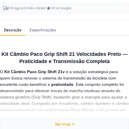
·
Entrega em todo o Brasil
4,9 no Google
Descrição
Especificações
Kit Câmbio Paco Grip Shift 21 Velocidades Preto —
Praticidade e Transmissão Completa
O
Kit Câmbio Paco Grip Shift 21v
é a solução estratégica para
quem busca renovar o sistema de transmissão da bicicleta com
excelente custo-benefício e
praticidade
. Este conjunto completo foi
desenvolvido para oferecer trocas de marcha intuitivas através do
sistema giratório (Grip Shift), bastando girar a manopla para ajustar a
velocidade ideal. Composto por trocadores, câmbio dianteiro e câmbio
traseiro compatível com engrenagens Mega Range, o kit garante um
funcionamento perfeitamente sintonizado. Fabricado com uma mistura
robusta
de alumínio, aço e PVC, ele oferece a
durabilidade
Ver mais ↓
necessária para os trajetos diários e passeios de lazer com total