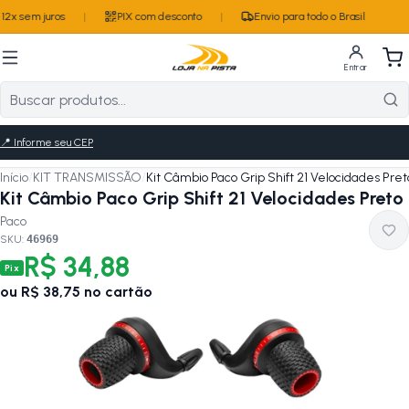
2x sem juros
|
PIX com desconto
|
Envio para todo o Brasil
Entrar
📍
Informe seu CEP
Início
/
KIT TRANSMISSÃO
/
Kit Câmbio Paco Grip Shift 21 Velocidades Pret
Kit Câmbio Paco Grip Shift 21 Velocidades Preto
Paco
SKU:
46969
R$ 34,88
Pix
ou
R$ 38,75
no cartão