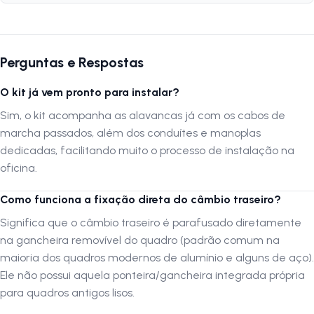
segurança
e eficiência.
Perguntas e Respostas
Ficha Técnica
Marca:
Paco
O kit já vem pronto para instalar?
Modelo:
Grip Shift 21 Velocidades
Sim, o kit acompanha as alavancas já com os cabos de
Alavanca:
Sistema Hand Shift / Grip Shift (Giratório) de 3x7v
marcha passados, além dos conduítes e manoplas
Câmbio Dianteiro:
Padrão Top Pull (Puxa por cima), abraçadeira
dedicadas, facilitando muito o processo de instalação na
31.8mm, para coroas de até 42 dentes
oficina.
Câmbio Traseiro:
7 Velocidades, capacidade de até 43 dentes
(Compatível com Mega Range)
Como funciona a fixação direta do câmbio traseiro?
Tipo de Fixação Traseira:
Direta no quadro (Sem gancheira
Significa que o câmbio traseiro é parafusado diretamente
integrada no câmbio)
na gancheira removível do quadro (padrão comum na
Composição:
Alumínio, Aço, Resina e PVC
maioria dos quadros modernos de alumínio e alguns de aço).
Conteúdo do Kit:
1 par de alavancas giratórias, 1 par de manoplas,
Ele não possui aquela ponteira/gancheira integrada própria
cabos e conduítes, 1 câmbio dianteiro e 1 câmbio traseiro
para quadros antigos lisos.