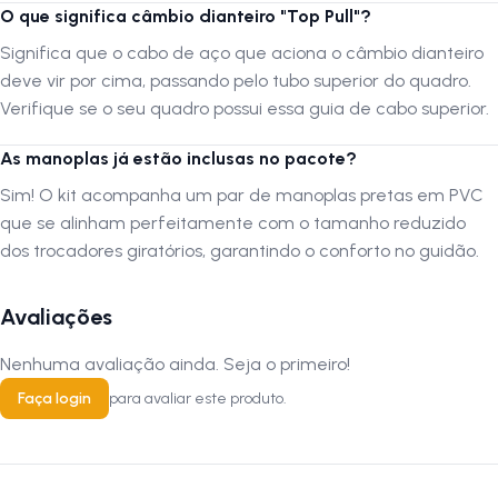
Por que comprar este produto?
O que significa câmbio dianteiro "Top Pull"?
Significa que o cabo de aço que aciona o câmbio dianteiro
O kit Paco destaca-se por ser um pacote de transmissão "tudo em
um", o que garante a
precisão
e a perfeita compatibilidade entre os
deve vir por cima, passando pelo tubo superior do quadro.
componentes, evitando problemas de regulagem. O sistema de troca
Verifique se o seu quadro possui essa guia de cabo superior.
giratória é extremamente fácil de usar, sendo
ideal
para ciclistas
iniciantes ou para quem prefere manter as mãos firmes no guidão
As manoplas já estão inclusas no pacote?
enquanto muda de marcha. Além disso, o câmbio traseiro aceita
Sim! O kit acompanha um par de manoplas pretas em PVC
catracas do tipo Mega Range (com a última marcha maior), o que
que se alinham perfeitamente com o tamanho reduzido
proporciona leveza extra para encarar subidas íngremes. É a escolha
perfeita
para reparos, upgrades econômicos ou montagens urbanas,
dos trocadores giratórios, garantindo o conforto no guidão.
garantindo um funcionamento
confiável
de nível
profissional
.
Avaliações
FAQ — Perguntas frequentes
Nenhuma avaliação ainda. Seja o primeiro!
1. O kit já vem pronto para instalar?
Faça login
para avaliar este produto.
R:
Sim, o kit acompanha as alavancas já com os cabos de marcha
passados, além dos conduítes e manoplas dedicadas, facilitando
muito o processo de instalação na oficina.