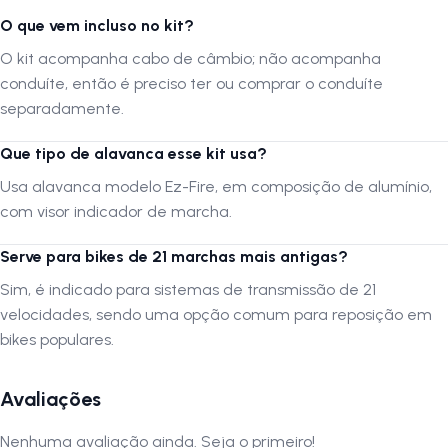
Marca:
Yamada
O que vem incluso no kit?
Peso:
280 gramas
Composição:
Alumínio
O kit acompanha cabo de câmbio; não acompanha
Velocidades:
7 Velocidades
conduíte, então é preciso ter ou comprar o conduíte
Fixação:
Parafuso
separadamente.
Que tipo de alavanca esse kit usa?
Por que usar o Kit Câmbio Yamada?
Este kit é a escolha perfeita para quem busca um conjunto de
Usa alavanca modelo Ez-Fire, em composição de alumínio,
qualidade com preço acessível. A alavanca Ez-Fire garante trocas
com visor indicador de marcha.
rápidas e intuitivas, enquanto os câmbios dianteiro e traseiro
oferecem confiabilidade no uso diário. Comprar o kit completo
Serve para bikes de 21 marchas mais antigas?
representa economia em relação à compra das peças separadas,
Sim, é indicado para sistemas de transmissão de 21
além de proporcionar um upgrade eficiente na transmissão de 21
velocidades, sendo uma opção comum para reposição em
marchas.
bikes populares.
Siga-nos no instagram:
@lojanapista
Assista nosso canal no Youtube:
Lojanapista
Avaliações
Nenhuma avaliação ainda. Seja o primeiro!