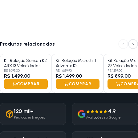
‹
›
Produtos relacionados
Kit Relação Sensah K2
Kit Relação Microshift
Kit Relação Micr
ARX 13 Velocidades
Adventx 10
27 Velocidades
Velocidades
R$ 1.699,00
R$ 1.659,90
R$ 1.199,00
R$ 1.499,00
R$ 1.499,00
R$ 899,00
COMPRAR
COMPRAR
COMPR
120 mil+
4.9
Pedidos entregues
Avaliações no Google