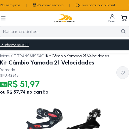
2x sem juros
|
PIX com desconto
|
Envio para todo o Brasil
Entrar
📍
Informe seu CEP
Início
/
KIT TRANSMISSÃO
/
Kit Câmbio Yamada 21 Velocidades
Kit Câmbio Yamada 21 Velocidades
Yamada
SKU:
42845
R$ 51,97
Pix
ou
R$ 57,74
no cartão