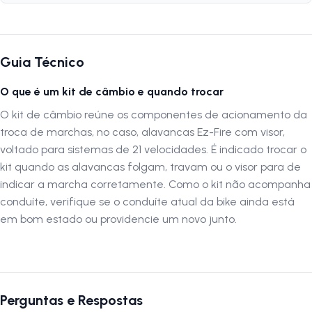
Tipo:
Ez-Fire
Peso:
353 gramas
Marchas:
21 Marchas
Acompanha Cabo:
Sim
Guia Técnico
Composição:
Alumínio
Visor:
Sim
O que é um kit de câmbio e quando trocar
O kit de câmbio reúne os componentes de acionamento da
Especificações Câmbio Dianteiro:
troca de marchas, no caso, alavancas Ez-Fire com visor,
voltado para sistemas de 21 velocidades. É indicado trocar o
Marca:
Yamada
kit quando as alavancas folgam, travam ou o visor para de
Peso:
140 gramas
indicar a marcha corretamente. Como o kit não acompanha
Diâmetro da Abraçadeira:
31,8mm
Posição da Abraçadeira:
conduíte, verifique se o conduíte atual da bike ainda está
Top Swing
Cabo:
Top Pull
em bom estado ou providencie um novo junto.
Compatibilidade de Pedivela:
Triplo
Marchas:
21 Marchas
Especificações Câmbio Traseiro:
Perguntas e Respostas