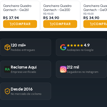
Gancheira Quadro
Gancheira Quadro
Gancheira Qua
Gantech - Ge261
Gantech - Ge200
Gantech - Ge0
R$ 45,00
R$ 45,00
R$ 37,94
R$ 34,90
R$ 34,90
COMPRAR
COMPRAR
COMPR
120 mil+
4.9
Pedidos entregues
Avaliações no Google
Reclame Aqui
212 mil
RA
Empresa verificada
Seguidores no Instagram
Desde 2016
No mercado de ciclismo