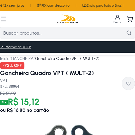
 12x sem juros
|
PIX com desconto
|
Envio para todo o Brasil
Entrar
📍
Informe seu CEP
Início
/
GANCHEIRA
/
Gancheira Quadro VPT ( MULT-2)
-
72
% OFF
Gancheira Quadro VPT ( MULT-2)
VPT
SKU:
38964
R$ 59,90
R$ 15,12
Pix
ou
R$ 16,80
no cartão