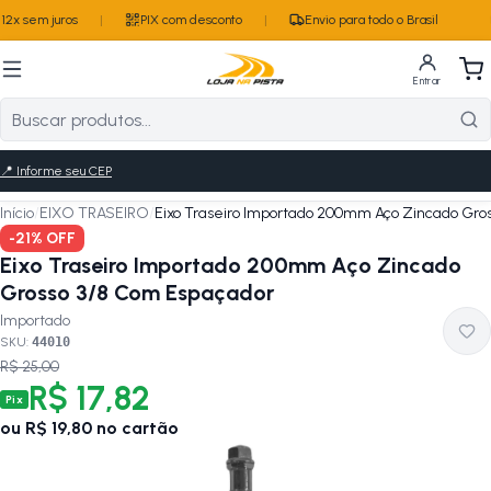
2x sem juros
|
PIX com desconto
|
Envio para todo o Brasil
Entrar
📍
Informe seu CEP
Início
/
EIXO TRASEIRO
/
Eixo Traseiro Importado 200mm Aço Zincado Gro
-
21
% OFF
Eixo Traseiro Importado 200mm Aço Zincado
Grosso 3/8 Com Espaçador
Importado
SKU:
44010
R$ 25,00
R$ 17,82
Pix
ou
R$ 19,80
no cartão