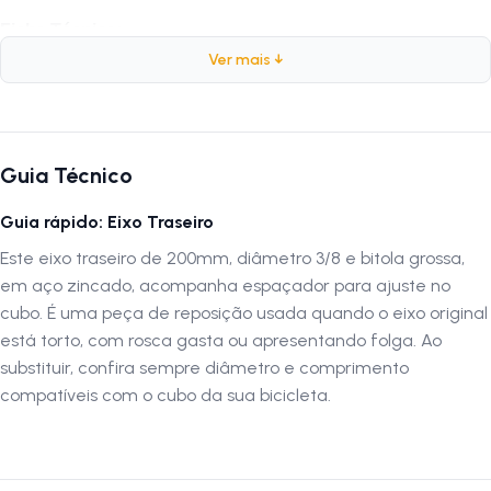
Ficha Técnica:
Ver mais ↓
Marca:
Importado
Peso:
162 gramas
Comprimento:
200mm
Diâmetro:
3/8 (Grosso)
Guia Técnico
Composição:
Aço
Acabamento:
Zincado
Guia rápido: Eixo Traseiro
Este eixo traseiro de 200mm, diâmetro 3/8 e bitola grossa,
Por que comprar este produto?
em aço zincado, acompanha espaçador para ajuste no
O Eixo Traseiro Importado 200mm Aço Zincado Grosso 3/8 Com
cubo. É uma peça de reposição usada quando o eixo original
Espaçador proporciona maior resistência e estabilidade para sua
está torto, com rosca gasta ou apresentando folga. Ao
bicicleta. Com acabamento zincado e componentes de alta qualidade,
substituir, confira sempre diâmetro e comprimento
garante durabilidade, segurança e desempenho confiável em todas as
compatíveis com o cubo da sua bicicleta.
suas pedaladas.
Autenticação de Montagem Correta