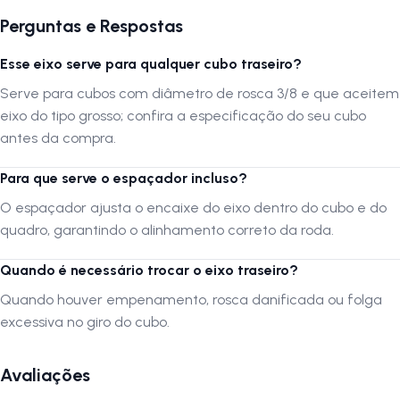
A montagem deste eixo deve ser realizada por profissionais
Perguntas e Respostas
especializados para garantir sua correta instalação e o melhor
desempenho possível, garantindo segurança e estabilidade durante
Esse eixo serve para qualquer cubo traseiro?
as pedaladas.
Serve para cubos com diâmetro de rosca 3/8 e que aceitem
A LOJA NA PISTA não se responsabiliza por montagens ou instalações
eixo do tipo grosso; confira a especificação do seu cubo
não realizadas por profissionais qualificados. Verifique as dimensões e
antes da compra.
compatibilidade do produto antes da compra.
Para que serve o espaçador incluso?
O espaçador ajusta o encaixe do eixo dentro do cubo e do
Siga-nos no Instagram:
@lojanapista
Assista nosso canal no YouTube:
Lojanapista
quadro, garantindo o alinhamento correto da roda.
Quando é necessário trocar o eixo traseiro?
Quando houver empenamento, rosca danificada ou folga
excessiva no giro do cubo.
Avaliações