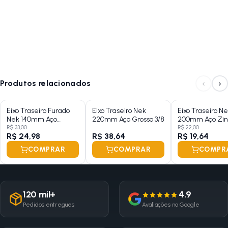
‹
›
Produtos relacionados
Eixo Traseiro Furado
Eixo Traseiro Nek
Eixo Traseiro N
Nek 140mm Aço
220mm Aço Grosso 3/8
200mm Aço Zin
Zincado Grosso 3/8
Grosso 3/8 Com
R$ 33,00
R$ 22,00
R$ 24,98
R$ 38,64
R$ 19,64
Batente
COMPRAR
COMPRAR
COMPR
120 mil+
4.9
Pedidos entregues
Avaliações no Google