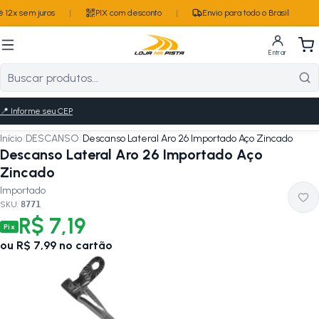
 12x sem juros
|
PIX com desconto
|
Envio para todo o Brasil
Entrar
📍
Informe seu CEP
Início
/
DESCANSO
/
Descanso Lateral Aro 26 Importado Aço Zincado
Descanso Lateral Aro 26 Importado Aço
Zincado
Importado
SKU:
8771
R$ 7,19
Pix
ou
R$ 7,99
no cartão