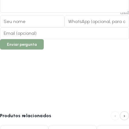
2. O material enferruja?
0
/
300
R: O acabamento Zincado oferece uma camada de proteção que
aumenta muito a resistência à corrosão, tornando o produto mais
durável que o aço comum.
3. Onde ele é instalado?
Enviar pergunta
R: Este é um descanso de encaixe Lateral, geralmente fixado no eixo
traseiro da bicicleta.
4. O produto é pesado?
R: Não. Pesando apenas 147 gramas, ele é considerado um
acessório leve que não adiciona carga significativa à sua bicicleta.
Siga-nos no Instagram:
@lojanapista
Assista nosso canal no YouTube:
Lojanapista
‹
›
Produtos relacionados