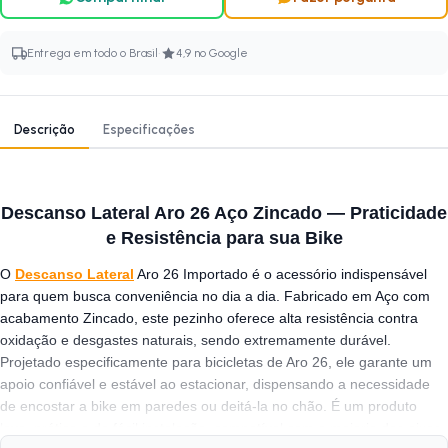
·
Entrega em todo o Brasil
4,9 no Google
Descrição
Especificações
Descanso Lateral Aro 26 Aço Zincado — Praticidade
e Resistência para sua Bike
O
Descanso Lateral
Aro 26 Importado é o acessório indispensável
para quem busca conveniência no dia a dia. Fabricado em Aço com
acabamento Zincado, este pezinho oferece alta resistência contra
oxidação e desgastes naturais, sendo extremamente durável.
Projetado especificamente para bicicletas de Aro 26, ele garante um
apoio confiável e estável ao estacionar, dispensando a necessidade
de encostar a bike em paredes ou deitá-la no chão. É um produto
leve, prático e de fácil instalação, compatível com a maioria dos eixos