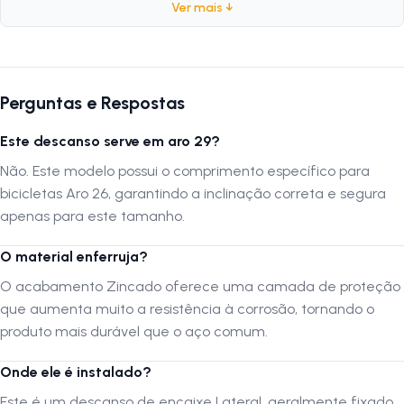
traseiros.
Ver mais ↓
Ficha Técnica
Marca:
Importado
Perguntas e Respostas
Compatibilidade:
Aro 26
Este descanso serve em aro 29?
Material:
Aço
Acabamento:
Zincado
Não. Este modelo possui o comprimento específico para
Peso:
147 gramas
bicicletas Aro 26, garantindo a inclinação correta e segura
Tipo de Encaixe:
Lateral (Eixo Traseiro)
apenas para este tamanho.
O material enferruja?
Por que comprar este produto?
O acabamento Zincado oferece uma camada de proteção
Este Descanso Lateral é uma solução realista e econômica para
que aumenta muito a resistência à corrosão, tornando o
proteger sua bicicleta. A construção em Aço Zincado assegura que o
produto mais durável que o aço comum.
produto seja durável e suporte as condições climáticas sem enferrujar
rapidamente. Com apenas 147g, ele é muito leve e não interfere no
Onde ele é instalado?
desempenho da pedalada. O encaixe lateral é compatível e
Este é um descanso de encaixe Lateral, geralmente fixado
proporciona a estabilidade necessária para manter sua bike aro 26