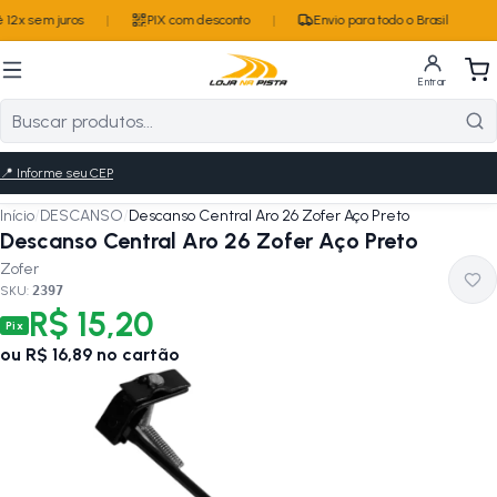
12x sem juros
|
PIX com desconto
|
Envio para todo o Brasil
Entrar
📍
Informe seu CEP
Início
/
DESCANSO
/
Descanso Central Aro 26 Zofer Aço Preto
Descanso Central Aro 26 Zofer Aço Preto
Zofer
SKU:
2397
R$ 15,20
Pix
ou
R$ 16,89
no cartão