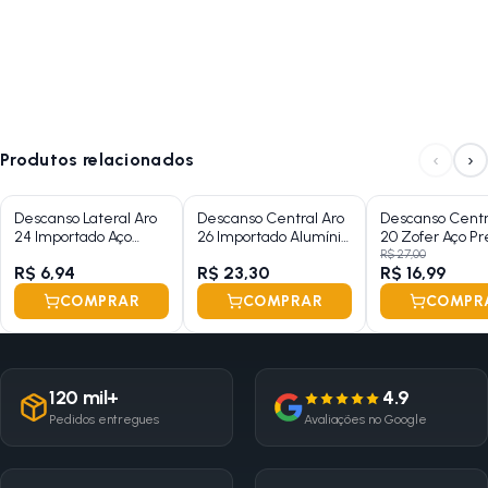
‹
›
Produtos relacionados
Descanso Lateral Aro
Descanso Central Aro
Descanso Centr
24 Importado Aço
26 Importado Alumínio
20 Zofer Aço Pr
Zincado
Preto Com
R$ 27,00
R$ 6,94
R$ 23,30
R$ 16,99
Regulagem
COMPRAR
COMPRAR
COMPR
120 mil+
4.9
Pedidos entregues
Avaliações no Google