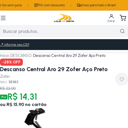
12x sem juros
|
PIX com desconto
|
Envio para todo o Brasil
Entrar
📍
Informe seu CEP
Início
/
DESCANSO
/
Descanso Central Aro 29 Zofer Aço Preto
-
28
% OFF
Descanso Central Aro 29 Zofer Aço Preto
Zofer
SKU:
38363
R$ 22,00
R$ 14,31
Pix
ou
R$ 15,90
no cartão