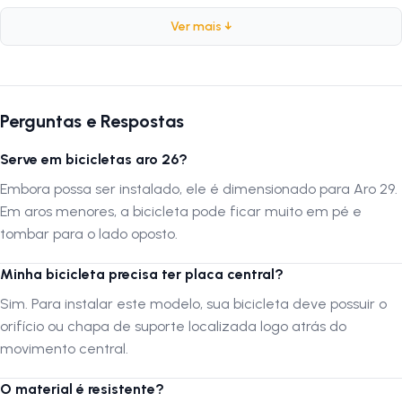
Ver mais ↓
Ficha Técnica
Marca:
Zofer
Compatibilidade:
Aro 29
Perguntas e Respostas
Material:
Aço
Cor:
Preto
Serve em bicicletas aro 26?
Peso:
365 gramas
Embora possa ser instalado, ele é dimensionado para Aro 29.
Tipo de Encaixe:
Central
Em aros menores, a bicicleta pode ficar muito em pé e
tombar para o lado oposto.
Por que comprar este produto?
Minha bicicleta precisa ter placa central?
O Descanso Central Zofer é indispensável para donos de bicicletas
Aro 29 que buscam uma opção realista e segura de estacionamento.
Sim. Para instalar este modelo, sua bicicleta deve possuir o
Sua construção em aço e o peso de 365g conferem a solidez
orifício ou chapa de suporte localizada logo atrás do
necessária para manter bicicletas maiores estáveis, algo que modelos
movimento central.
mais frágeis não conseguem oferecer. O encaixe central distribui
melhor o peso da bicicleta, evitando sobrecarga no quadro. Além
O material é resistente?
disso, o acabamento preto é discreto e durável, mantendo a estética