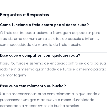
Autenticação de Montagem Correta
Perguntas e Respostas
Se optar por montar o produto por conta própria ou através de um
Como funciona o freio contra pedal desse cubo?
serviço não especializado, é crucial que a montagem seja verificada
por uma oficina especializada para confirmar que foi realizada
O freio contra pedal aciona a frenagem ao pedalar para
adequadamente.
trás, sistema comum em bicicletas de passeio e infantis,
sem necessidade de manete de freio traseiro.
A LOJA NA PISTA não se responsabiliza por montagens, instalações,
subir escadas ou transporte por guinchos para apartamentos.
Esse cubo é compatível com qualquer roda?
Verifique as dimensões do produto e certifique-se que o mesmo passa
Possui 36 furos e sistema de encaixe; confira se o aro da sua
por portas, corredores e elevadores. Verifique limitações do produto
roda tem a mesma quantidade de furos e o mesmo padrão
com o fabricante, se seus componentes e funcionalidades atendem a
sua necessidade.
de montagem.
Esse cubo tem rolamento ou bucha?
Siga-nos no Instagram:
@lojanapista
Utiliza mecanismo interno com rolamento, o que tende a
Assista nosso canal no YouTube:
Lojanapista
proporcionar um giro mais suave e maior durabilidade
comparado a mecanismos de bucha simples.