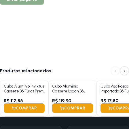
‹
›
Produtos relacionados
Cubo Alumínio Inviktus
Cubo Alumínio
Cubo Aço Rosca
Cassete 36 Furos Preto
Cassete Logan 36
Importado 36 Fu
Esferado
Furos Com Esfera e
Com Esfera e Po
R$ 112,86
R$ 119,90
R$ 17,80
Blocagem
Preto )
COMPRAR
COMPRAR
COMPR