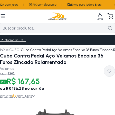
2x sem juros
|
PIX com desconto
|
Envio para todo o Brasil
Entrar
📍
Informe seu CEP
Início
/
CUBO
/
Cubo Contra Pedal Aço Velamos Encaixe 36 Furos Zincado
Cubo Contra Pedal Aço Velamos Encaixe 36
Furos Zincado Rolamentado
Velamos
SKU:
2261
R$ 167,65
Pix
ou
R$ 186,28
no cartão
em até
6
x
sem juros