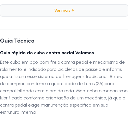
Ficha Técnica:
Ver mais ↓
Marca:
Velamos
Modelo:
Contra Pedal
Peso Aproximado:
825 gramas
Guia Técnico
Sistema:
Encaixe
Composição:
Aço
Guia rápido do cubo contra pedal Velamos
Furação:
36 furos
Este cubo em aço, com freio contra pedal e mecanismo de
Tipo de Rolamento:
Rolamento
rolamento, é indicado para bicicletas de passeio e infantis
Acompanha:
Somente cubo traseiro
que utilizam esse sistema de frenagem tradicional. Antes
de comprar, confirme a quantidade de furos (36) para
Por que comprar este produto?
compatibilidade com o aro da roda. Mantenha o mecanismo
O Cubo Velamos Contra Pedal é ideal para quem busca segurança,
lubrificado conforme orientação de um mecânico, já que o
robustez e praticidade. Seu sistema de encaixe garante confiabilidade,
contra pedal exige manutenção específica em sua
enquanto o corpo em aço proporciona maior durabilidade. Com 36
estrutura interna.
furos, facilita a montagem e oferece excelente desempenho em
bicicletas urbanas ou de passeio, sendo uma escolha acessível e
eficiente.