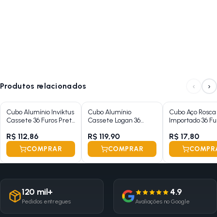
‹
›
Produtos relacionados
Cubo Alumínio Inviktus
Cubo Alumínio
Cubo Aço Rosca
Cassete 36 Furos Preto
Cassete Logan 36
Importado 36 Fu
Esferado
Furos Com Esfera e
Com Esfera e Po
R$ 112,86
R$ 119,90
R$ 17,80
Blocagem
Preto )
COMPRAR
COMPRAR
COMPR
120 mil+
4.9
Pedidos entregues
Avaliações no Google