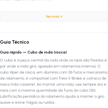
Ficha Técnica:
Ver mais ↓
Marca:
Viper
Peso:
535 gramas
Composição:
Alumínio
Guia Técnico
Sistema:
Rosca
Compatibilidade:
8 velocidades
Guia rápido — Cubo de roda (rosca)
Furos:
36
O cubo é a peça central da roda onde os raios são fixados e
Freio:
V-Brake
por onde a roda gira, apoiada em rolamentos internos. O
Rolamento:
Com Rolamento
cubo Viper de rosca, em alumínio com 36 furos e mecanismo
Acompanha:
Cubo dianteiro, traseiro e espaçador
de rolamento, é compatível com freio V-Brake e catraca de
rosca (não cassete). Ao montar uma roda, use sempre aro e
Por que comprar este produto?
raios com a mesma quantidade de furos do cubo (36).
O Cubo Viper é a escolha certa para quem busca qualidade e
Lubrificação periódica do rolamento ajuda a manter o giro
durabilidade em suas pedaladas. Seu rolamento garante melhor
suave e evitar folgas ou ruídos.
desempenho, enquanto o corpo em alumínio proporciona leveza e