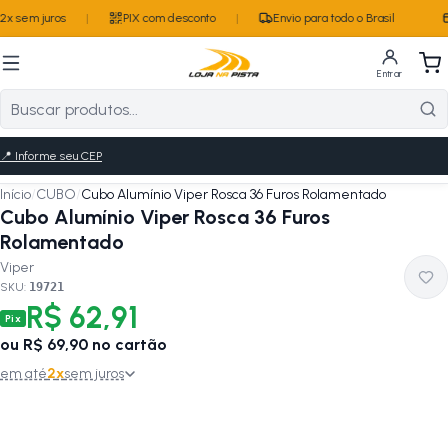
2x sem juros
|
PIX com desconto
|
Envio para todo o Brasil
Entrar
📍
Informe seu CEP
Início
/
CUBO
/
Cubo Alumínio Viper Rosca 36 Furos Rolamentado
Cubo Alumínio Viper Rosca 36 Furos
Rolamentado
Viper
SKU:
19721
R$ 62,91
Pix
ou
R$ 69,90
no cartão
em até
2
x
sem juros