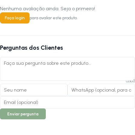
Nenhuma avaliação ainda. Seja o primeiro!
Siga-nos no Instagram:
@lojanapista
Assista nosso canal no YouTube:
Lojanapista
Faça login
para avaliar este produto.
Perguntas dos Clientes
0
/
300
Enviar pergunta