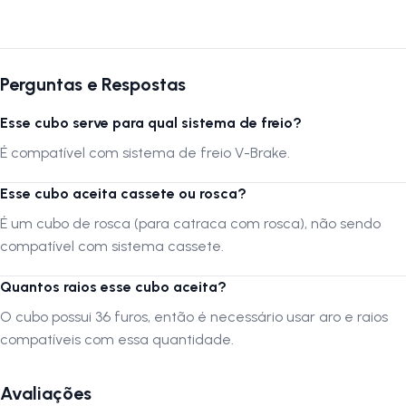
resistência. Compatível com 8 velocidades e freio V-Brake, oferece
praticidade na instalação e manutenção. Com espaçador e blocagem
inclusos, é um kit completo que agrega valor e performance para sua
bicicleta.
Perguntas e Respostas
Esse cubo serve para qual sistema de freio?
Autenticação de Montagem Correta
É compatível com sistema de freio V-Brake.
Se optar por montar o produto por conta própria ou através de um
serviço não especializado, é crucial que a montagem seja verificada
Esse cubo aceita cassete ou rosca?
por uma oficina especializada para confirmar que foi realizada
É um cubo de rosca (para catraca com rosca), não sendo
adequadamente.
compatível com sistema cassete.
A LOJA NA PISTA não se responsabiliza por montagens, instalações,
Quantos raios esse cubo aceita?
subir escadas ou transporte por guinchos para apartamentos.
O cubo possui 36 furos, então é necessário usar aro e raios
Verifique as dimensões do produto e certifique-se que o mesmo passa
por portas, corredores e elevadores. Verifique limitações do produto
compatíveis com essa quantidade.
com o fabricante, se seus componentes e funcionalidades atendem a
sua necessidade.
Avaliações