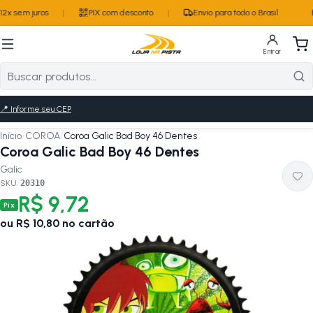
2x sem juros
|
PIX com desconto
|
Envio para todo o Brasil
Entrar
📍
Informe seu CEP
Início
/
COROA
/
Coroa Galic Bad Boy 46 Dentes
Coroa Galic Bad Boy 46 Dentes
Galic
SKU:
20310
R$ 9,72
Pix
ou
R$ 10,80
no cartão