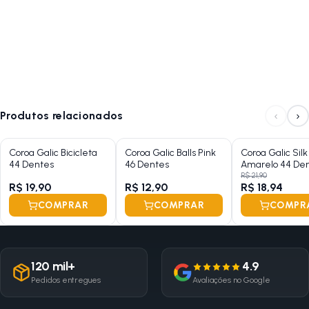
‹
›
Produtos relacionados
Coroa Galic Bicicleta
Coroa Galic Balls Pink
Coroa Galic Silk
44 Dentes
46 Dentes
Amarelo 44 De
R$ 21,90
R$ 19,90
R$ 12,90
R$ 18,94
COMPRAR
COMPRAR
COMPR
120 mil+
4.9
Pedidos entregues
Avaliações no Google