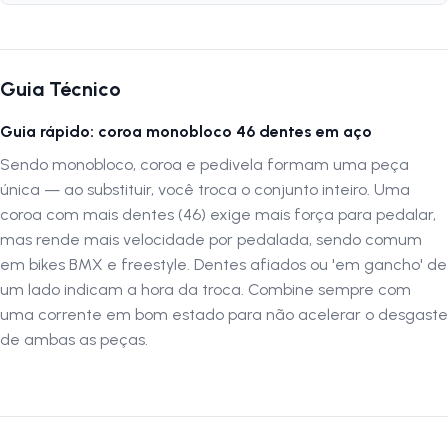
Quantidade de Dentes:
46 dentes
Material:
Aço
Tamanho:
190mm (externo)
Guia Técnico
Aplicação:
Pedivela monobloco
Guia rápido: coroa monobloco 46 dentes em aço
Siga-nos no Instagram:
@lojanapista
Sendo monobloco, coroa e pedivela formam uma peça
Assista nosso canal no Youtube:
Lojanapista
única — ao substituir, você troca o conjunto inteiro. Uma
coroa com mais dentes (46) exige mais força para pedalar,
mas rende mais velocidade por pedalada, sendo comum
em bikes BMX e freestyle. Dentes afiados ou 'em gancho' de
um lado indicam a hora da troca. Combine sempre com
uma corrente em bom estado para não acelerar o desgaste
de ambas as peças.