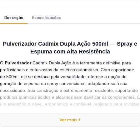
Descrição
Especificações
Pulverizador Cadmix Dupla Ação 500ml — Spray e
Espuma com Alta Resistência
O
Pulverizador
Cadmix Dupla Ação é a ferramenta definitiva para
profissionais e entusiastas da estética automotiva. Com capacidade
de 500ml, ele se destaca pela versatilidade: oferece a opção de
geração de espuma ou spray convencional, adaptando-se à sua
necessidade. Sua construção é extremamente resistente, suportando
produtos químicos ácidos e alcalinos sem danificar os componentes. É
um acessório durável, ergonômico e confiável, projetado para otimizar
a diluição e aplicação de produtos.
Ver mais ↓
Ficha Técnica