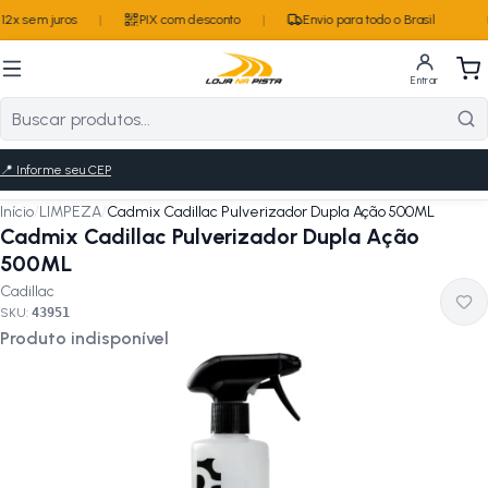
2x sem juros
|
PIX com desconto
|
Envio para todo o Brasil
Entrar
📍
Informe seu CEP
Início
/
LIMPEZA
/
Cadmix Cadillac Pulverizador Dupla Ação 500ML
Cadmix Cadillac Pulverizador Dupla Ação
500ML
Cadillac
SKU:
43951
Produto indisponível