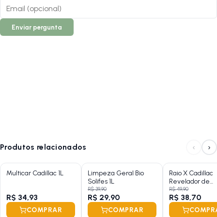
Siga-nos no Instagram:
@lojanapista
Enviar pergunta
Assista nosso canal no YouTube:
Lojanapista
‹
›
Produtos relacionados
Multicar Cadillac 1L
Limpeza Geral Bio
Raio X Cadillac
Solifes 1L
Revelador de
Hologramas 65
R$ 39,90
R$ 49,90
R$ 34,93
R$ 29,90
R$ 38,70
COMPRAR
COMPRAR
COMPR