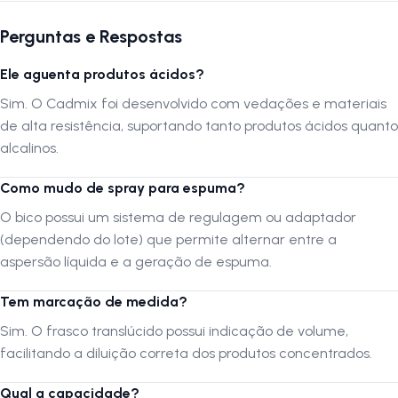
Marca:
Cadmix
Modelo:
Dupla Ação
Perguntas e Respostas
Capacidade:
500ml
Ele aguenta produtos ácidos?
Resistência Química:
Alta (Ácidos e Alcalinos)
Modos de Aplicação:
Spray (Névoa) e Espuma
Sim. O Cadmix foi desenvolvido com vedações e materiais
Funcionalidade:
Escala de diluição e campo para identificação
de alta resistência, suportando tanto produtos ácidos quanto
Material:
alcalinos.
Plástico de Engenharia (HDPE)
Como mudo de spray para espuma?
Por que comprar este produto?
O bico possui um sistema de regulagem ou adaptador
O Pulverizador Cadmix é uma escolha realista para quem quer
(dependendo do lote) que permite alternar entre a
profissionalizar a lavagem. A capacidade de resistir a químicos
aspersão líquida e a geração de espuma.
agressivos (como limpa baús ou desengraxantes fortes) o torna muito
mais durável que borrifadores comuns de mercado. A opção de gerar
Tem marcação de medida?
espuma ajuda na limpeza de estofados e rodas, economizando
Sim. O frasco translúcido possui indicação de volume,
produto. Além disso, o espaço reservado para escrever o nome do
facilitando a diluição correta dos produtos concentrados.
produto no frasco ajuda na organização da sua bancada, evitando
misturas perigosas. É eficiência e segurança em um só produto.
Qual a capacidade?