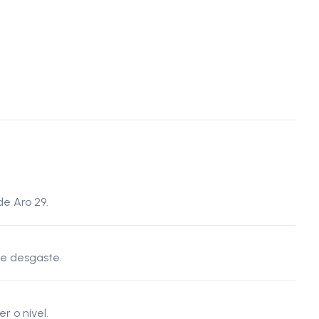
de Aro 29.
 e desgaste.
r o nível.