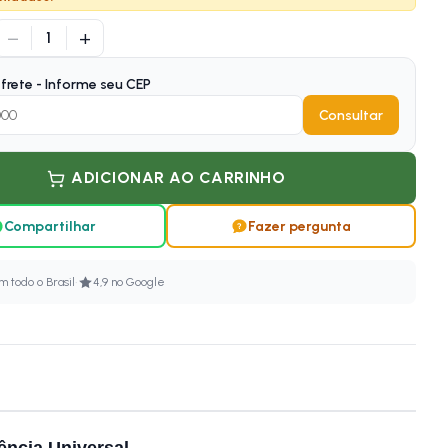
−
+
1
frete - Informe seu CEP
Consultar
ADICIONAR AO CARRINHO
Compartilhar
Fazer pergunta
·
 todo o Brasil
4,9 no Google