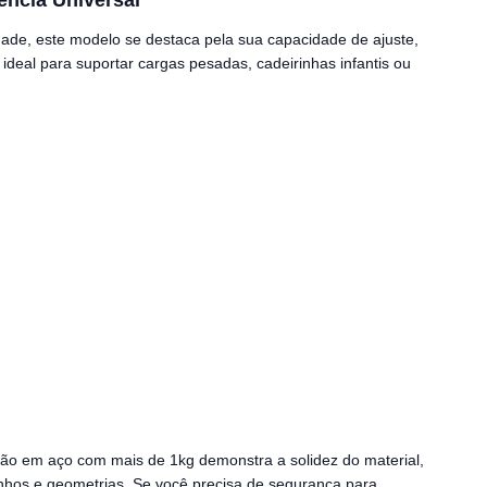
ência Universal
idade, este modelo se destaca pela sua capacidade de ajuste,
, ideal para suportar cargas pesadas, cadeirinhas infantis ou
ão em aço com mais de 1kg demonstra a solidez do material,
anhos e geometrias. Se você precisa de segurança para