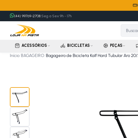
(44) 99769-2708
|
Seg a Sex 9h - 17h
ACESSÓRIOS
BICICLETAS
PEÇAS
Início
/
BAGAGEIRO
/
Bagageiro de Bicicleta Kalf Hard Tubular Aro 20/