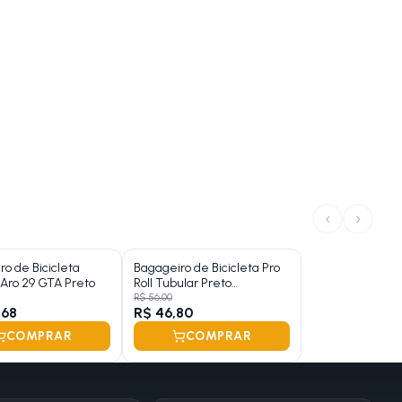
‹
›
o de Bicicleta
Bagageiro de Bicicleta Pro
 Aro 29 GTA Preto
Roll Tubular Preto
Articulado
R$ 56,00
,68
R$ 46,80
COMPRAR
COMPRAR