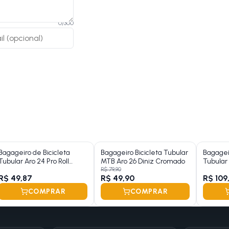
0
/
300
Bagageiro de Bicicleta
Bagageiro Bicicleta Tubular
Bagageir
Tubular Aro 24 Pro Roll
MTB Aro 26 Diniz Cromado
Tubular
Preto
R$ 79,90
R$ 49,87
R$ 49,90
R$ 109
COMPRAR
COMPRAR