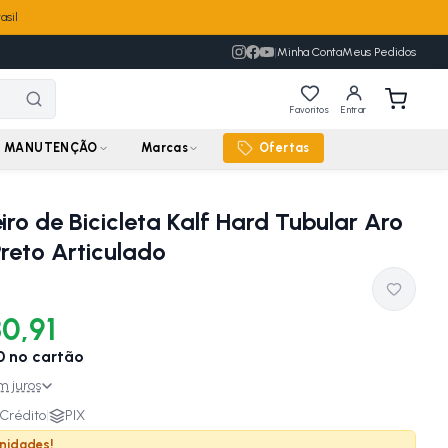
asil
|
Minha Conta
Meus Pedidos
Favoritos
Entrar
MANUTENÇÃO
Marcas
Ofertas
ro de Bicicleta Kalf Hard Tubular Aro
reto Articulado
0,91
0
no cartão
m juros
Crédito
|
PIX
unidades!