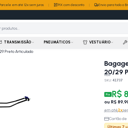
Parcele em até 12x sem juros
|
PIX com desconto
|
Envio para todo o Br
TRANSMISSÃO
PNEUMÁTICOS
VESTUÁRIO
29 Preto Articulado
Bagagei
20/29 P
Kalf
SKU:
41737
R$ 8
Pix
ou
R$ 89,9
em até
2
x
se
Cartão de 
Últimas 7 