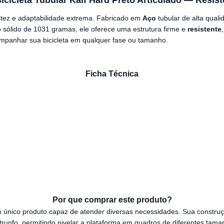
icicleta Tubular Kalf Hard Preto Articulado — Resist
stez e adaptabilidade extrema. Fabricado em
Aço
tubular de alta qual
sólido de 1031 gramas, ele oferece uma estrutura firme e
resistente
ompanhar sua bicicleta em qualquer fase ou tamanho.
Ficha Técnica
Por que comprar este produto?
 único produto capaz de atender diversas necessidades. Sua construç
trunfo, permitindo nivelar a plataforma em quadros de diferentes tam