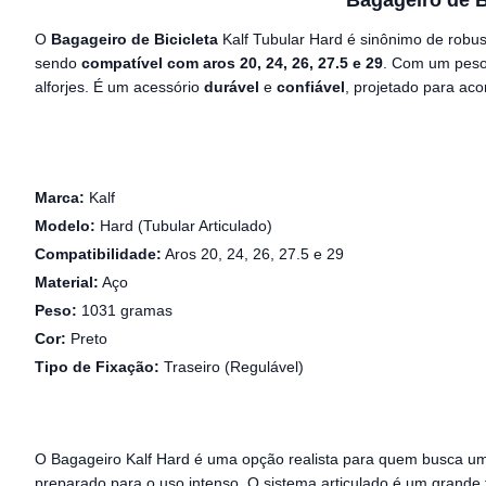
Bagageiro de B
O
Bagageiro de Bicicleta
Kalf Tubular Hard é sinônimo de robu
sendo
compatível com aros 20, 24, 26, 27.5 e 29
. Com um peso 
alforjes. É um acessório
durável
e
confiável
, projetado para ac
Marca:
Kalf
Modelo:
Hard (Tubular Articulado)
Compatibilidade:
Aros 20, 24, 26, 27.5 e 29
Material:
Aço
Peso:
1031 gramas
Cor:
Preto
Tipo de Fixação:
Traseiro (Regulável)
O Bagageiro Kalf Hard é uma opção realista para quem busca um
preparado para o uso intenso. O sistema articulado é um grande 