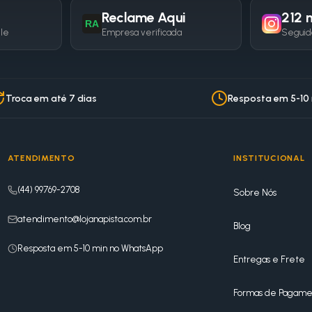
Reclame Aqui
212 m
RA
gle
Empresa verificada
Seguid
Troca em até 7 dias
Resposta em 5-10
ATENDIMENTO
INSTITUCIONAL
(44) 99769-2708
Sobre Nós
atendimento@lojanapista.com.br
Blog
Resposta em 5-10 min no WhatsApp
Entregas e Frete
Formas de Pagame