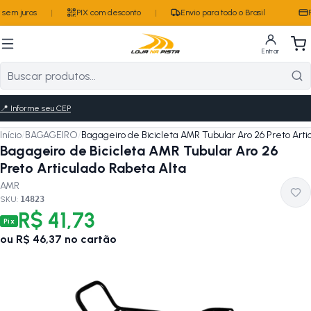
sem juros
|
PIX com desconto
|
Envio para todo o Brasil
P
Entrar
📍
Informe seu CEP
Início
/
BAGAGEIRO
/
Bagageiro de Bicicleta AMR Tubular Aro 26 Preto Arti
Bagageiro de Bicicleta AMR Tubular Aro 26
Preto Articulado Rabeta Alta
AMR
SKU:
14823
R$ 41,73
Pix
ou
R$ 46,37
no cartão