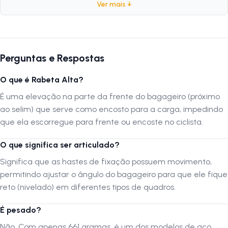
durável
e
confiável
para o dia a dia.
Ver mais ↓
Ficha Técnica
Marca:
AMR
Perguntas e Respostas
Modelo:
Tubular Articulado
O que é Rabeta Alta?
Compatibilidade:
Aro 26
Material:
Aço
É uma elevação na parte da frente do bagageiro (próximo
Peso:
661 gramas
ao selim) que serve como encosto para a carga, impedindo
Característica:
Rabeta Alta
que ela escorregue para frente ou encoste no ciclista.
Tipo de Fixação:
Traseiro (Eixo e Quadro)
O que significa ser articulado?
Significa que as hastes de fixação possuem movimento,
Por que comprar este produto?
permitindo ajustar o ângulo do bagageiro para que ele fique
O Bagageiro AMR Rabeta Alta é uma solução realista para evitar
problemas comuns no transporte de cargas. A elevação na parte
reto (nivelado) em diferentes tipos de quadros.
frontal (rabeta) é um diferencial prático que segura melhor mochilas e
caixas, evitando que atrapalhem o ciclista. Além disso, o sistema
É pesado?
articulado permite um nivelamento perfeito da plataforma, mesmo em
Não. Com apenas 661 gramas, é um dos modelos de aço