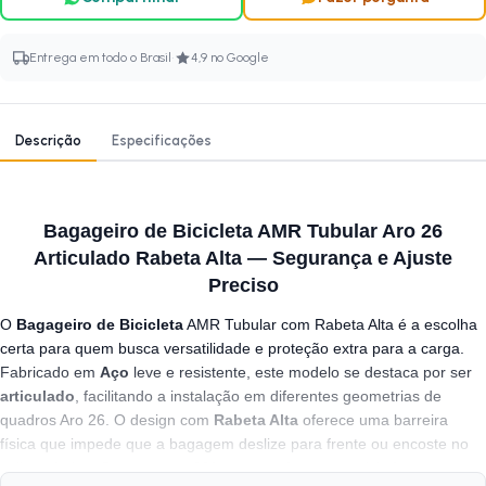
·
Entrega em todo o Brasil
4,9 no Google
Descrição
Especificações
Bagageiro de Bicicleta AMR Tubular Aro 26
Articulado Rabeta Alta — Segurança e Ajuste
Preciso
O
Bagageiro de Bicicleta
AMR Tubular com Rabeta Alta é a escolha
certa para quem busca versatilidade e proteção extra para a carga.
Fabricado em
Aço
leve e resistente, este modelo se destaca por ser
articulado
, facilitando a instalação em diferentes geometrias de
quadros Aro 26. O design com
Rabeta Alta
oferece uma barreira
física que impede que a bagagem deslize para frente ou encoste no
selim e freios. Com apenas 661 gramas, é um acessório
leve
,