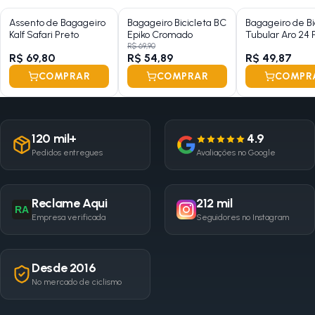
Assento de Bagageiro
Bagageiro Bicicleta BC
Bagageiro de Bi
Kalf Safari Preto
Epiko Cromado
Tubular Aro 24 P
Preto
R$ 69,90
R$ 69,80
R$ 54,89
R$ 49,87
COMPRAR
COMPRAR
COMPR
120 mil+
4.9
Pedidos entregues
Avaliações no Google
Reclame Aqui
212 mil
RA
Empresa verificada
Seguidores no Instagram
Desde 2016
No mercado de ciclismo