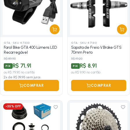
GTA
·
SKU 47333
GTA
·
SKU 47180
Farol Bike GTA 400 Lúmens LED
Sapata de Freio V.Brake GTS
Recarregável
70mm Preto
R$ 89,90
R$ 19,20
R$ 71,91
R$ 8,91
PIX
PIX
ou
R$ 79,90
no cartão
ou
R$ 9,90
no cartão
2
x de
R$ 39,95
sem juros
COMPRAR
COMPRAR
-
35
% OFF