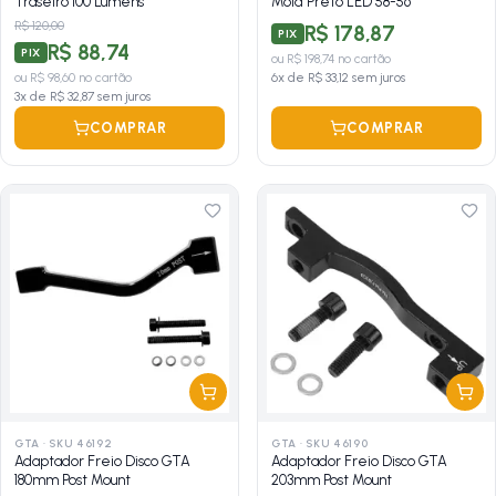
Traseiro 100 Lúmens
Mold Preto LED 58-56
R$ 120,00
R$ 178,87
PIX
R$ 88,74
PIX
ou
R$ 198,74
no cartão
ou
R$ 98,60
no cartão
6
x de
R$ 33,12
sem juros
3
x de
R$ 32,87
sem juros
COMPRAR
COMPRAR
GTA
·
SKU 46192
GTA
·
SKU 46190
Adaptador Freio Disco GTA
Adaptador Freio Disco GTA
180mm Post Mount
203mm Post Mount