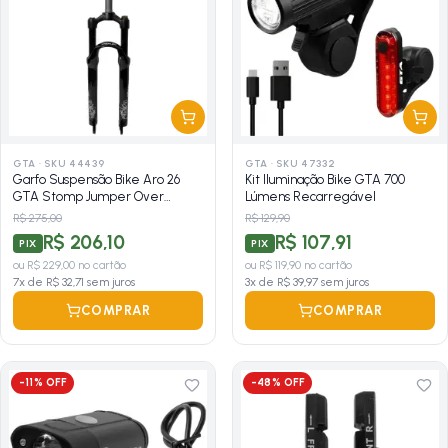
GTA
·
SKU 44439
GTA
·
SKU 47332
Garfo Suspensão Bike Aro 26
Kit Iluminação Bike GTA 700
GTA Stomp Jumper Over
Lúmens Recarregável
Alumínio Preto
R$ 275,00
R$ 129,90
R$ 206,10
R$ 107,91
PIX
PIX
ou
R$ 229,00
no cartão
ou
R$ 119,90
no cartão
7
x de
R$ 32,71
sem juros
3
x de
R$ 39,97
sem juros
COMPRAR
COMPRAR
-
11
% OFF
-
48
% OFF