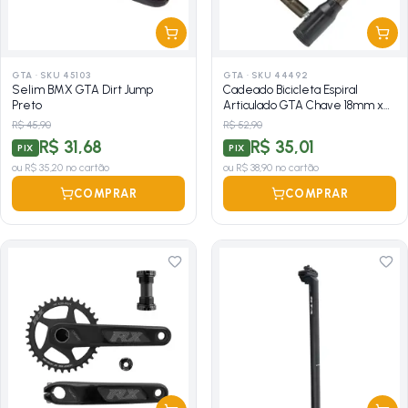
GTA
·
SKU 45103
GTA
·
SKU 44492
Selim BMX GTA Dirt Jump
Cadeado Bicicleta Espiral
Preto
Articulado GTA Chave 18mm x
1M
R$ 45,90
R$ 52,90
R$ 31,68
R$ 35,01
PIX
PIX
ou
R$ 35,20
no cartão
ou
R$ 38,90
no cartão
COMPRAR
COMPRAR