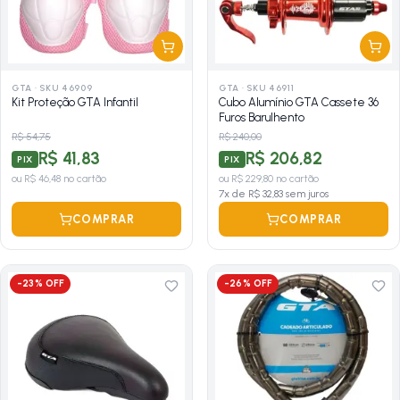
GTA
·
SKU 46909
GTA
·
SKU 46911
Kit Proteção GTA Infantil
Cubo Alumínio GTA Cassete 36
Furos Barulhento
R$ 54,75
R$ 240,00
R$ 41,83
R$ 206,82
PIX
PIX
ou
R$ 46,48
no cartão
ou
R$ 229,80
no cartão
7
x de
R$ 32,83
sem juros
COMPRAR
COMPRAR
-
23
% OFF
-
26
% OFF