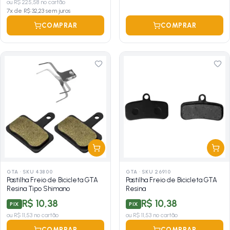
ou
R$ 225,58
no cartão
7
x de
R$ 32,23
sem juros
COMPRAR
COMPRAR
GTA
·
SKU 43800
GTA
·
SKU 26910
Pastilha Freio de Bicicleta GTA
Pastilha Freio de Bicicleta GTA
Resina Tipo Shimano
Resina
R$ 10,38
R$ 10,38
PIX
PIX
ou
R$ 11,53
no cartão
ou
R$ 11,53
no cartão
COMPRAR
COMPRAR