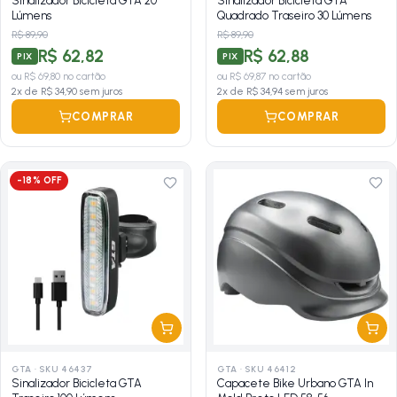
Sinalizador Bicicleta GTA 20
Sinalizador Bicicleta GTA
Lúmens
Quadrado Traseiro 30 Lúmens
R$ 89,90
R$ 89,90
R$ 62,82
R$ 62,88
PIX
PIX
ou
R$ 69,80
no cartão
ou
R$ 69,87
no cartão
2
x de
R$ 34,90
sem juros
2
x de
R$ 34,94
sem juros
COMPRAR
COMPRAR
-
18
% OFF
GTA
·
SKU 46437
GTA
·
SKU 46412
Sinalizador Bicicleta GTA
Capacete Bike Urbano GTA In