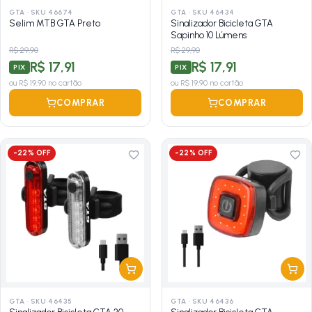
GTA
·
SKU 46674
GTA
·
SKU 46434
Selim MTB GTA Preto
Sinalizador Bicicleta GTA
Sapinho 10 Lúmens
R$ 29,90
R$ 29,90
R$ 17,91
R$ 17,91
PIX
PIX
ou
R$ 19,90
no cartão
ou
R$ 19,90
no cartão
COMPRAR
COMPRAR
-
22
% OFF
-
22
% OFF
GTA
·
SKU 46435
GTA
·
SKU 46436