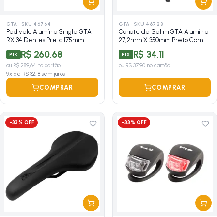
GTA
·
SKU 46764
GTA
·
SKU 46728
Pedivela Alumínio Single GTA
Canote de Selim GTA Alumínio
RX 34 Dentes Preto 175mm
27,2mm X 350mm Preto Com
Carrinho
R$ 260,68
R$ 34,11
PIX
PIX
ou
R$ 289,64
no cartão
ou
R$ 37,90
no cartão
9
x de
R$ 32,18
sem juros
COMPRAR
COMPRAR
-
33
% OFF
-
33
% OFF