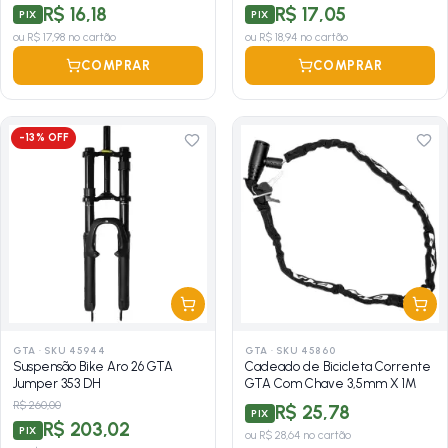
R$ 16,18
R$ 17,05
PIX
PIX
ou
R$ 17,98
no cartão
ou
R$ 18,94
no cartão
COMPRAR
COMPRAR
-
13
% OFF
GTA
·
SKU 45944
GTA
·
SKU 45860
Suspensão Bike Aro 26 GTA
Cadeado de Bicicleta Corrente
Jumper 353 DH
GTA Com Chave 3,5mm X 1M
R$ 260,00
R$ 25,78
PIX
R$ 203,02
PIX
ou
R$ 28,64
no cartão