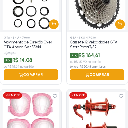
GTA
·
SKU 47066
GTA
·
SKU 47036
Movimento de Direção Over
Cassete 12 Velocidades GTA
GTA Ahead Set 55/44
Start Prata 11/52
R$ 23,90
R$ 164,61
PIX
R$ 14,08
PIX
ou
R$ 182,90
no cartão
ou
R$ 15,64
no cartão
6
x de
R$ 30,48
sem juros
COMPRAR
COMPRAR
-
15
% OFF
-
4
% OFF