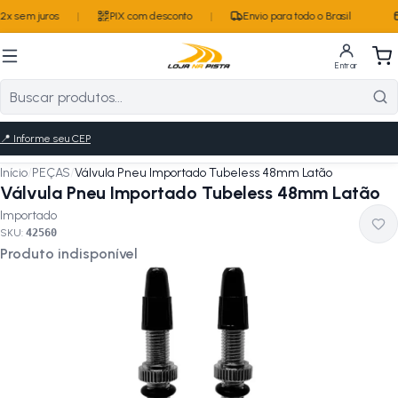
2x sem juros
|
PIX com desconto
|
Envio para todo o Brasil
Entrar
📍
Informe seu CEP
Início
/
PEÇAS
/
Válvula Pneu Importado Tubeless 48mm Latão
Válvula Pneu Importado Tubeless 48mm Latão
Importado
SKU:
42560
Produto indisponível