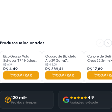
‹
›
Produtos relacionados
Bico Grosso Moto
Quadro de Bicicleta
Canote de Seli
Schebor TR4 Núcleo
Aro 29 Garra7
Cross 22,2mm 
Curto
Hardtrail
340mm Aço Cr
R$ 6,39
R$ 415,00
R$ 4,49
R$ 389,41
R$ 17,89
COMPRAR
COMPRAR
COMPR
120 mil+
4.9
Pedidos entregues
Avaliações no Google