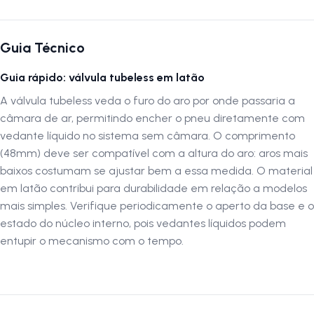
maioria das rodas, proporciona encaixe firme, enchimento fácil e
vedação perfeita para pedais mais seguros. Autenticação de
montagem correta Para garantir o máximo desempenho, a instalação
Guia Técnico
deve ser realizada por uma oficina especializada. A LOJA NA PISTA
não se responsabiliza por montagens, instalações, subir escadas ou
Guia rápido: válvula tubeless em latão
transporte por guinchos para apartamentos. Verifique as dimensões
do produto e certifique-se de que o mesmo atende às suas
A válvula tubeless veda o furo do aro por onde passaria a
necessidades e limitações. Siga-nos no Instagram: @lojanapista
câmara de ar, permitindo encher o pneu diretamente com
Assista no YouTube: LojanaPista
vedante líquido no sistema sem câmara. O comprimento
(48mm) deve ser compatível com a altura do aro: aros mais
baixos costumam se ajustar bem a essa medida. O material
em latão contribui para durabilidade em relação a modelos
mais simples. Verifique periodicamente o aperto da base e o
estado do núcleo interno, pois vedantes líquidos podem
entupir o mecanismo com o tempo.