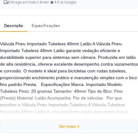
·
Entrega em todo o Brasil
4,9 no Google
Descrição
Especificações
Válvula Pneu Importado Tubeless 48mm Latão A Válvula Pneu
Importado Tubeless 48mm Latão garante vedação eficiente e
durabilidade superior para sistemas sem câmara. Produzida em latão
de alta resistência, oferece excelente desempenho contra vazamentos
e corrosão. O modelo é ideal para bicicletas com rodas tubeless,
proporcionando enchimento prático e manutenção simples com o bico
fino padrão Presta. Especificações Marca: Importado Modelo:
Tubeless Peso: 20 gramas Tamanho: 48mm Tipo de Bico: Fino
(Presta) Material: Latão Acompanha: Par de válvulas Por que
escolher a Válvula Pneu Importado Tubeless A Válvula Tubeless
Importado 48mm Latão é uma excelente opção para quem busca
qualidade e confiabilidade no sistema tubeless. O corpo em latão
oferece maior resistência à pressão e durabilidade, mantendo o
Ver mais ↓
desempenho mesmo após longos períodos de uso. Compatível com a