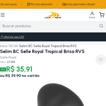
2x sem juros
|
PIX com desconto
|
Envio para todo o Brasil
Entrar
📍
Informe seu CEP
Início
/
SELIM
/
Selim BC Selle Royal Tropical Brisa RVS
Selim BC Selle Royal Tropical Brisa RVS
Selle Royal
SKU:
22309
R$ 35,91
Pix
ou
R$ 39,90
no cartão