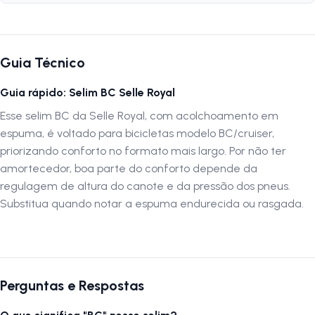
sutis Conforto: Macio e ergonômico Siga-nos no Instagram:
@lojanapista Assista nosso canal no YouTube: Lojanapista
Guia Técnico
Guia rápido: Selim BC Selle Royal
Esse selim BC da Selle Royal, com acolchoamento em
espuma, é voltado para bicicletas modelo BC/cruiser,
priorizando conforto no formato mais largo. Por não ter
amortecedor, boa parte do conforto depende da
regulagem de altura do canote e da pressão dos pneus.
Substitua quando notar a espuma endurecida ou rasgada.
Perguntas e Respostas