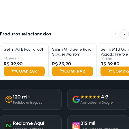
‹
›
Produtos relacionados
Selim MTB Pacific 1681
Selim MTB Selle Royal
Selim MTB Gar
Spyder Marrom
Vazado Preto e
Gel
R$ 59,90
R$ 40,63
R$ 39,90
R$ 39,90
R$ 39,80
COMPRAR
COMPRAR
COMPR
120 mil+
4.9
Pedidos entregues
Avaliações no Google
Reclame Aqui
212 mil
RA