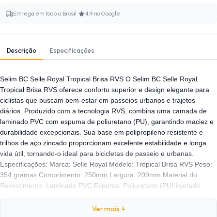
·
Entrega em todo o Brasil
4,9 no Google
Descrição
Especificações
Selim BC Selle Royal Tropical Brisa RVS O Selim BC Selle Royal
Tropical Brisa RVS oferece conforto superior e design elegante para
ciclistas que buscam bem-estar em passeios urbanos e trajetos
diários. Produzido com a tecnologia RVS, combina uma camada de
laminado PVC com espuma de poliuretano (PU), garantindo maciez e
durabilidade excepcionais. Sua base em polipropileno resistente e
trilhos de aço zincado proporcionam excelente estabilidade e longa
vida útil, tornando-o ideal para bicicletas de passeio e urbanas.
Especificações: Marca: Selle Royal Modelo: Tropical Brisa RVS Peso:
354 gramas Comprimento: 250mm Largura: 209mm Material do
Revestimento: Laminado PVC Espuma: Poliuretano (PU) injetado
Base: Polipropileno reforçado Trilhos: Aço com carrinho zincado
Indicação: Bicicletas de passeio e urbanas Cor: Preto com detalhes
Ver mais ↓