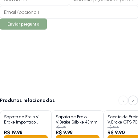
Enviar pergunta
‹
›
Produtos relacionados
Sapata de Freio V-
Sapata de Freio
Sapata de Frei
Brake Importado
V.Brake Silbike 45mm
V.Brake GTS 
68mm
Preto
R$ 11,98
R$ 19,20
R$ 19,98
R$ 9,98
R$ 9,90