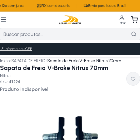
12x sem juros
|
PIX com desconto
|
Envio para todo o Brasil
Entrar
📍
Informe seu CEP
Início
/
SAPATA DE FREIO
/
Sapata de Freio V-Brake Nitrus 70mm
Sapata de Freio V-Brake Nitrus 70mm
Nitrus
SKU:
41224
Produto indisponível