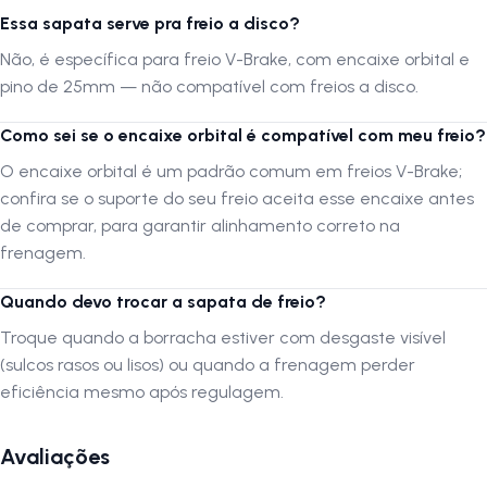
ferramentas inadequadas. Um bom alinhamento assegura frenagem
Essa sapata serve pra freio a disco?
eficiente e maior durabilidade do conjunto.
Não, é específica para freio V-Brake, com encaixe orbital e
pino de 25mm — não compatível com freios a disco.
A
LOJA NA PISTA
não se responsabiliza por montagens incorretas,
mau uso ou danos resultantes de instalação inadequada.
Como sei se o encaixe orbital é compatível com meu freio?
O encaixe orbital é um padrão comum em freios V-Brake;
Siga-nos no Instagram:
@lojanapista
confira se o suporte do seu freio aceita esse encaixe antes
Assista no YouTube:
LojanaPista
de comprar, para garantir alinhamento correto na
frenagem.
Quando devo trocar a sapata de freio?
Troque quando a borracha estiver com desgaste visível
(sulcos rasos ou lisos) ou quando a frenagem perder
eficiência mesmo após regulagem.
Avaliações