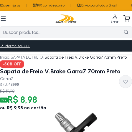
2x sem juros
|
PIX com desconto
|
Envio para todo o Brasil
Entrar
📍
Informe seu CEP
Início
/
SAPATA DE FREIO
/
Sapata de Freio V.Brake Garra7 70mm Preto
-
50
% OFF
Sapata de Freio V.Brake Garra7 70mm Preto
Garra7
SKU:
43990
R$ 19,90
R$ 8,98
Pix
ou
R$ 9,98
no cartão