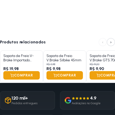
‹
›
Produtos relacionados
Sapata de Freio V-
Sapata de Freio
Sapata de Frei
Brake Importado
V.Brake Silbike 45mm
V.Brake GTS 
68mm
Preto
R$ 11,98
R$ 19,20
R$ 19,98
R$ 9,98
R$ 9,90
COMPRAR
COMPRAR
COMPR
120 mil+
4.9
Pedidos entregues
Avaliações no Google