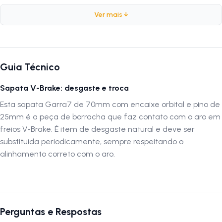
Marca:
Garra7
Ver mais ↓
Peso:
77 gramas
Tamanho da Sapata:
70mm
Encaixe da Sapata:
Orbital
Tamanho do Pino:
25mm
Guia Técnico
Sapata V-Brake: desgaste e troca
Por que escolher a Sapata Garra7
A
Garra7
é referência em componentes de alta durabilidade 
Esta sapata Garra7 de 70mm com encaixe orbital e pino de
desempenho para bicicletas. Suas sapatas de freio garantem
25mm é a peça de borracha que faz contato com o aro em
frenagens suaves, progressivas e com excelente resposta, mesmo em
freios V-Brake. É item de desgaste natural e deve ser
trajetos longos ou sob chuva. Com encaixe orbital e acabamento de
substituída periodicamente, sempre respeitando o
precisão, o modelo oferece praticidade na instalação e desempenho
alinhamento correto com o aro.
profissional em qualquer pedal.
Autenticação de montagem correta
A instalação deve ser feita por uma
oficina especializada
para
garantir o ajuste e alinhamento corretos das sapatas no sistema V-
Perguntas e Respostas
Brake. Verifique o posicionamento das peças e evite o uso de