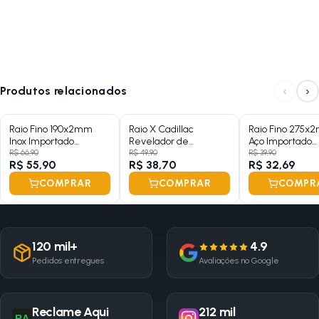
‹
›
Produtos relacionados
Raio Fino 190x2mm
Raio X Cadillac
Raio Fino 275x
Inox Importado
Revelador de
Aço Importado
Zincado 36 Raios
Hologramas 650ML
Zincado Groza
R$ 66,90
R$ 49,90
R$ 39,90
R$ 55,90
R$ 38,70
R$ 32,69
COMPRAR
COMPRAR
COMPR
120 mil+
4.9
Pedidos entregues
Avaliações no Google
Reclame Aqui
212 mil
RA