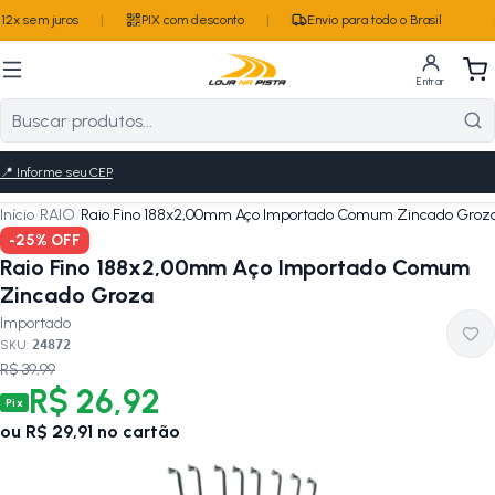
2x sem juros
|
PIX com desconto
|
Envio para todo o Brasil
Entrar
📍
Informe seu CEP
Início
/
RAIO
/
Raio Fino 188x2,00mm Aço Importado Comum Zincado Groz
-
25
% OFF
Raio Fino 188x2,00mm Aço Importado Comum
Zincado Groza
Importado
SKU:
24872
R$ 39,99
R$ 26,92
Pix
ou
R$ 29,91
no cartão