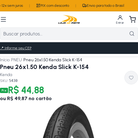
12x sem juros
|
PIX com desconto
|
Envio para todo o Brasil
Entrar
📍
Informe seu CEP
Início
/
PNEU
/
Pneu 26x1.50 Kenda Slick K-154
Pneu 26x1.50 Kenda Slick K-154
Kenda
SKU:
5430
R$ 44,88
Pix
ou
R$ 49,87
no cartão