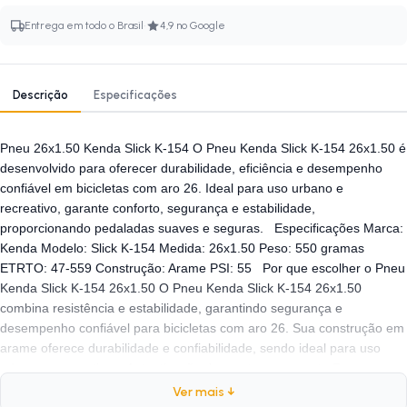
·
Entrega em todo o Brasil
4,9 no Google
Descrição
Especificações
Pneu 26x1.50 Kenda Slick K-154 O Pneu Kenda Slick K-154 26x1.50 é
desenvolvido para oferecer durabilidade, eficiência e desempenho
confiável em bicicletas com aro 26. Ideal para uso urbano e
recreativo, garante conforto, segurança e estabilidade,
proporcionando pedaladas suaves e seguras. Especificações Marca:
Kenda Modelo: Slick K-154 Medida: 26x1.50 Peso: 550 gramas
ETRTO: 47-559 Construção: Arame PSI: 55 Por que escolher o Pneu
Kenda Slick K-154 26x1.50 O Pneu Kenda Slick K-154 26x1.50
combina resistência e estabilidade, garantindo segurança e
desempenho confiável para bicicletas com aro 26. Sua construção em
arame oferece durabilidade e confiabilidade, sendo ideal para uso
urbano e recreativo. Autenticação de montagem correta Para
garantir o melhor desempenho e segurança, recomendamos que a
Ver mais ↓