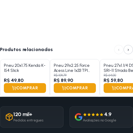
‹
›
Produtos relacionados
Pneu 20x1.75 Kenda K-
Pneu 29x2.25 Force
Pneu 27x1.1/4 D
154 Slick
Acess Line 1x33 TPI
SRI-11 Strada B
Michelin Talão Rigido
R$ 109,79
R$ 64,00
R$ 49,80
R$ 89,90
R$ 59,80
Preto
COMPRAR
COMPRAR
COMPR
120 mil+
4.9
Pedidos entregues
Avaliações no Google