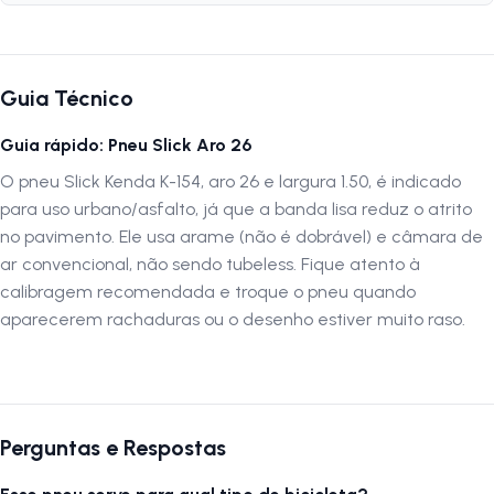
montagem seja validada em uma oficina especializada. A LOJA NA
PISTA não se responsabiliza por montagens inadequadas ou
transporte incorreto. Verifique sempre as dimensões e compatibilidade
antes da compra. Siga-nos no Instagram: @lojanapista Assista no
Guia Técnico
YouTube: LojanaPista
Guia rápido: Pneu Slick Aro 26
O pneu Slick Kenda K-154, aro 26 e largura 1.50, é indicado
para uso urbano/asfalto, já que a banda lisa reduz o atrito
no pavimento. Ele usa arame (não é dobrável) e câmara de
ar convencional, não sendo tubeless. Fique atento à
calibragem recomendada e troque o pneu quando
aparecerem rachaduras ou o desenho estiver muito raso.
Perguntas e Respostas