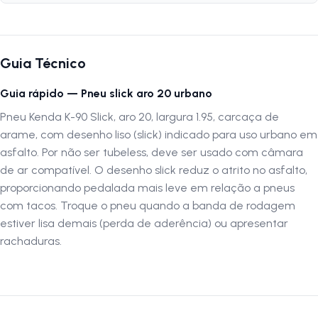
Medida:
20x1.95
Peso:
640 gramas
ETRTO:
50-406
Guia Técnico
Construção:
Arame
PSI:
40-65
Guia rápido — Pneu slick aro 20 urbano
Pneu Kenda K-90 Slick, aro 20, largura 1.95, carcaça de
Por que escolher o Pneu Kenda K-90 Slick 20x1.95
arame, com desenho liso (slick) indicado para uso urbano em
O
Pneu Kenda K-90 Slick 20x1.95
combina resistência e
asfalto. Por não ser tubeless, deve ser usado com câmara
estabilidade, garantindo segurança e desempenho confiável para
de ar compatível. O desenho slick reduz o atrito no asfalto,
bicicletas com aro 20. Sua construção em arame oferece durabilidade
proporcionando pedalada mais leve em relação a pneus
e confiabilidade, sendo ideal para uso diário, recreativo ou urbano.
com tacos. Troque o pneu quando a banda de rodagem
estiver lisa demais (perda de aderência) ou apresentar
Autenticação de montagem correta
rachaduras.
Para garantir o melhor desempenho e segurança, recomendamos que
a montagem seja validada em uma oficina especializada.
A
LOJA NA PISTA
não se responsabiliza por montagens inadequadas