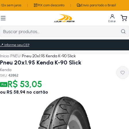
12x sem juros
|
PIX com desconto
|
Envio para todo o Brasil
Entrar
📍
Informe seu CEP
Início
/
PNEU
/
Pneu 20x1.95 Kenda K-90 Slick
Pneu 20x1.95 Kenda K-90 Slick
Kenda
SKU:
42062
R$ 53,05
Pix
ou
R$ 58,94
no cartão