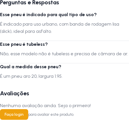
ou transporte incorreto. Verifique sempre as dimensões e
Perguntas e Respostas
compatibilidade antes da compra.
Esse pneu é indicado para qual tipo de uso?
Siga-nos no Instagram:
@lojanapista
É indicado para uso urbano, com banda de rodagem lisa
Assista no YouTube:
LojanaPista
(slick), ideal para asfalto.
Esse pneu é tubeless?
Não, esse modelo não é tubeless e precisa de câmara de ar.
Qual a medida desse pneu?
É um pneu aro 20, largura 1.95.
Avaliações
Nenhuma avaliação ainda. Seja o primeiro!
Faça login
para avaliar este produto.