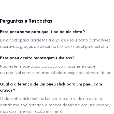
Autenticação de montagem correta
Para garantir o melhor desempenho e segurança, recomendamos que
a montagem seja validada em uma oficina especializada. A
LOJA NA
Perguntas e Respostas
PISTA
não se responsabiliza por montagens inadequadas ou
transporte incorreto. Verifique sempre as dimensões e compatibilidade
antes da compra.
Esse pneu serve para qual tipo de bicicleta?
É indicado para bicicletas aro 20 de uso urbano, como bikes
Siga-nos no Instagram:
@lojanapista
dobráveis, graças ao desenho liso (slick) ideal para asfalto.
Assista no YouTube:
LojanaPista
Esse pneu aceita montagem tubeless?
Não, este modelo usa carcaça com arame e não é
compatível com o sistema tubeless, exigindo câmara de ar.
Qual a diferença de um pneu slick para um pneu com
cravos?
O desenho slick (liso) reduz o atrito e o ruído no asfalto,
dando mais velocidade e menos desgaste em uso urbano,
mas com menos tração em terra.