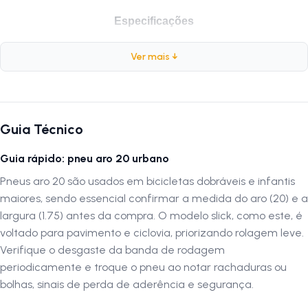
Especificações
Marca:
Kenda
Ver mais ↓
Modelo:
Slick K-154 Faixa Branca
Medida:
20x1.75
Peso:
490 gramas
ETRTO:
47-406
Guia Técnico
Construção:
Arame
PSI:
45
Guia rápido: pneu aro 20 urbano
Pneus aro 20 são usados em bicicletas dobráveis e infantis
Por que escolher o Pneu Kenda Slick K-154 20x1.75
maiores, sendo essencial confirmar a medida do aro (20) e a
O
Pneu Kenda Slick K-154 20x1.75 Faixa Branca
oferece
largura (1.75) antes da compra. O modelo slick, como este, é
resistência e estabilidade, garantindo segurança e confiabilidade em
voltado para pavimento e ciclovia, priorizando rolagem leve.
bicicletas com aro 20. Sua construção em arame proporciona
Verifique o desgaste da banda de rodagem
durabilidade, tornando-o ideal para uso diário e passeios recreativos,
periodicamente e troque o pneu ao notar rachaduras ou
com excelente aderência e conforto.
bolhas, sinais de perda de aderência e segurança.