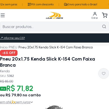
2x sem juros
|
PIX com desconto
|
Envio para todo o Brasil
Entrar
📍
Informe seu CEP
Início
/
PNEU
/
Pneu 20x1.75 Kenda Slick K-154 Com Faixa Branca
-
6
% OFF
Pneu 20x1.75 Kenda Slick K-154 Com Faixa
Branca
Kenda
SKU:
5362
R$ 85,00
R$ 71,82
Pix
ou
R$ 79,80
no cartão
em até
2
x
sem juros