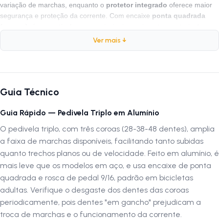
variação de marchas, enquanto o
protetor integrado
oferece maior
segurança e proteção da corrente. Com encaixe
ponta quadrada
(square)
, é compatível com os principais movimentos centrais do
mercado.
Ver mais ↓
Especificações:
Marca:
Logan
Guia Técnico
Peso:
980 gramas
Composição:
Alumínio
Guia Rápido — Pedivela Triplo em Alumínio
Tamanho do Braço:
170mm
O pedivela triplo, com três coroas (28-38-48 dentes), amplia
Quantidade de Coroas:
3 (Triplo)
a faixa de marchas disponíveis, facilitando tanto subidas
Quantidade de Dentes:
28/38/48
Medida do Eixo do Pedal:
9/16 Polegada
quanto trechos planos ou de velocidade. Feito em alumínio, é
Tipo do Eixo:
Ponta Quadrada (Square)
mais leve que os modelos em aço, e usa encaixe de ponta
Acabamento:
Preto
quadrada e rosca de pedal 9/16, padrão em bicicletas
Com Protetor:
Sim
adultas. Verifique o desgaste dos dentes das coroas
periodicamente, pois dentes "em gancho" prejudicam a
Siga-nos no Instagram:
@lojanapista
troca de marchas e o funcionamento da corrente.