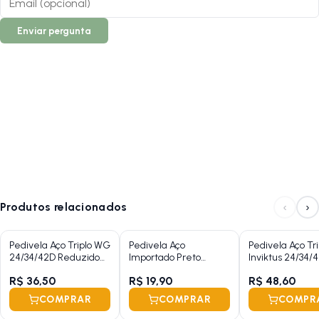
Enviar pergunta
‹
›
Produtos relacionados
Pedivela Aço Triplo WG
Pedivela Aço
Pedivela Aço Tri
24/34/42D Reduzido
Importado Preto
Inviktus 24/34/
Preto 175mm Ponta
115mm
Preto Cinza 1
R$ 36,50
R$ 19,90
R$ 48,60
Quadrada Com
Protetor
Protetor
COMPRAR
COMPRAR
COMPR