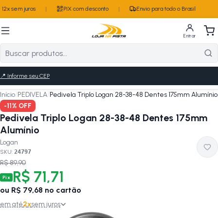
12x sem juros
|
PIX com desconto
|
Envio para todo o Brasil
Entrar
📍
Informe seu CEP
Início
/
PEDIVELA
/
Pedivela Triplo Logan 28-38-48 Dentes 175mm Alumínio
-
11
% OFF
Pedivela Triplo Logan 28-38-48 Dentes 175mm
Alumínio
Logan
SKU:
24797
R$ 89,90
R$ 71,71
Pix
ou
R$ 79,68
no cartão
em até
2
x
sem juros