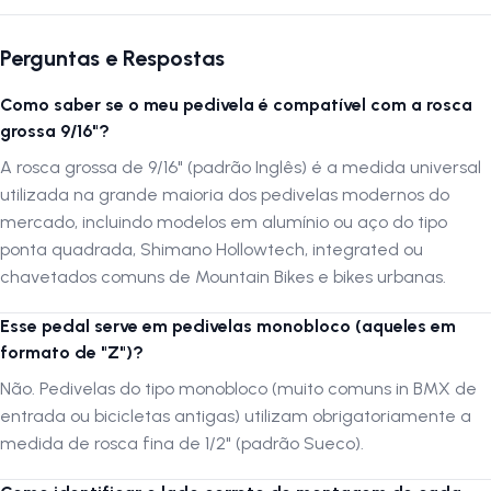
Siga-nos no Instagram:
@lojanapista
Perguntas e Respostas
Assista nosso canal no YouTube:
Lojanapista
Como saber se o meu pedivela é compatível com a rosca
grossa 9/16"?
A rosca grossa de 9/16" (padrão Inglês) é a medida universal
utilizada na grande maioria dos pedivelas modernos do
mercado, incluindo modelos em alumínio ou aço do tipo
ponta quadrada, Shimano Hollowtech, integrated ou
chavetados comuns de Mountain Bikes e bikes urbanas.
Esse pedal serve em pedivelas monobloco (aqueles em
formato de "Z")?
Não. Pedivelas do tipo monobloco (muito comuns in BMX de
entrada ou bicicletas antigas) utilizam obrigatoriamente a
medida de rosca fina de 1/2" (padrão Sueco).