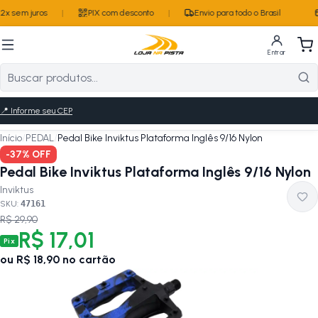
x sem juros
|
PIX com desconto
|
Envio para todo o Brasil
Entrar
📍
Informe seu CEP
Início
/
PEDAL
/
Pedal Bike Inviktus Plataforma Inglês 9/16 Nylon
-
37
% OFF
Pedal Bike Inviktus Plataforma Inglês 9/16 Nylon
Inviktus
SKU:
47161
R$ 29,90
R$ 17,01
Pix
ou
R$ 18,90
no cartão