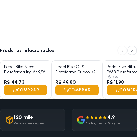
‹
›
Produtos relacionados
Pedal Bike Neco
Pedal Bike GTS
Pedal Bike Nitr
Plataforma Inglês 9/16
Plataforma Sueco 1/2
P668 Plataform
Preto Alumínio
Preto Alumínio
Sueco 1/2 Preto
R$ 19,90
R$ 44,73
R$ 49,80
R$ 11,98
Sem Esfera
COMPRAR
COMPRAR
COMPR
120 mil+
4.9
Pedidos entregues
Avaliações no Google