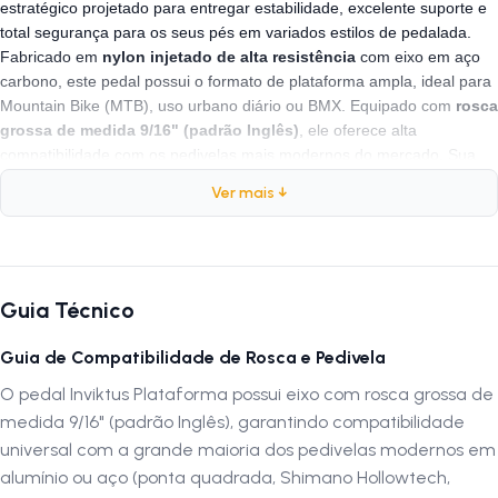
estratégico projetado para entregar estabilidade, excelente suporte e
total segurança para os seus pés em variados estilos de pedalada.
Fabricado em
nylon injetado de alta resistência
com eixo em aço
carbono, este pedal possui o formato de plataforma ampla, ideal para
Mountain Bike (MTB), uso urbano diário ou BMX. Equipado com
rosca
grossa de medida 9/16" (padrão Inglês)
, ele oferece alta
compatibilidade com os pedivelas mais modernos do mercado. Sua
base texturizada com travas moldadas garante firmeza em qualquer
Ver mais ↓
terreno, tornando-se a escolha
ideal
para quem busca um
componente durável, leve e com excelente
custo-benefício
.
Ficha Técnica
Guia Técnico
Marca:
Inviktus
Guia de Compatibilidade de Rosca e Pedivela
Modelo:
Plataforma
O pedal Inviktus Plataforma possui eixo com rosca grossa de
Medida da Rosca:
9/16" (Padrão Rosca Grossa / Inglês)
medida 9/16" (padrão Inglês), garantindo compatibilidade
Tipo de Rolagem:
Sistema de Esferas Calibradas
universal com a grande maioria dos pedivelas modernos em
Composição:
Corpo em Nylon de Alta Densidade e Eixo em Aço
alumínio ou aço (ponta quadrada, Shimano Hollowtech,
Carbono