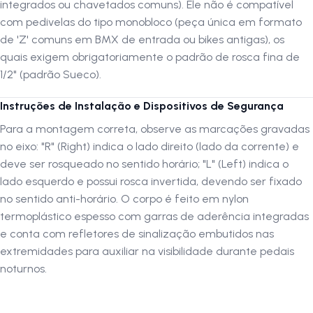
integrados ou chavetados comuns). Ele não é compatível
Segurança:
Refletores integrados nas laterais para visibilidade
com pedivelas do tipo monobloco (peça única em formato
noturna
de 'Z' comuns em BMX de entrada ou bikes antigas), os
Peso do Par:
315 gramas (Leve e resistente)
quais exigem obrigatoriamente o padrão de rosca fina de
Conteúdo da Embalagem:
1 Par de Pedais (Lado Direito + Lado
1/2" (padrão Sueco).
Esquerdo)
Acabamento:
Preto
Instruções de Instalação e Dispositivos de Segurança
Para a montagem correta, observe as marcações gravadas
Por que comprar este produto?
no eixo: "R" (Right) indica o lado direito (lado da corrente) e
deve ser rosqueado no sentido horário; "L" (Left) indica o
O grande diferencial do pedal Inviktus Plataforma é o equilíbrio
perfeito entre leveza e robustez estrutural. Por ser moldado em nylon
lado esquerdo e possui rosca invertida, devendo ser fixado
termoplástico espesso, ele resiste muito bem a choques contra
no sentido anti-horário. O corpo é feito em nylon
obstáculos e quedas nas pistas sem quebrar. A superfície conta com
termoplástico espesso com garras de aderência integradas
garras de aderência integradas de forma
precisa
na própria carcaça,
e conta com refletores de sinalização embutidos nas
o que evita que o calçado escorregue e garante um pedalar
suave
,
extremidades para auxiliar na visibilidade durante pedais
contínuo e muito mais
seguro
mesmo sob chuva. Por contar com eixo
noturnos.
de padrão rosca grossa (9/16"), é a solução
perfeita
para upgrades
imediatos ou reposições na sua MTB com a certeza de um encaixe
justo e de acabamento
profissional
.