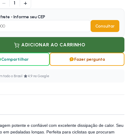
−
+
1
frete - Informe seu CEP
Consultar
ADICIONAR AO CARRINHO
Compartilhar
Fazer pergunta
·
 todo o Brasil
4,9 no Google
nagem potente e confiável com excelente dissipação de calor. Seu
mo em pedaladas longas. Perfeita para ciclistas que procuram