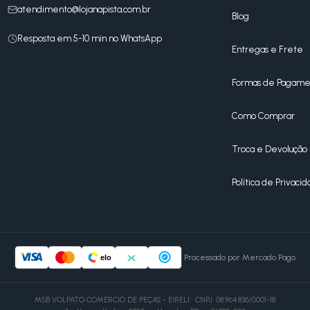
atendimento@lojanapista.com.br
Blog
Resposta em 5-10 min no WhatsApp
Entregas e Frete
Formas de Pagame
Como Comprar
Troca e Devolução
Política de Privaci
Processado por Mercado Pago
elo
MSB VOLPATO COMERCIO DE PEÇAS - EIRELI · CNPJ: 08.964.836/0001-18