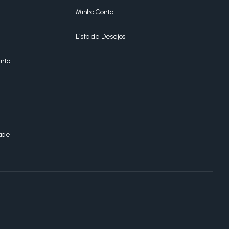
Minha Conta
Lista de Desejos
nto
dade