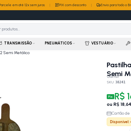
Parcele em até 12x sem juros
|
PIX com desconto
|
Envio para todo o Br
TRANSMISSÃO
PNEUMÁTICOS
VESTUÁRIO
-2 Semi Metálico
Pastilh
Semi M
Garra7
SKU:
38241
R$ 1
Pix
ou
R$ 18,6
Cartão de 
Disponível: