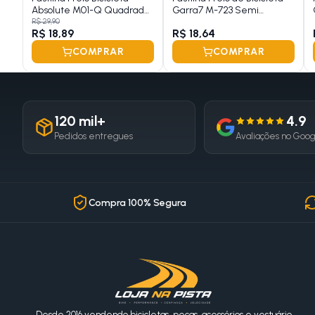
Absolute M01-Q Quadrada
Garra7 M-723 Semi
Orgânica
Metálico
R$ 29,90
R$ 18,89
R$ 18,64
COMPRAR
COMPRAR
120 mil+
4.9
Pedidos entregues
Avaliações no Goo
Compra 100% Segura
Desde 2016 vendendo bicicletas, peças, acessórios e vestuário