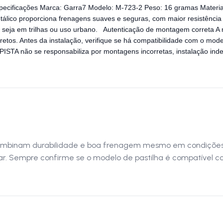
cificações Marca: Garra7 Modelo: M-723-2 Peso: 16 gramas Material
álico proporciona frenagens suaves e seguras, com maior resistência 
s, seja em trilhas ou uso urbano. Autenticação de montagem correta A
rretos. Antes da instalação, verifique se há compatibilidade com o mod
PISTA não se responsabiliza por montagens incorretas, instalação in
combinam durabilidade e boa frenagem mesmo em condições 
rocar. Sempre confirme se o modelo de pastilha é compatível 