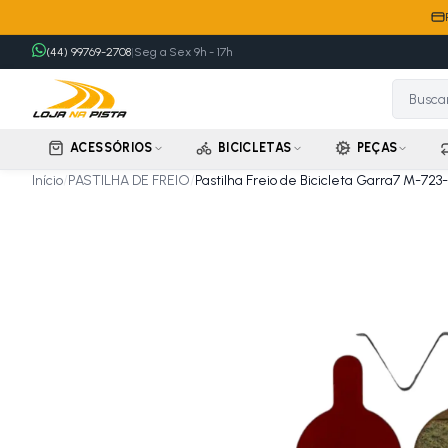
(44) 99769-2708
|
Seg a Sex 9h - 17h
ACESSÓRIOS
BICICLETAS
PEÇAS
Início
/
PASTILHA DE FREIO
/
Pastilha Freio de Bicicleta Garra7 M-723