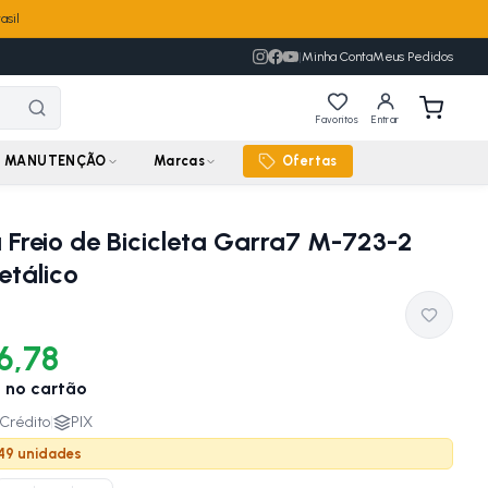
asil
|
Minha Conta
Meus Pedidos
Favoritos
Entrar
MANUTENÇÃO
Marcas
Ofertas
a Freio de Bicicleta Garra7 M-723-2
etálico
6,78
4
no cartão
Crédito
|
PIX
 49 unidades