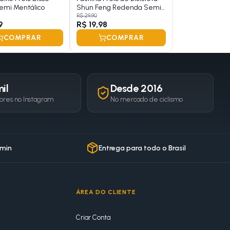
emi Mentálico
Shun Feng Redenda Semi
Metálico
R$ 29,90
9
R$ 19,98
COMPRAR
COMPRAR
il
Desde 2016
ores no Instagram
No mercado de ciclismo
 min
Entrega para todo o Brasil
ÁREA DO CLIENTE
Criar Conta