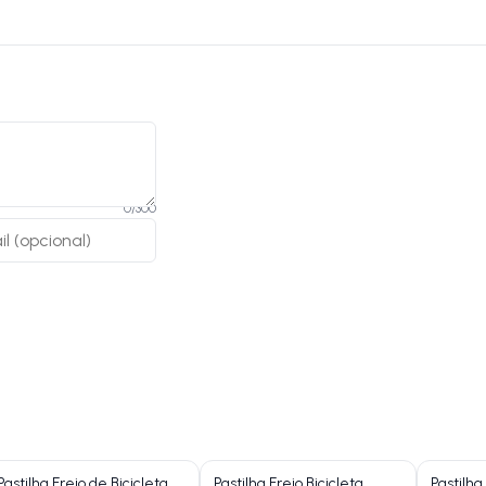
0
/
300
Pastilha Freio de Bicicleta
Pastilha Freio Bicicleta
Pastilha