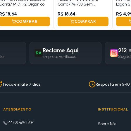
Garra7 M-711-2 Orgânico
Garra7 M-738 Semi
Logan S
Metálico
R$ 18,64
R$ 18,64
R$ 4,9
COMPRAR
COMPRAR
Reclame Aqui
212 m
RA
gle
Empresa verificada
Seguid
Troca em até 7 dias
Resposta em 5-10
ATENDIMENTO
INSTITUCIONAL
(44) 99769-2708
Sobre Nós