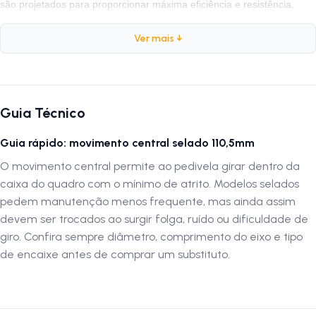
são projetados para proporcionar máxima eficiência e resistência,
sendo perfeitos para ciclistas que buscam desempenho e durabilidade
em qualquer pedal. Autenticação de montagem correta A montagem
Ver mais ↓
ou instalação do produto deve ser realizada por uma oficina
especializada para garantir o encaixe e funcionamento corretos. Antes
da instalação, verifique se há compatibilidade com o modelo e as
dimensões indicadas. Evite o uso de ferramentas inadequadas e siga
Guia Técnico
as recomendações do fabricante. A LOJA NA PISTA não se
responsabiliza por montagens incorretas, instalação indevida ou
Guia rápido: movimento central selado 110,5mm
danos causados por mau uso. Siga-nos no Instagram: @lojanapista
Assista no YouTube: LojanaPista
O movimento central permite ao pedivela girar dentro da
caixa do quadro com o mínimo de atrito. Modelos selados
pedem manutenção menos frequente, mas ainda assim
devem ser trocados ao surgir folga, ruído ou dificuldade de
giro. Confira sempre diâmetro, comprimento do eixo e tipo
de encaixe antes de comprar um substituto.