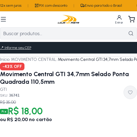
2x sem juros
|
PIX com desconto
|
Envio para todo o Brasil
Entrar
📍
Informe seu CEP
Início
/
MOVIMENTO CENTRAL
/
Movimento Central GTI 34,7mm Selado 
-
43
% OFF
Movimento Central GTI 34,7mm Selado Ponta
Quadrada 110,5mm
GTI
SKU:
36741
R$ 35,00
R$ 18,00
Pix
ou
R$ 20,00
no cartão