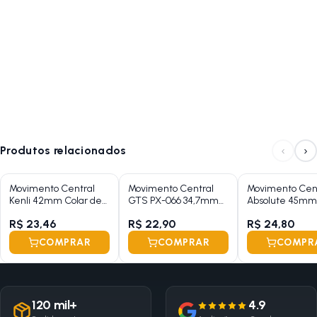
‹
›
Produtos relacionados
Movimento Central
Movimento Central
Movimento Cen
Kenli 42mm Colar de
GTS PX-066 34,7mm
Absolute 45mm
Esfera Chaveta
Semi Selado Ponta
Rolamentado
R$ 23,46
R$ 22,90
R$ 24,80
152mm
Quadrada 122mm
COMPRAR
COMPRAR
COMPR
120 mil+
4.9