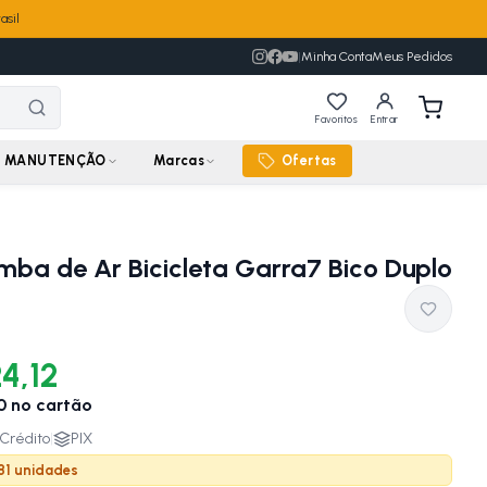
asil
|
Minha Conta
Meus Pedidos
Favoritos
Entrar
MANUTENÇÃO
Marcas
Ofertas
mba de Ar Bicicleta Garra7 Bico Duplo
4,12
0
no cartão
Crédito
|
PIX
 81 unidades