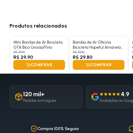
Produtos relacionados
Mini Bomba de Ar Bicicleta
Bomba de Ar Oficina
GTA Bico Grosso/Fino
Bicicleta Hopeful Amarela
30x600
R$ 39,90
R$ 49,90
R$ 29,90
R$ 29,80
COMPRAR
COMPRAR
120 mil+
4.9
Pedidos entregues
Avaliações no Goo
Compra 100% Segura