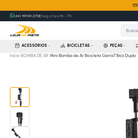
(44) 99769-2708
|
Seg a Sex 9h - 17h
ACESSÓRIOS
BICICLETAS
PEÇAS
Início
/
BOMBA DE AR
/
Mini Bomba de Ar Bicicleta Garra7 Bico Duplo