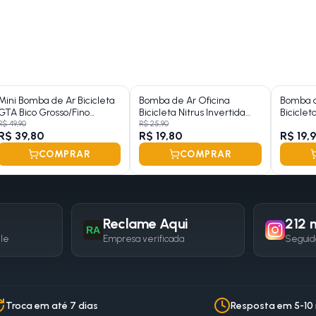
Mini Bomba de Ar Bicicleta
Bomba de Ar Oficina
Bomba d
GTA Bico Grosso/Fino
Bicicleta Nitrus Invertida
Biciclet
Bidirecional
Bico Duplo
Duplo
R$ 49,90
R$ 25,90
R$ 39,80
R$ 19,80
R$ 19,
COMPRAR
COMPRAR
Reclame Aqui
212 m
RA
gle
Empresa verificada
Seguid
Troca em até 7 dias
Resposta em 5-10