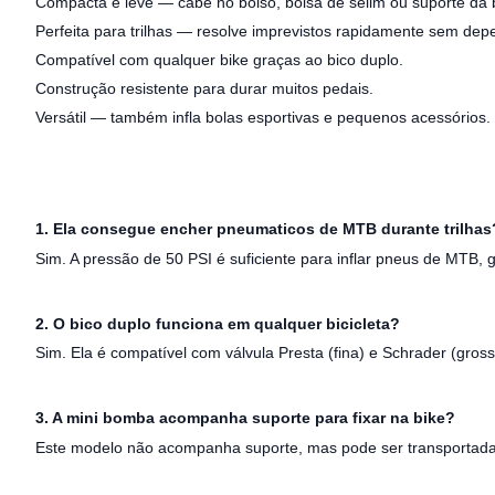
Compacta e leve — cabe no bolso, bolsa de selim ou suporte da 
Perfeita para trilhas — resolve imprevistos rapidamente sem depe
Compatível com qualquer bike graças ao bico duplo.
Construção resistente para durar muitos pedais.
Versátil — também infla bolas esportivas e pequenos acessórios.
1. Ela consegue encher pneumaticos de MTB durante trilhas
Sim. A pressão de 50 PSI é suficiente para inflar pneus de MTB, 
2. O bico duplo funciona em qualquer bicicleta?
Sim. Ela é compatível com válvula Presta (fina) e Schrader (gros
3. A mini bomba acompanha suporte para fixar na bike?
Este modelo não acompanha suporte, mas pode ser transportada f