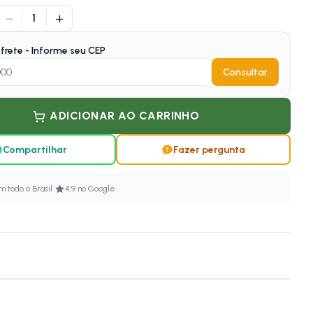
−
+
1
frete - Informe seu CEP
Consultar
ADICIONAR AO CARRINHO
Compartilhar
Fazer pergunta
·
 todo o Brasil
4,9 no Google