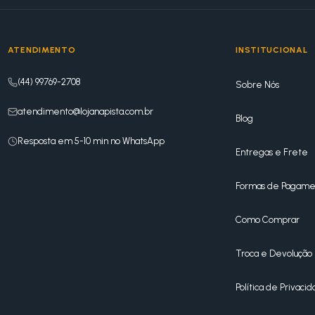
ATENDIMENTO
INSTITUCIONAL
(44) 99769-2708
Sobre Nós
atendimento@lojanapista.com.br
Blog
Resposta em 5-10 min no WhatsApp
Entregas e Frete
Formas de Pagame
Como Comprar
Troca e Devolução
Política de Privaci