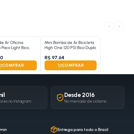
‹
›
e Ar Oficina
Mini Bomba de Ar Bicicleta
a Paco Light Bico
High One 120 PSI Bico Duplo
90
R$ 97,64
COMPRAR
COMPRAR
il
Desde 2016
ores no Instagram
No mercado de ciclismo
 min
Entrega para todo o Brasil