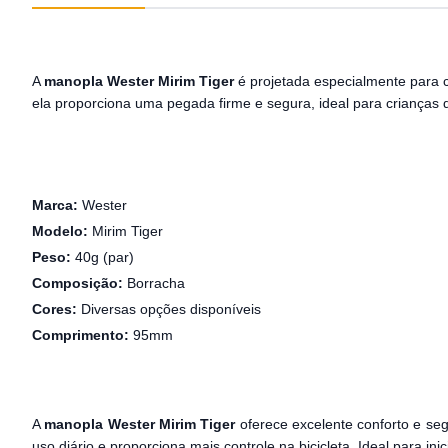
A
manopla Wester Mirim Tiger
é projetada especialmente para 
ela proporciona uma pegada firme e segura, ideal para crianças
Marca:
Wester
Modelo:
Mirim Tiger
Peso:
40g (par)
Composição:
Borracha
Cores:
Diversas opções disponíveis
Comprimento:
95mm
A
manopla Wester Mirim Tiger
oferece excelente conforto e seg
uso diário e proporciona mais controle na bicicleta. Ideal para i