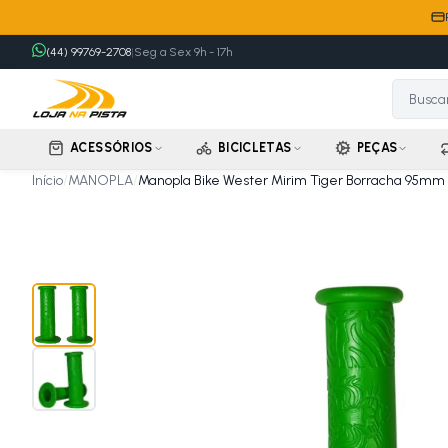
(44) 99769-2708
|
Seg a Sex 9h - 17h
ACESSÓRIOS
BICICLETAS
PEÇAS
Início
/
MANOPLA
/
Manopla Bike Wester Mirim Tiger Borracha 95mm