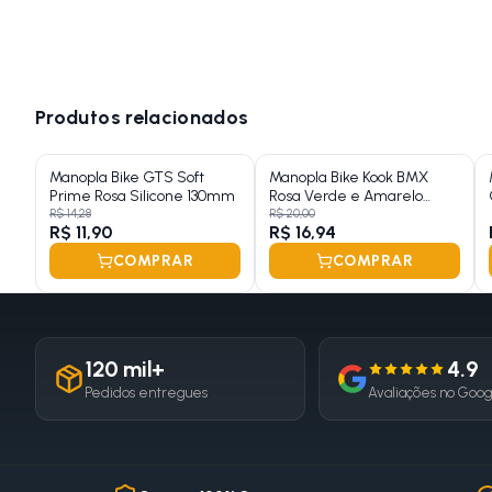
Produtos relacionados
Manopla Bike GTS Soft
Manopla Bike Kook BMX
Prime Rosa Silicone 130mm
Rosa Verde e Amarelo
165mm
R$ 14,28
R$ 20,00
R$ 11,90
R$ 16,94
COMPRAR
COMPRAR
120 mil+
4.9
Pedidos entregues
Avaliações no Goo