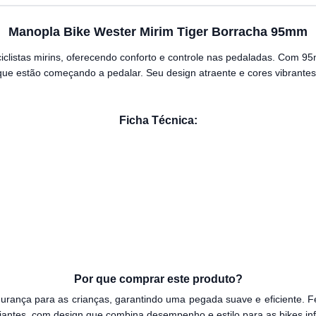
Manopla Bike Wester Mirim Tiger Borracha 95mm
ciclistas mirins, oferecendo conforto e controle nas pedaladas. Com 
 que estão começando a pedalar. Seu design atraente e cores vibrant
Ficha Técnica:
Por que comprar este produto?
urança para as crianças, garantindo uma pegada suave e eficiente. Fe
niciantes, com design que combina desempenho e estilo para as bikes inf