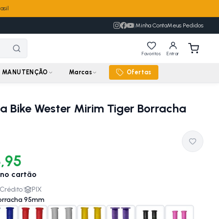
asil
|
Minha Conta
Meus Pedidos
Favoritos
Entrar
MANUTENÇÃO
Marcas
Ofertas
 Bike Wester Mirim Tiger Borracha
3,95
no cartão
Crédito
|
PIX
orracha 95mm