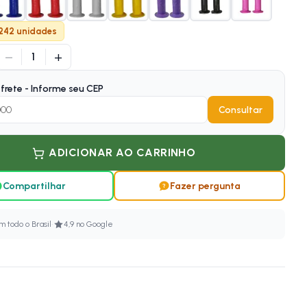
 242 unidades
−
+
1
frete - Informe seu CEP
Consultar
ADICIONAR AO CARRINHO
Compartilhar
Fazer pergunta
·
 todo o Brasil
4,9 no Google