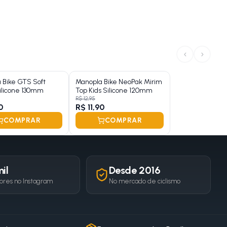
‹
›
 Bike GTS Soft
Manopla Bike NeoPak Mirim
ilicone 130mm
Top Kids Silicone 120mm
R$ 12,95
0
R$ 11,90
COMPRAR
COMPRAR
il
Desde 2016
ores no Instagram
No mercado de ciclismo