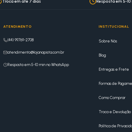
Troca em até 7 dias
Resposta em 5-10
ATENDIMENTO
INSTITUCIONAL
(44) 99769-2708
Sobre Nós
atendimento@lojanapista.com.br
Blog
Resposta em 5-10 min no WhatsApp
Entregas e Frete
Formas de Pagame
Como Comprar
Troca e Devolução
Política de Privaci