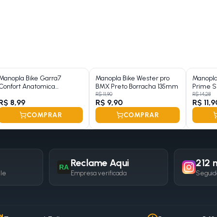
Manopla Bike Garra7
Manopla Bike Wester pro
Manopla
Confort Anatomica
BMX Preto Borracha 135mm
Prime S
Borracha 125mm
R$ 11,90
R$ 14,28
R$ 8,99
R$ 9,90
R$ 11,9
COMPRAR
COMPRAR
Reclame Aqui
212 m
RA
gle
Empresa verificada
Seguid