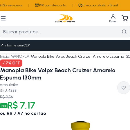
 12x sem juros
|
PIX com desconto
|
Envio para todo o Brasil
Entrar
📍
Informe seu CEP
Início
/
MANOPLA
/
Manopla Bike Volpx Beach Cruizer Amarelo Espuma 1
-
17
% OFF
Manopla Bike Volpx Beach Cruizer Amarelo
Espuma 130mm
arosulbike
SKU:
4288
R$ 9,56
R$ 7,17
Pix
ou
R$ 7,97
no cartão