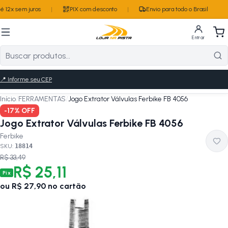
 12x sem juros
|
PIX com desconto
|
Envio para todo o Brasil
Entrar
📍
Informe seu CEP
Início
/
FERRAMENTAS
/
Jogo Extrator Válvulas Ferbike FB 4056
-
17
% OFF
Jogo Extrator Válvulas Ferbike FB 4056
Ferbike
SKU:
18814
R$ 33,49
R$ 25,11
Pix
ou
R$ 27,90
no cartão