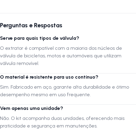
Cor:
Prata
Compatibilidade:
Bicicletas, motos e automóveis
Quantidade:
2 unidades
Perguntas e Respostas
Serve para quais tipos de válvula?
Por que usar?
O extrator é compatível com a maioria dos núcleos de
Compacto, leve e resistente, o extrator facilita substituições de válvula
válvula de bicicletas, motos e automóveis que utilizam
sem esforço, garantindo agilidade no reparo de câmaras de ar e
válvula removível.
sistemas pressurizados.
O material é resistente para uso contínuo?
FAQ – Perguntas Frequentes
Sim. Fabricado em aço, garante alta durabilidade e ótimo
desempenho mesmo em uso frequente.
1. Serve para quais tipos de válvula?
O extrator é compatível com a maioria dos núcleos de válvula de
Vem apenas uma unidade?
bicicletas, motos e automóveis que utilizam válvula removível.
Não. O kit acompanha duas unidades, oferecendo mais
praticidade e segurança em manutenções.
2. O material é resistente para uso contínuo?