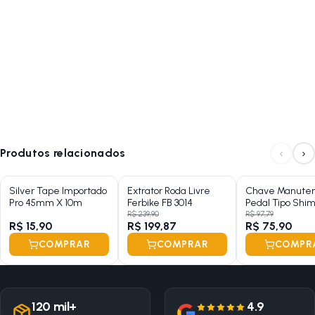
‹
›
Produtos relacionados
Silver Tape Importado
Extrator Roda Livre
Chave Manute
Pro 45mm X 10m
Ferbike FB 3014
Pedal Tipo Shi
Ferbike FB 3008
R$ 239,90
R$ 97,79
R$ 15,90
R$ 199,87
R$ 75,90
COMPRAR
COMPRAR
COMPR
120 mil+
4.9