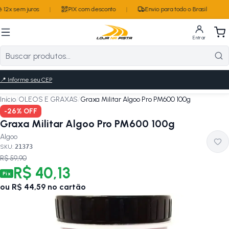
 12x sem juros
|
PIX com desconto
|
Envio para todo o Brasil
Entrar
📍
Informe seu CEP
Início
/
OLEOS E GRAXAS
/
Graxa Militar Algoo Pro PM600 100g
-
26
% OFF
Graxa Militar Algoo Pro PM600 100g
Algoo
SKU:
21373
R$ 59,90
R$ 40,13
Pix
ou
R$ 44,59
no cartão