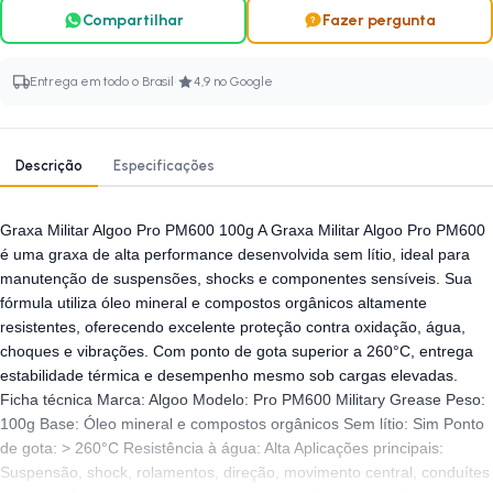
Compartilhar
Fazer pergunta
·
Entrega em todo o Brasil
4,9 no Google
Descrição
Especificações
Graxa Militar Algoo Pro PM600 100g A Graxa Militar Algoo Pro PM600
é uma graxa de alta performance desenvolvida sem lítio, ideal para
manutenção de suspensões, shocks e componentes sensíveis. Sua
fórmula utiliza óleo mineral e compostos orgânicos altamente
resistentes, oferecendo excelente proteção contra oxidação, água,
choques e vibrações. Com ponto de gota superior a 260°C, entrega
estabilidade térmica e desempenho mesmo sob cargas elevadas.
Ficha técnica Marca: Algoo Modelo: Pro PM600 Military Grease Peso:
100g Base: Óleo mineral e compostos orgânicos Sem lítio: Sim Ponto
de gota: > 260°C Resistência à água: Alta Aplicações principais:
Suspensão, shock, rolamentos, direção, movimento central, conduítes