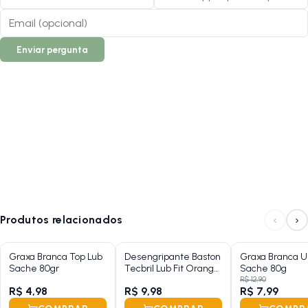
Enviar pergunta
‹
›
Produtos relacionados
Graxa Branca Top Lub
Desengripante Baston
Graxa Branca U
Sache 80gr
Tecbril Lub Fit Orange
Sache 80g
300ml
R$ 12,90
R$ 4,98
R$ 9,98
R$ 7,99