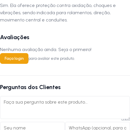
central e conduítes. Siga-nos no Instagram: @lojanapista Assista
Sim. Ela oferece proteção contra oxidação, choques e
nosso canal no YouTube: Lojanapista
vibrações, sendo indicada para rolamentos, direção,
movimento central e conduítes.
Avaliações
Nenhuma avaliação ainda. Seja o primeiro!
Faça login
para avaliar este produto.
Perguntas dos Clientes
0
/
300