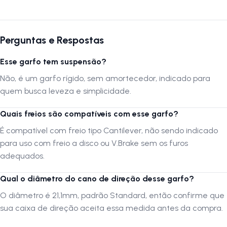
urbanas, de passeio ou MTB, oferecendo performance confiável e
estilo em cada pedalada.
Perguntas e Respostas
Autenticação de montagem correta
Para garantir o melhor desempenho e segurança, recomenda-se a
Esse garfo tem suspensão?
instalação em oficina especializada.
Não, é um garfo rígido, sem amortecedor, indicado para
A
LOJA NA PISTA
não se responsabiliza por montagem inadequada
quem busca leveza e simplicidade.
ou transporte incorreto. Verifique sempre a compatibilidade antes da
compra.
Quais freios são compatíveis com esse garfo?
É compatível com freio tipo Cantilever, não sendo indicado
Siga-nos no Instagram:
@lojanapista
para uso com freio a disco ou V.Brake sem os furos
Assista no YouTube:
LojanaPista
adequados.
Qual o diâmetro do cano de direção desse garfo?
O diâmetro é 21,1mm, padrão Standard, então confirme que
sua caixa de direção aceita essa medida antes da compra.