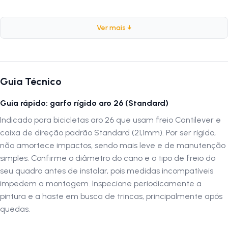
Especificações
Ver mais ↓
Marca:
Pimont
Peso:
855 gramas
Composição:
Aço
Aro:
Guia Técnico
26 BC
Medida da Bitola:
21,1mm
Guia rápido: garfo rígido aro 26 (Standard)
Tamanho da Espiga:
175mm
Tipo de Freio:
Indicado para bicicletas aro 26 que usam freio Cantilever e
Cantilever
caixa de direção padrão Standard (21,1mm). Por ser rígido,
Cor:
Vermelho
não amortece impactos, sendo mais leve e de manutenção
simples. Confirme o diâmetro do cano e o tipo de freio do
Por que escolher o Garfo Bike Aro 26 Pimont Standard Vermelho
seu quadro antes de instalar, pois medidas incompatíveis
O
Garfo Pimont Standard Vermelho
combina resistência e design
impedem a montagem. Inspecione periodicamente a
vibrante. O corpo em aço garante durabilidade e estabilidade,
pintura e a haste em busca de trincas, principalmente após
enquanto a espiga de 175mm proporciona um encaixe seguro e
quedas.
confortável no quadro da bicicleta. O freio cantilever assegura controle
eficiente da frenagem, tornando este garfo ideal para bicicletas aro 26