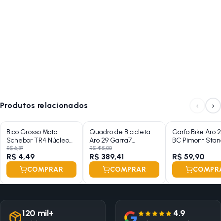
‹
›
Produtos relacionados
Bico Grosso Moto
Quadro de Bicicleta
Garfo Bike Aro 2
Schebor TR4 Núcleo
Aro 29 Garra7
BC Pimont Stan
Curto
Hardtrail
Aço (Modelo Ant
R$ 6,39
R$ 415,00
R$ 4,49
R$ 389,41
R$ 59,90
COMPRAR
COMPRAR
COMPR
120 mil+
4.9