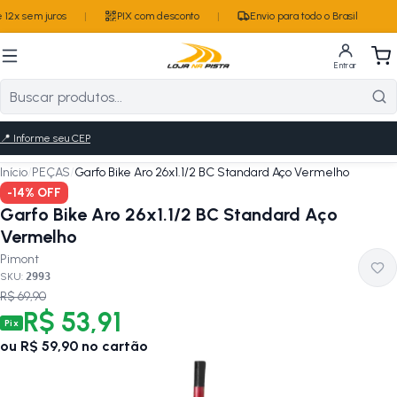
12x sem juros
|
PIX com desconto
|
Envio para todo o Brasil
Entrar
📍
Informe seu CEP
Início
/
PEÇAS
/
Garfo Bike Aro 26x1.1/2 BC Standard Aço Vermelho
-
14
% OFF
Garfo Bike Aro 26x1.1/2 BC Standard Aço
Vermelho
Pimont
SKU:
2993
R$ 69,90
R$ 53,91
Pix
ou
R$ 59,90
no cartão