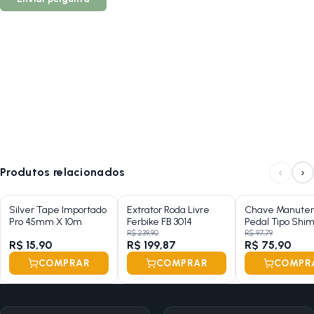
‹
›
Produtos relacionados
Silver Tape Importado
Extrator Roda Livre
Chave Manute
Pro 45mm X 10m
Ferbike FB 3014
Pedal Tipo Shi
Ferbike FB 3008
R$ 239,90
R$ 97,79
R$ 15,90
R$ 199,87
R$ 75,90
COMPRAR
COMPRAR
COMPR