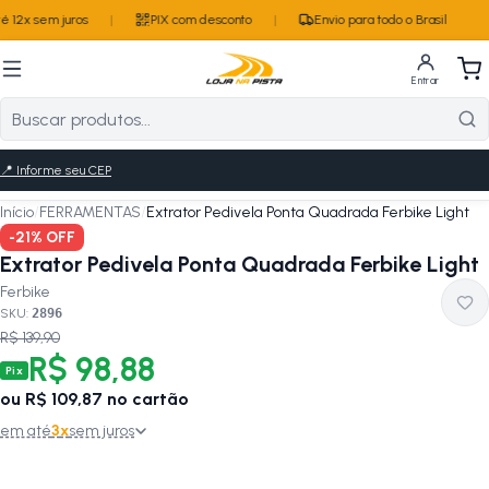
 12x sem juros
|
PIX com desconto
|
Envio para todo o Brasil
Entrar
📍
Informe seu CEP
Início
/
FERRAMENTAS
/
Extrator Pedivela Ponta Quadrada Ferbike Light
-
21
% OFF
Extrator Pedivela Ponta Quadrada Ferbike Light
Ferbike
SKU:
2896
R$ 139,90
R$ 98,88
Pix
ou
R$ 109,87
no cartão
em até
3
x
sem juros