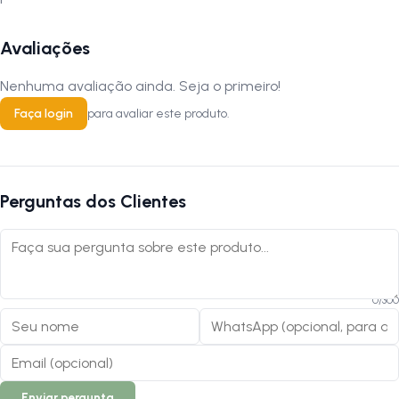
2. O peso leve reduz a resistência da ferramenta?
Não. Apesar de leve, o extrator foi projetado para suportar a força
Avaliações
necessária para remoção do pedivela com segurança.
Nenhuma avaliação ainda. Seja o primeiro!
Faça login
para avaliar este produto.
3. É adequado para uso profissional?
Pode ser usado em oficinas, especialmente para serviços rápidos,
mas modelos mais robustos podem ser preferíveis para uso intensivo.
Perguntas dos Clientes
Siga-nos no Instagram:
@lojanapista
Assista nosso canal no YouTube:
Lojanapista
0
/
300
Enviar pergunta