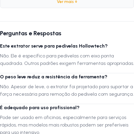
Ver mais ↓
Marca:
Ferbike
Peso:
60 gramas
Tipo de ferramenta:
Extrator de pedivela ponta quadrada
Aplicação:
Remoção de pedivela de eixo quadrado
Perguntas e Respostas
Indicado para:
Oficinas e manutenção doméstica
Este extrator serve para pedivelas Hollowtech?
Por que usar?
Não. Ele é específico para pedivelas com eixo ponta
quadrada. Outros padrões exigem ferramentas apropriadas.
Ferramenta leve e prática, ideal para desmontagens rápidas sem
danificar o pedivela ou o eixo. Ótima opção para quem busca custo-
O peso leve reduz a resistência da ferramenta?
benefício em manutenções simples.
Não. Apesar de leve, o extrator foi projetado para suportar a
força necessária para remoção do pedivela com segurança.
FAQ – Perguntas Frequentes
É adequado para uso profissional?
1. Este extrator serve para pedivelas Hollowtech?
Não. Ele é específico para pedivelas com eixo ponta quadrada. Outros
Pode ser usado em oficinas, especialmente para serviços
padrões exigem ferramentas apropriadas.
rápidos, mas modelos mais robustos podem ser preferíveis
para uso intensivo.